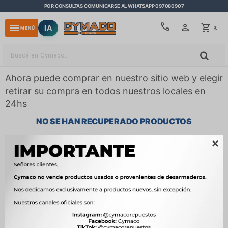
POR CONSULTAS COMUNICARSE AL WHATSAPP 097080907
close
call
menu
IA
0
MENÚ
$
Ahora puede comprar en nuestro sitio web y elegir
retirar su compra en todos nuestros locales en
24hs
NO SE HAN RECUPERADO PRODUCTOS

¡Lo sentimos! No hay productos en esta sección.
Inténtalo nuevamente con otros criterios de filtrado o busca en
otras secciones de nuestro catálogo.
Filtrando por:
Motor
Inyector
Compatibilidad:
ZNA