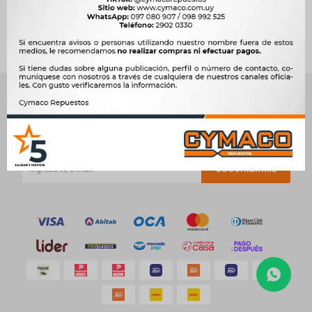
Quitar filtros
Te recomendamos quitar:
Compatibilidad:
ZNA
NEWSLETTER
¡Suscribite y recibí todas nuestras novedades!
SUSCRIBIRME