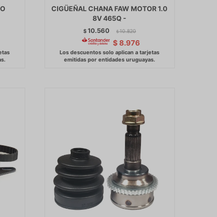
GO
CIGÜEÑAL CHANA FAW MOTOR 1.0
8V 465Q -
10.560
$
10.820
$
$
8.976