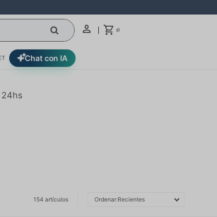
0
$
Chat con IA
ET
n 24hs
154 artículos
Recientes