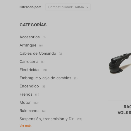
Filtrando por:
Compatibilidad:
HAIMA
CATEGORÍAS
Accesorios
(2)
Arranque
(6)
Cables de Comando
(2)
Carrocería
(4)
Electricidad
(3)
Embrague y caja de cambios
(6)
Encendido
(8)
Frenos
(11)
Motor
(83)
RA
Rulemanes
(4)
VOLKS
Suspensión, transmisión y Dir.
(24)