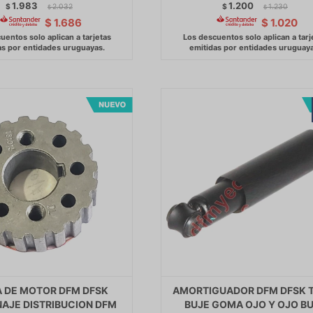
1.983
1.200
$
2.032
$
1.230
$
$
$
1.686
$
1.020
 DE MOTOR DFM DFSK
AMORTIGUADOR DFM DFSK T
AJE DISTRIBUCION DFM
BUJE GOMA OJO Y OJO B