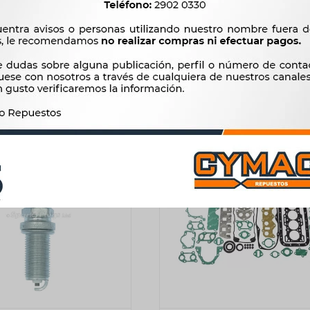
MITSUBISHI BYD PH5949
TREN DELANTERO UTILITA
MAHLE
CHANA GONOW DFM 1.
270
3.960
$
277
$
4.058
$
$
$
230
$
3.366