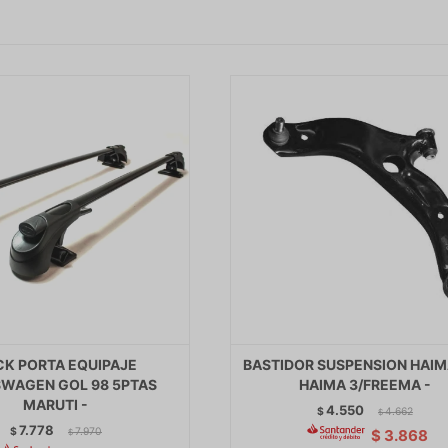
CK PORTA EQUIPAJE
BASTIDOR SUSPENSION HAIMA
WAGEN GOL 98 5PTAS
HAIMA 3/FREEMA -
MARUTI -
4.550
$
4.662
$
7.778
$
7.970
$
3.868
$