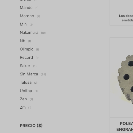
Mando
(1)
Mareno
(2)
Mlh
(2)
Nakamura
(10)
Nb
(1)
Olimpic
(1)
Record
(1)
Saker
(3)
Sin Marca
(94)
Talosa
(2)
Unifap
(1)
Zen
(2)
Zm
(1)
POLEA
PRECIO
($)
ENGRAN