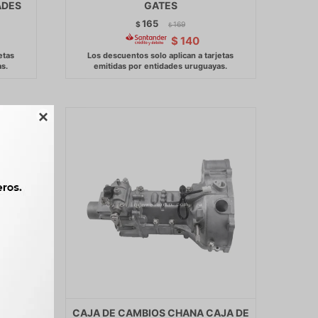
ADES
GATES
165
$
169
$
$
140

 KIT
CAJA DE CAMBIOS CHANA CAJA DE