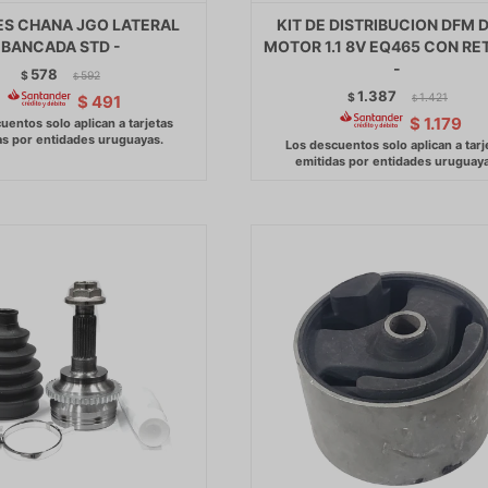
S CHANA JGO LATERAL
KIT DE DISTRIBUCION DFM 
BANCADA STD -
MOTOR 1.1 8V EQ465 CON RE
-
578
$
592
$
1.387
$
1.421
$
491
$
$
1.179