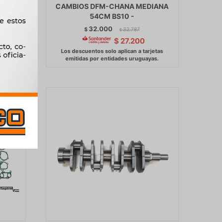
RIO
CAMBIOS DFM-CHANA MEDIANA
0
54CM BS10 -
32.000
$
32.787
$
$
27.200