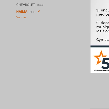
KICKS 
CHEVROLET
(1744)
HAIMA
(154)