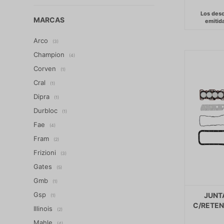
MARCAS
Arco
(3)
Champion
(4)
Corven
(1)
Cral
(1)
Dipra
(1)
Durbloc
(1)
Fae
(4)
Fram
(2)
Frizioni
(3)
Gates
(5)
Gmb
(1)
Gsp
JUNT
(1)
C/RETEN
Illinois
(2)
Mahle
(4)