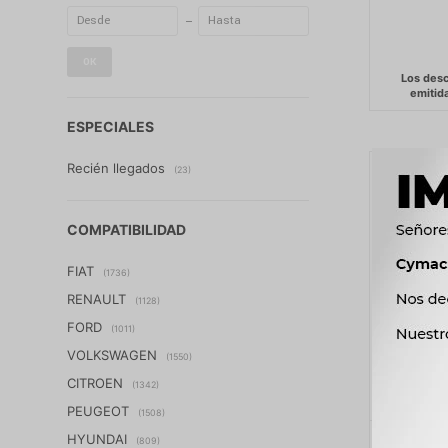
OK
ESPECIALES
Recién llegados
(23)
COMPATIBILIDAD
FIAT
(1736)
RENAULT
(1128)
FORD
(1011)
VOLKSWAGEN
(1550)
CITROEN
(1342)
PEUGEOT
(1508)
HYUNDAI
FILTRO A
(809)