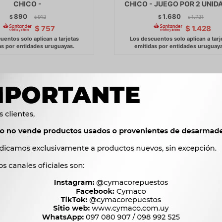
CHICO -
CHICO - JUEGO POR 2 UNID
890
1.680
$
912
$
1.721
$
$
$
757
$
1.428
CEITE FIAT NISSAN HONDA
SUSPENSION VARIOS COMBO