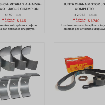
C3-C4-VITARA 2.4-HAIMA-
JUNTA CHANA MOTOR J
QQ - JAC J2 CHAMPION
COMPLETO -
170
2.058
$
174
$
2.109
$
$
$
145
$
1.749