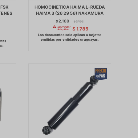
DFSK
HOMOCINETICA HAIMA L-RUEDA
TENES
HAIMA 3 (26 29 56) NAKAMURA
2.100
$
2.152
$
$
1.785