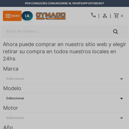
POR CONSULTAS COMUNICARSE AL WHATSAPP 097080907
close
call
menu
IA
0
MENÚ
$
Ahora puede comprar en nuestro sitio web y elegir
retirar su compra en todos nuestros locales en
24hs
Marca
Modelo
Motor
Año