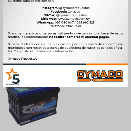
ARRANQUE CHANA
INYECTOR FAW N5 1.0 3
CHANGAN CX20 9D 12V
CIL. TIPO BOSCH 4
BOSCH 0399708099 -
AGUJEROS -
5.668
1.050
$
5.808
$
1.076
$
$
$
4.818
$
893