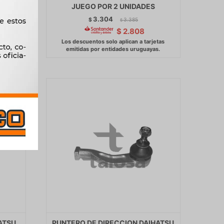
DES
JUEGO POR 2 UNIDADES
3.304
$
3.385
$
$
2.808
ATSU
PUNTERO DE DIRECCION DAIHATSU