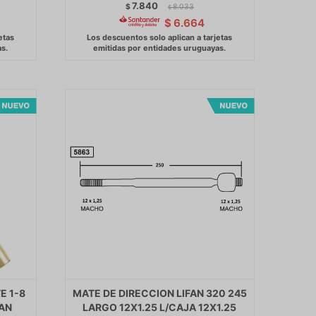
7.840
$
8.033
$
$
6.664
E 1-8
MATE DE DIRECCION LIFAN 320 245
SAN
LARGO 12X1.25 L/CAJA 12X1.25