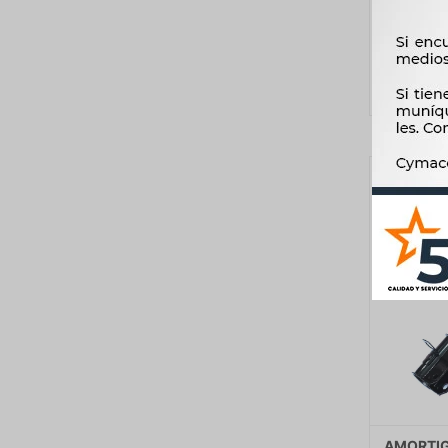
IZQ FA
AMORTIG