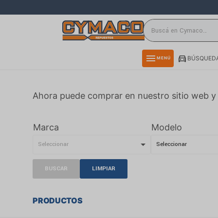
close
directions_car
storefront
menu
BÚSQUEDA
MENÚ
delivery_truck_speed
credit_card
Ahora puede comprar en nuestro sitio web y 
smartphone
rss_feed
Marca
Modelo
BUSCAR
LIMPIAR
PRODUCTOS