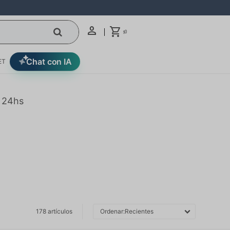
0
$
Chat con IA
ET
n 24hs
178 artículos
Recientes