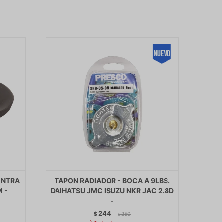
ENTRA
TAPON RADIADOR - BOCA A 9LBS.
 -
DAIHATSU JMC ISUZU NKR JAC 2.8D
-
244
$
250
$