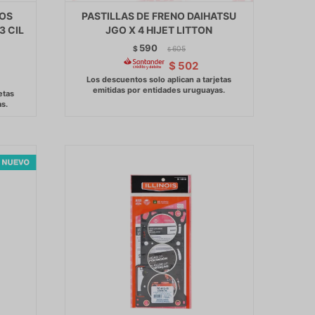
ROS
PASTILLAS DE FRENO DAIHATSU
3 CIL
JGO X 4 HIJET LITTON
590
$
605
$
$
502