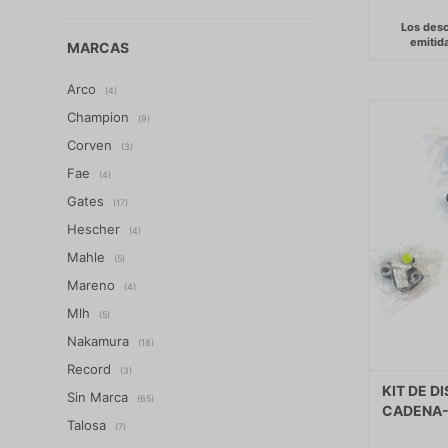
MARCAS
Arco
(4)
Champion
(9)
Corven
(3)
Fae
(4)
Gates
(17)
Hescher
(4)
Mahle
(5)
Mareno
(4)
Mlh
(5)
Nakamura
(18)
Record
(3)
KIT DE D
Sin Marca
(65)
CADENA-
Talosa
(7)