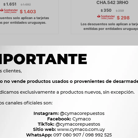
CHA.542 3RHO
1.651
$
1.692
$
350
$
359
$
1.403
$
$
298
R SUSPENSION DAIHATSU
AMORTIGUADOR LIFAN LIFAN