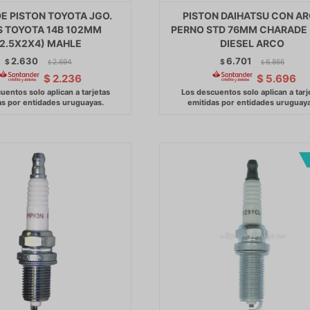
E PISTON TOYOTA JGO.
PISTON DAIHATSU CON A
 TOYOTA 14B 102MM
PERNO STD 76MM CHARADE 
(2.5X2X4) MAHLE
DIESEL ARCO
2.630
6.701
$
2.694
$
6.866
$
$
$
2.236
$
5.696