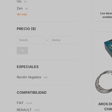
Vic
(3)
Zen
(4)
PRECIO
($)
OK
ESPECIALES
Recién llegados
(18)
COMPATIBILIDAD
FIAT
(1724)
AROS D
CHA
RENAULT
(1122)