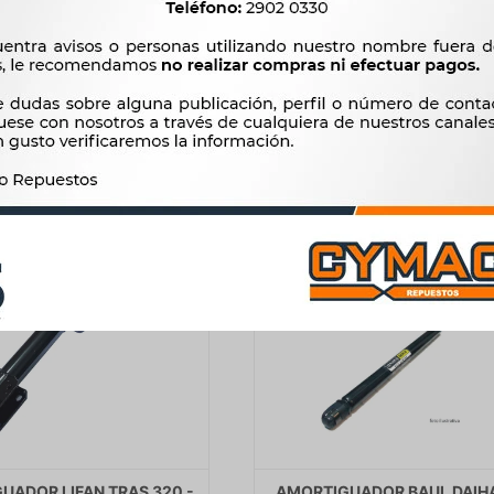
W V2 SIRION 05/ TALOSA
DEL - JUEGO POR 2 UNIDA
2.980
2.762
$
3.053
$
2.830
$
$
$
2.533
$
2.348
UADOR LIFAN TRAS 320 -
AMORTIGUADOR BAUL DAIH