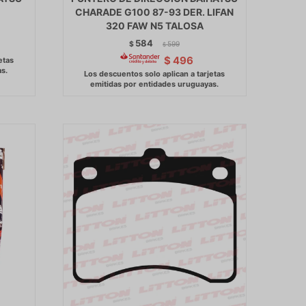
CHARADE G100 87-93 DER. LIFAN
320 FAW N5 TALOSA
584
$
599
$
$
496