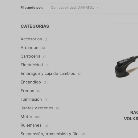
Filtrando por:
Compatibilidad:
DAIHATSU
CATEGORÍAS
Accesorios
(3)
Arranque
(6)
Carrocería
(1)
Electricidad
(3)
Embrague y caja de cambios
(2)
Encendido
(21)
Frenos
(6)
Iluminación
(4)
Juntas y retenes
(1)
RA
Motor
(88)
VOLKS
Rulemanes
(2)
Suspensión, transmisión y Dir.
(41)