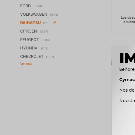
FORD
(1008)
VOLKSWAGEN
(1545)
DAIHATSU
(178)
CITROEN
(1337)
PEUGEOT
(1503)
HYUNDAI
(808)
CHEVROLET
(1737)
BASTIDO