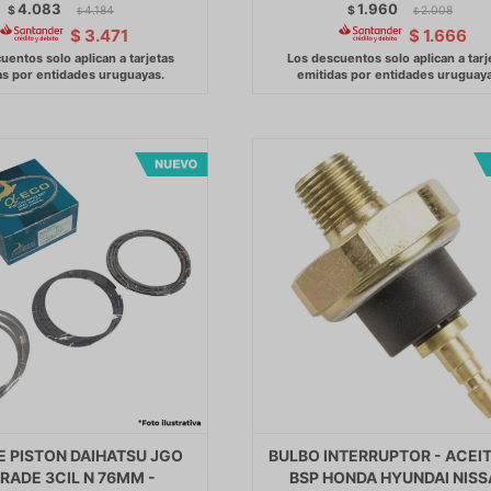
4.083
1.960
$
4.184
$
2.008
$
$
$
3.471
$
1.666
E PISTON DAIHATSU JGO
BULBO INTERRUPTOR - ACEIT
RADE 3CIL N 76MM -
BSP HONDA HYUNDAI NIS