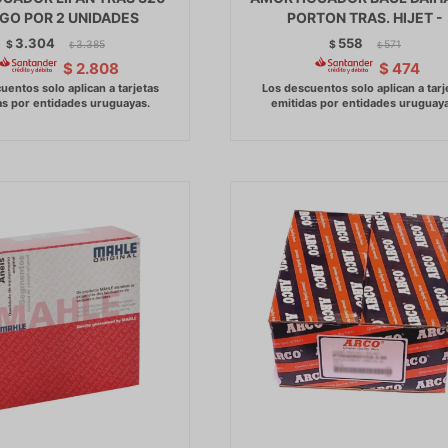
GO POR 2 UNIDADES
PORTON TRAS. HIJET -
3.304
558
$
3.385
$
571
$
$
$
2.808
$
474