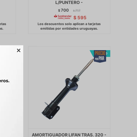
L/PUNTERO -
700
$
717
$
$
595

 320
AMORTIGUADOR LIFAN TRAS. 320 -