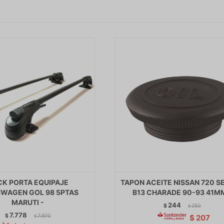
CK PORTA EQUIPAJE
TAPON ACEITE NISSAN 720 S
WAGEN GOL 98 5PTAS
B13 CHARADE 90-93 41MM
MARUTI -
244
$
250
$
7.778
$
7.970
$
207
$