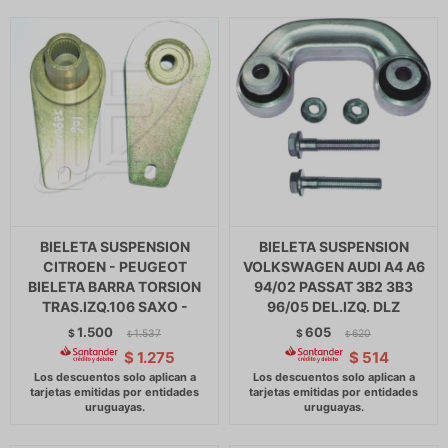
BIELETA SUSPENSION
BIELETA SUSPENSION
CITROEN - PEUGEOT
VOLKSWAGEN AUDI A4 A6
BIELETA BARRA TORSION
94/02 PASSAT 3B2 3B3
TRAS.IZQ.106 SAXO -
96/05 DEL.IZQ. DLZ
1.500
605
$
1.537
$
620
$
$
$
1.275
$
514