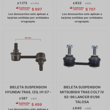
1.173
832
$
1.202
$
852
$
$
$
997
$
707
BIELETA SUSPENSION
BIELETA SUSPENSION
HYUNDAI TRAS. IZQ. H1 07 -
MITSUBISHI TRAS COLT IV
92-96 LANCER 91/96
587
$
601
$
TALOSA
$
499
640
$
656
$