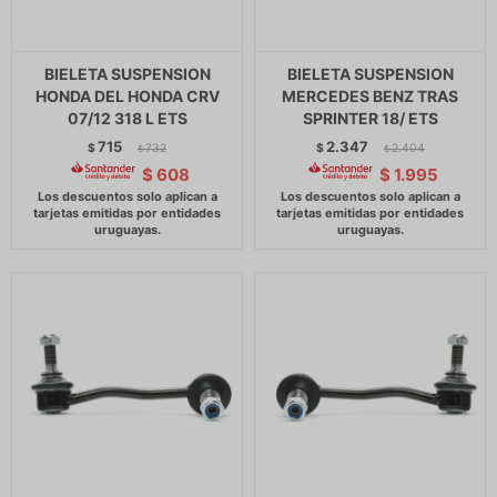
BIELETA SUSPENSION
BIELETA SUSPENSION
HONDA DEL HONDA CRV
MERCEDES BENZ TRAS
07/12 318 L ETS
SPRINTER 18/ ETS
715
2.347
$
732
$
2.404
$
$
$
608
$
1.995