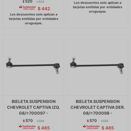
520
$
533
$
$
442
BIELETA SUSPENSION
BIELETA SUSPENSION
CHEVROLET CAPTIVA IZQ.
CHEVROLET CAPTIVA DER.
08/=700097 -
08/=700098 -
570
570
$
584
$
584
$
$
$
485
$
485