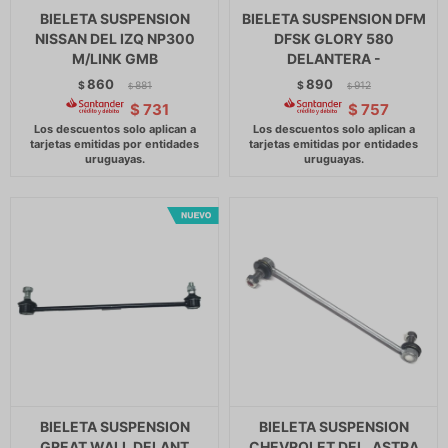
BIELETA SUSPENSION
BIELETA SUSPENSION DFM
NISSAN DEL IZQ NP300
DFSK GLORY 580
M/LINK GMB
DELANTERA -
860
890
$
881
$
912
$
$
$
731
$
757
BIELETA SUSPENSION
BIELETA SUSPENSION
GREAT WALL DELANT
CHEVROLET DEL. ASTRA