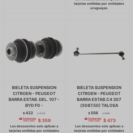
BIELETA SUSPENSION
BIELETA SUSPENSION
CITROEN - PEUGEOT
CITROEN - PEUGEOT
BARRA ESTAB. DEL. 107 -
BARRA ESTAB.C4 307
BYD F0 -
(5087.50) TALOSA
422
556
$
433
$
569
$
$
$
359
$
473