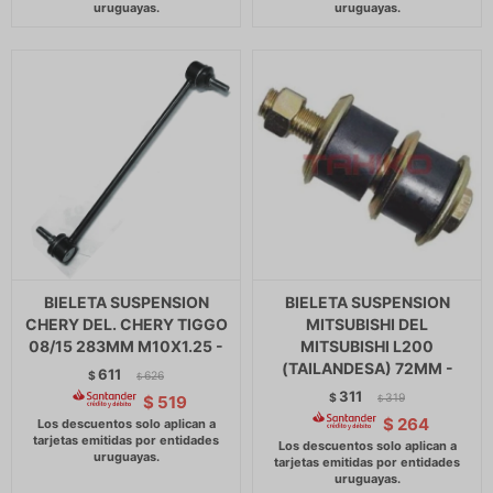
BIELETA SUSPENSION
BIELETA SUSPENSION
CHERY DEL. CHERY TIGGO
MITSUBISHI DEL
08/15 283MM M10X1.25 -
MITSUBISHI L200
(TAILANDESA) 72MM -
611
$
626
$
311
$
319
$
519
$
$
264