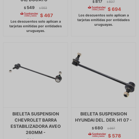
817
$
837
$
549
$
563
$
694
$
$
467
BIELETA SUSPENSION
BIELETA SUSPENSION
CHEVROLET BARRA
HYUNDAI DEL. DER. H1 07 -
ESTABILIZADORA AVEO
680
$
697
$
260MM -
$
578