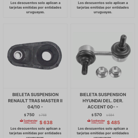
BIELETA SUSPENSION
BIELETA SUSPENSION
RENAULT TRAS MASTER II
HYUNDAI DEL. DER.
04/10 -
ACCENT 00- -
750
570
$
768
$
584
$
$
$
638
$
485