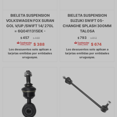
BIELETA SUSPENSION
BIELETA SUSPENSION
VOLKSWAGEN FOX SURAN
SUZUKI SWIFT 05-
GOL V/UP /SWIFT 14/ 270L
CHANGHE SPLASH 300MM
= 6Q0411315EK -
TALOSA
457
793
$
469
$
813
$
$
$
388
$
674