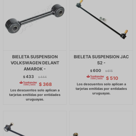
BIELETA SUSPENSION
BIELETA SUSPENSION JAC
VOLKSWAGEN DELANT
S2 -
AMAROK -
600
$
615
$
433
$
444
$
510
$
$
368