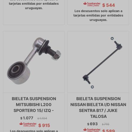
$
544
BIELETA SUSPENSION
BIELETA SUSPENSION
MITSUBISHI L200
NISSAN BIELETA I/D NISSAN
SPORTERO 15/ IZQ -
SENTRA B17 / JUKE
TALOSA
1.077
$
1.104
$
693
$
710
$
915
$
$
589