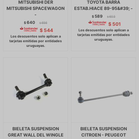
MITSUBISHI DER
TOYOTA BARRA
MITSUBISHI SPACEWAGON
ESTAB.HIACE 89-95&#39; -
-
589
$
603
$
640
$
656
$
501
$
$
544
BIELETA SUSPENSION
BIELETA SUSPENSION
GREAT WALL DEL WINGLE
CITROEN - PEUGEOT