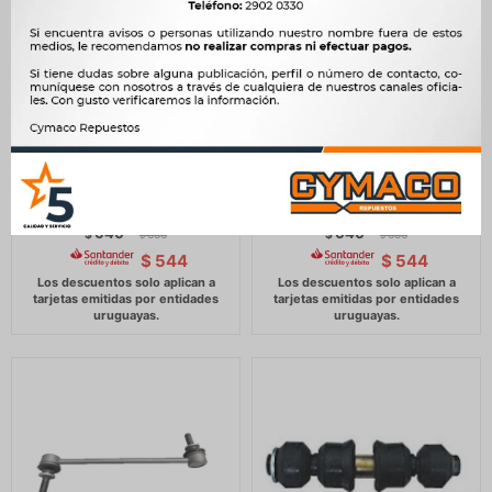
BIELETA SUSPENSION
BIELETA SUSPENSION
GREAT WALL IZQUIERDA
GREAT WALL DERECHA
WINGLE 7 -
GREAT WALL WINGLE 7 -
640
640
$
656
$
656
$
$
$
544
$
544