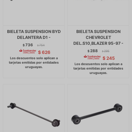
BIELETA SUSPENSION BYD
BIELETA SUSPENSION
DELANTERA D1 -
CHEVROLET
DEL.S10,BLAZER 95-97 -
736
$
754
$
288
$
295
$
626
$
$
245