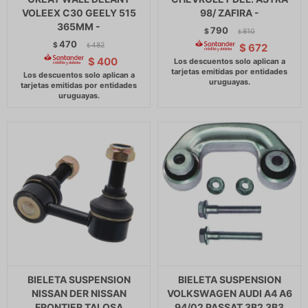
VOLEEX C30 GEELY 515
98/ ZAFIRA -
365MM -
790
$
810
$
470
$
482
$
672
$
$
400
BIELETA SUSPENSION
BIELETA SUSPENSION
NISSAN DER NISSAN
VOLKSWAGEN AUDI A4 A6
FRONTIER TALOSA
94/02 PASSAT 3B2 3B3