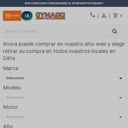
POR CONSULTAS COMUNICARSE AL WHATSAPP 097080907
close
call
menu
IA
0
MENÚ
$
Ahora puede comprar en nuestro sitio web y elegir
retirar su compra en todos nuestros locales en
24hs
Marca
Modelo
Motor
Año