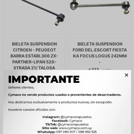
BIELETA SUSPENSION
BIELETA SUSPENSION
CITROEN - PEUGEOT
FORD DEL.ESCORT FIESTA
BARRA ESTABI.306 ZX-
KA FOCUS LOGUS 242MM
PARTNER-LIFAN 520-
-
STRADA 21/ TALOSA
373
$
383
$
600

$
615
$
317
$
$
510