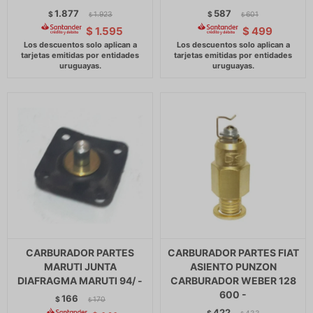
1.877
587
$
1.923
$
601
$
$
$
1.595
$
499
CARBURADOR PARTES
CARBURADOR PARTES FIAT
MARUTI JUNTA
ASIENTO PUNZON
DIAFRAGMA MARUTI 94/ -
CARBURADOR WEBER 128
600 -
166
$
170
$
422