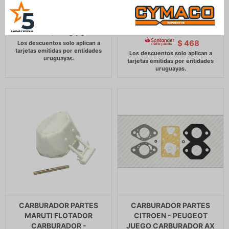
UNO -
R18 R21 CARBURADOR
SOLEX 34 TEIE -
82
$
84
$
551
$
564
$
70
$
$
468
CARBURADOR PARTES
CARBURADOR PARTES
MARUTI FLOTADOR
CITROEN - PEUGEOT
CARBURADOR -
JUEGO CARBURADOR AX