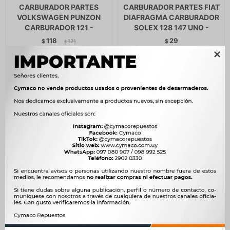
CARBURADOR PARTES
CARBURADOR PARTES FIAT
VOLKSWAGEN PUNZON
DIAFRAGMA CARBURADOR
CARBURADOR 121 -
SOLEX 128 147 UNO -
118
29
$
121
$
$
$
100
$
25

CARBURADOR PARTES FIAT
CARBURADOR PARTES
DIAFRAGMA CARBURADOR
RENAULT KIT REPARACION