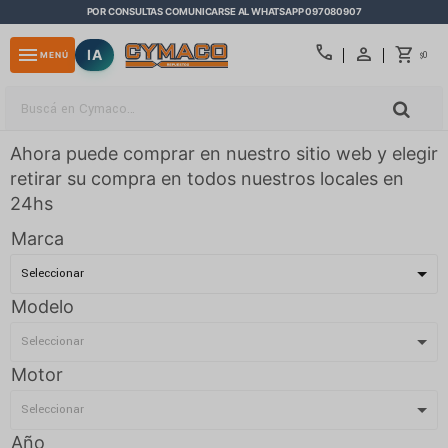
POR CONSULTAS COMUNICARSE AL WHATSAPP 097080907
close
call
menu
IA
0
MENÚ
$
Ahora puede comprar en nuestro sitio web y elegir
retirar su compra en todos nuestros locales en
24hs
Marca
Modelo
Motor
Año