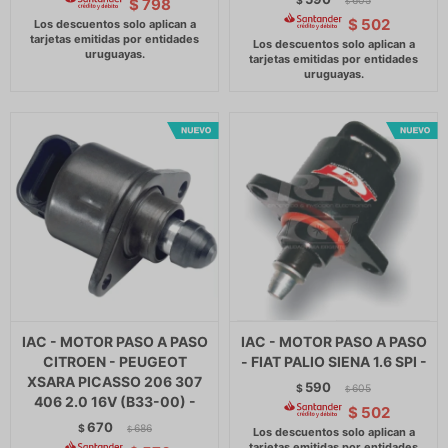
$
605
$
798
$
$
502
IAC - MOTOR PASO A PASO
IAC - MOTOR PASO A PASO
CITROEN - PEUGEOT
- FIAT PALIO SIENA 1.6 SPI -
XSARA PICASSO 206 307
590
$
605
$
406 2.0 16V (B33-00) -
$
502
670
$
686
$