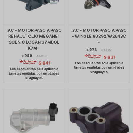
IAC - MOTOR PASO A PASO
IAC - MOTOR PASO A PASO
RENAULT CLIO MEGANE I
- WINGLE 60292/W2643C
SCENIC LOGAN SYMBOL
-
K7M -
978
$
1.002
$
989
$
1.013
$
831
$
$
841