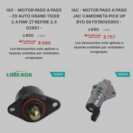
IAC - MOTOR PASO A PASO
IAC - MOTOR PASO A PASO
- ZX AUTO GRAND TIGER
JAC CAMIONETA PICK UP
2.4 FAW Z7 REFINE 2.4
BYD S6 F01R065905 -
02851 -
890
$
912
$
800
$
820
$
757
$
$
680