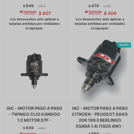
949
470
$
973
$
482
$
$
$
807
$
400
IAC - MOTOR PASO A PASO
IAC - MOTOR PASO A PASO
- TWINGO CLIO KANGOO
CITROEN - PEUGEOT SAXO
1.2 MOTOR D7F -
206 106 II BERLINGO
XSARA 1.4i (1920.6W) -
939
$
962
$
590