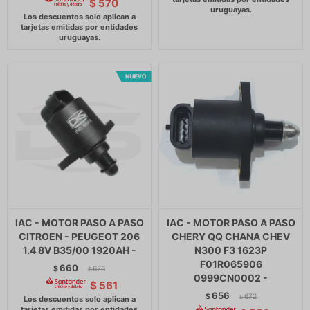
$
570
IAC - MOTOR PASO A PASO
IAC - MOTOR PASO A PASO
CITROEN - PEUGEOT 206
CHERY QQ CHANA CHEV
1.4 8V B35/00 1920AH -
N300 F3 1623P
F01R065906
660
$
676
$
0999CN0002 -
$
561
656
$
672
$