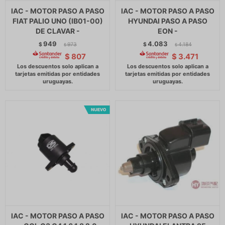
IAC - MOTOR PASO A PASO
IAC - MOTOR PASO A PASO
FIAT PALIO UNO (IB01-00)
HYUNDAI PASO A PASO
DE CLAVAR -
EON -
949
4.083
$
973
$
4.184
$
$
$
807
$
3.471
IAC - MOTOR PASO A PASO
IAC - MOTOR PASO A PASO