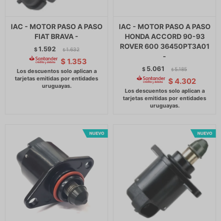
IAC - MOTOR PASO A PASO
IAC - MOTOR PASO A PASO
FIAT BRAVA -
HONDA ACCORD 90-93
ROVER 600 36450PT3A01
1.592
$
1.632
$
-
$
1.353
5.061
$
5.185
$
$
4.302