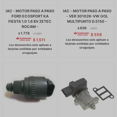
IAC - MOTOR PASO A PASO
IAC - MOTOR PASO A PASO
FORD ECOSPORT KA
- VER 30102K-VW GOL
FIESTA 1.0 1.6 8V ZETEC
MULTIPUNTO D.5150 -
ROCAM -
656
$
672
$
1.778
$
1.821
$
558
$
$
1.511