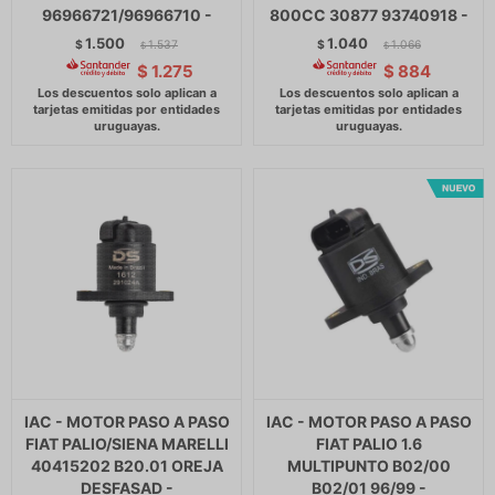
96966721/96966710 -
800CC 30877 93740918 -
1.500
1.040
$
1.537
$
1.066
$
$
$
1.275
$
884
IAC - MOTOR PASO A PASO
IAC - MOTOR PASO A PASO
FIAT PALIO/SIENA MARELLI
FIAT PALIO 1.6
40415202 B20.01 OREJA
MULTIPUNTO B02/00
DESFASAD -
B02/01 96/99 -