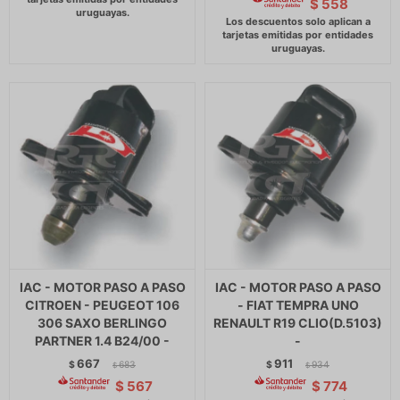
$
558
IAC - MOTOR PASO A PASO
IAC - MOTOR PASO A PASO
CITROEN - PEUGEOT 106
- FIAT TEMPRA UNO
306 SAXO BERLINGO
RENAULT R19 CLIO(D.5103)
PARTNER 1.4 B24/00 -
-
667
911
$
683
$
934
$
$
$
567
$
774