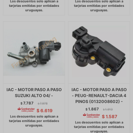
IAC - MOTOR PASO A PASO
IAC - MOTOR PASO A PASO
SUZUKI ALTO 04/ -
- PEUG-RENAULT-DACIA 4
PINOS (0132008602) -
7.787
$
7.978
$
1.867
$
1.913
$
6.619
$
$
1.587