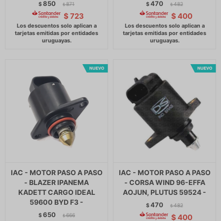
850
470
$
871
$
482
$
$
$
723
$
400
IAC - MOTOR PASO A PASO
IAC - MOTOR PASO A PASO
- BLAZER IPANEMA
- CORSA WIND 96-EFFA
KADETT CARGO IDEAL
AOJUN, PLUTUS 59524 -
59600 BYD F3 -
470
$
482
$
650
$
666
$
400
$