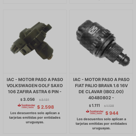
IAC - MOTOR PASO A PASO
IAC - MOTOR PASO A PASO
VOLKSWAGEN GOLF SAXO
FIAT PALIO BRAVA 1.6 16V
106 ZAFIRA ASTRA 6 PIN -
DE CLAVAR (IB02.00)
40480802 -
3.056
$
3.131
$
1.111
$
1.138
$
2.598
$
$
944