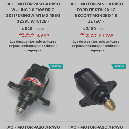
IAC - MOTOR PASO A PASO
IAC - MOTOR PASO A PASO
WULING 1.0 FAW BRIO
FORD FIESTA KA 1.3
2011/ GONOW M1 M2 465Q
ESCORT MONDEO 1.8
32385 W1512B -
ZETEC -
820
2.100
$
840
$
2.152
$
$
$
697
$
1.785
IAC - MOTOR PASO A PASO
IAC - MOTOR PASO A PASO