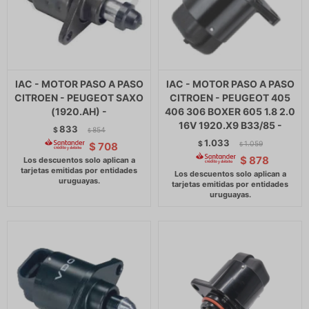
IAC - MOTOR PASO A PASO
IAC - MOTOR PASO A PASO
CITROEN - PEUGEOT SAXO
CITROEN - PEUGEOT 405
(1920.AH) -
406 306 BOXER 605 1.8 2.0
16V 1920.X9 B33/85 -
833
$
854
$
1.033
$
1.059
$
708
$
$
878