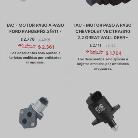
IAC - MOTOR PASO A PASO
IAC - MOTOR PASO A PASO
FORD RANGERÑ2.3Ñ/11 -
CHEVROLET VECTRA/S10
2.2 GREAT WALL DEER -
2.778
$
2.846
$
2.111
$
2.163
$
2.361
$
$
1.794