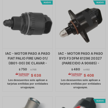
IAC - MOTOR PASO A PASO
IAC - MOTOR PASO A PASO
FIAT PALIO FIRE UNO 01/
BYD F3 DFM 61296 20327
(IB01-00) DE CLAVAR -
(PARECIDO A 90685) -
750
480
$
768
$
492
$
$
$
638
$
408