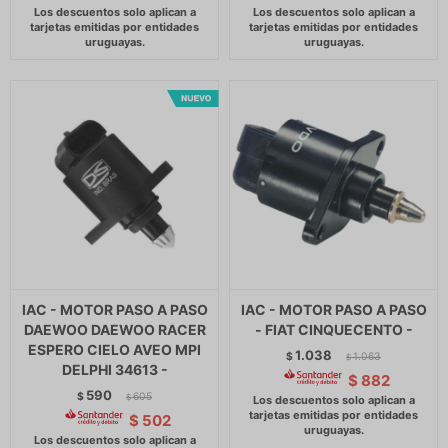
IAC - MOTOR PASO A PASO
IAC - MOTOR PASO A PASO
DAEWOO DAEWOO RACER
- FIAT CINQUECENTO -
ESPERO CIELO AVEO MPI
1.038
$
1.063
$
DELPHI 34613 -
$
882
590
$
605
$
$
502