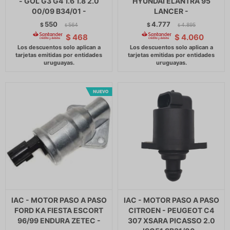
- GOL G3 G4 1.6 1.8 2.0
HYUNDAI ELANTRA 95
00/09 B34/01 -
LANCER -
550
4.777
$
564
$
4.895
$
$
$
468
$
4.060
IAC - MOTOR PASO A PASO
IAC - MOTOR PASO A PASO
FORD KA FIESTA ESCORT
CITROEN - PEUGEOT C4
96/99 ENDURA ZETEC -
307 XSARA PICASSO 2.0