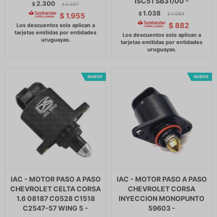
ISC51 SB31/00 -
2.300
$
2.357
$
1.038
$
1.064
$
1.955
$
$
882
IAC - MOTOR PASO A PASO
IAC - MOTOR PASO A PASO
CHEVROLET CELTA CORSA
CHEVROLET CORSA
1.6 08187 C0528 C1518
INYECCION MONOPUNTO
C2547-57 WING 5 -
59603 -