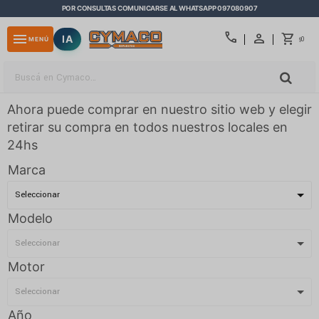
POR CONSULTAS COMUNICARSE AL WHATSAPP 097080907
close
call
menu
IA
0
MENÚ
$
Ahora puede comprar en nuestro sitio web y elegir
retirar su compra en todos nuestros locales en
24hs
Marca
Modelo
Motor
Año