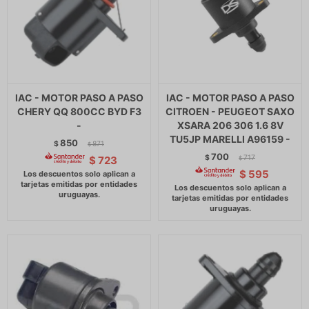
IAC - MOTOR PASO A PASO
IAC - MOTOR PASO A PASO
CHERY QQ 800CC BYD F3
CITROEN - PEUGEOT SAXO
-
XSARA 206 306 1.6 8V
TU5JP MARELLI A96159 -
850
$
871
$
700
$
717
$
723
$
$
595