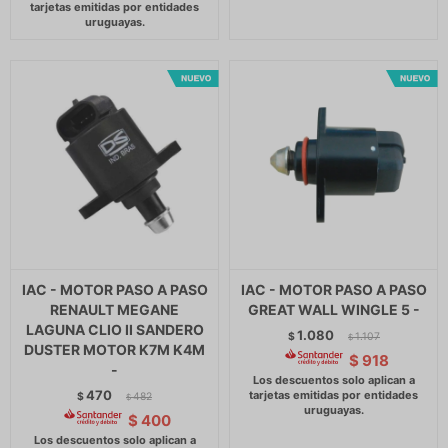
IAC - MOTOR PASO A PASO
IAC - MOTOR PASO A PASO
RENAULT MEGANE
GREAT WALL WINGLE 5 -
LAGUNA CLIO II SANDERO
1.080
$
1.107
$
DUSTER MOTOR K7M K4M
$
918
-
470
$
482
$
$
400