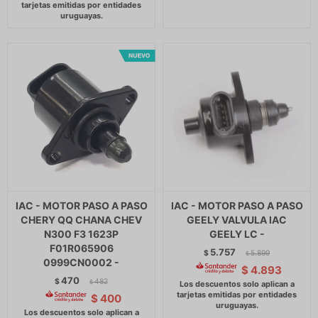
IAC - MOTOR PASO A PASO
IAC - MOTOR PASO A PASO
CHERY QQ CHANA CHEV
GEELY VALVULA IAC
N300 F3 1623P
GEELY LC -
F01R065906
5.757
$
5.899
$
0999CN0002 -
$
4.893
470
$
482
$
$
400