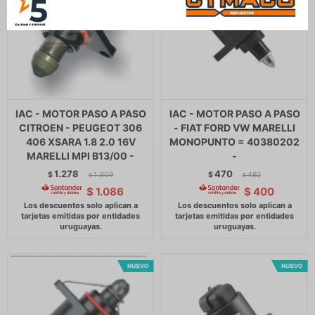
IAC - MOTOR PASO A PASO
IAC - MOTOR PASO A PASO
CITROEN - PEUGEOT 306
- FIAT FORD VW MARELLI
406 XSARA 1.8 2.0 16V
MONOPUNTO = 40380202
MARELLI MPI B13/00 -
-
1.278
470
$
1.309
$
482
$
$
$
1.086
$
400