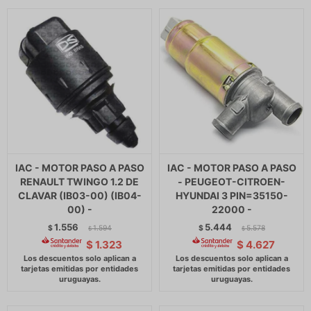
IAC - MOTOR PASO A PASO
IAC - MOTOR PASO A PASO
RENAULT TWINGO 1.2 DE
- PEUGEOT-CITROEN-
CLAVAR (IB03-00) (IB04-
HYUNDAI 3 PIN=35150-
00) -
22000 -
1.556
5.444
$
1.594
$
5.578
$
$
$
1.323
$
4.627