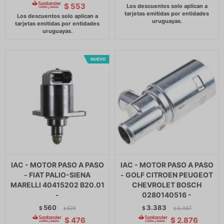
$
553
IAC - MOTOR PASO A PASO
IAC - MOTOR PASO A PASO
- FIAT PALIO-SIENA
- GOLF CITROEN PEUGEOT
MARELLI 40415202 B20.01
CHEVROLET BOSCH
-
0280140516 -
560
3.383
$
574
$
3.467
$
$
$
476
$
2.876