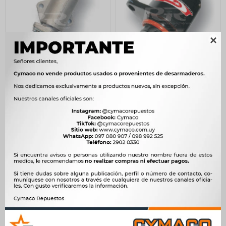

IAC - MOTOR PASO A PASO
IAC - MOTOR PASO A PASO
RENAULT MEGANE-
- PEU.205-306-405-ZX-
SCENIC -
DUCATO MARELLI B04.01
D.5131 -
2.222
$
2.277
$
480
$
492
$
1.889
$
$
408