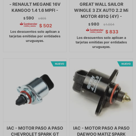
- RENAULT MEGANE 16V
GREAT WALL SAILOR
KANGOO 1.4 1.6 MPFI -
WINGLE 3 ZX AUTO 2.2 Mi
MOTOR 491Q (4Y) -
590
$
605
$
980
$
1.004
$
502
$
$
833
IAC - MOTOR PASO A PASO
IAC - MOTOR PASO A PASO
CHEVROLET SPARK GT
DAEWOO MATIZ SPARK