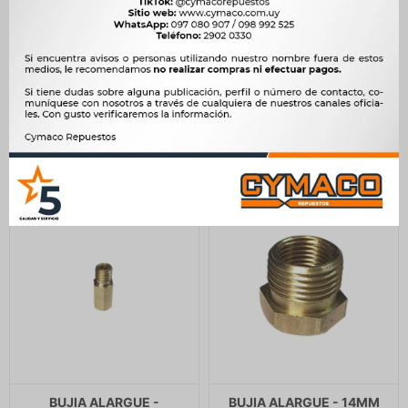
BUJIA ALARGUE - 14MM
BUJIA ALARGUE
LARGA -
CHEVROLET 14MM A-
CONICO CHEVETTE -
244
$
250
$
267
$
273
$
207
$
$
227
BUJIA ALARGUE -
BUJIA ALARGUE - 14MM