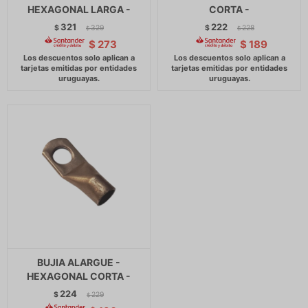
HEXAGONAL LARGA -
CORTA -
321
222
$
329
$
228
$
$
$
273
$
189
BUJIA ALARGUE -
HEXAGONAL CORTA -
224
$
229
$