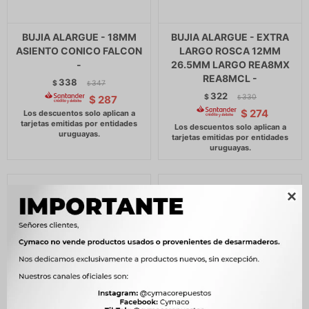
BUJIA ALARGUE - 18MM
BUJIA ALARGUE - EXTRA
ASIENTO CONICO FALCON
LARGO ROSCA 12MM
-
26.5MM LARGO REA8MX
REA8MCL -
338
$
347
$
322
$
330
$
287
$
$
274
