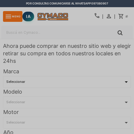
POR CONSULTAS COMUNICARSE AL WHATSAPP 097080907
close
call
menu
IA
0
MENÚ
$
Ahora puede comprar en nuestro sitio web y elegir
retirar su compra en todos nuestros locales en
24hs
Marca
Modelo
Motor
Año