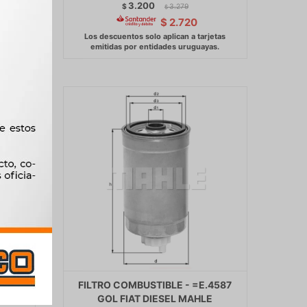
3.200
$
3.279
$
$
2.720
LUS
FILTRO COMBUSTIBLE - =E.4587
ENZ
GOL FIAT DIESEL MAHLE