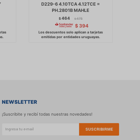
Y
D229-6 4.10TCA 4.12TCE =
PH.2801B MAHLE
464
$
475
$
$
394
NEWSLETTER
¡Suscribite y recibí todas nuestras novedades!
SUSCRIBIRME