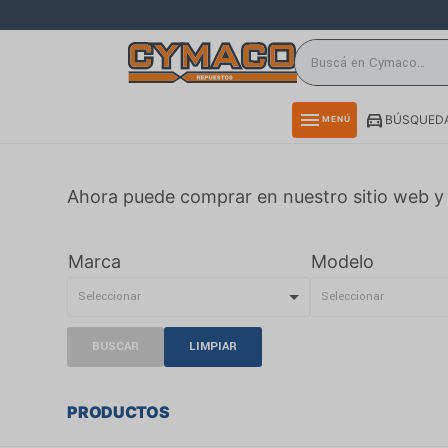
close
directions_car
storefront
menu
BÚSQUEDA
MENÚ
delivery_truck_speed
credit_card
Ahora puede comprar en nuestro sitio web y 
smartphone
rss_feed
Marca
Modelo
BUSCAR
LIMPIAR
PRODUCTOS