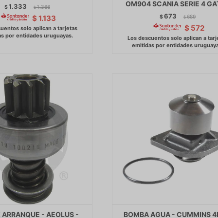
OM904 SCANIA SERIE 4 GA
1.333
$
1.366
$
673
$
689
$
1.133
$
$
572
 ARRANQUE - AEOLUS -
BOMBA AGUA - CUMMINS 4