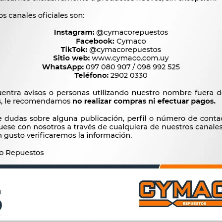
13.533
$
13.866
$
1.438
$
$
11.503
DOR VOLTAJE - AEOLUS
CORREA ALTERNADOR AEO
24V DUNCAN
C125 CUMMINS 3.9D M.B