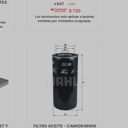
TES
847
$
868
$
$
720
BT Y
FILTRO ACEITE - CAMION MWM