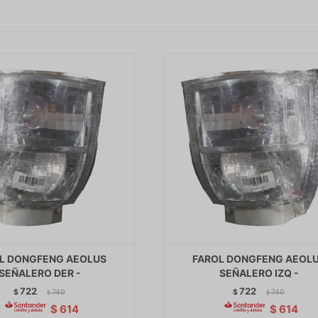
L DONGFENG AEOLUS
FAROL DONGFENG AEOL
SEÑALERO DER -
SEÑALERO IZQ -
722
722
$
740
$
740
$
$
$
614
$
614