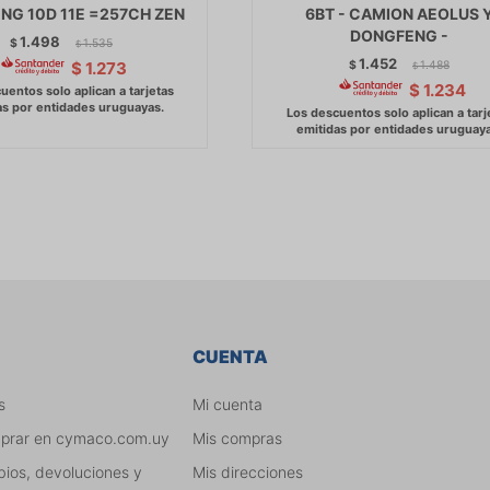
NG 10D 11E =257CH ZEN
6BT - CAMION AEOLUS 
DONGFENG -
1.498
$
1.535
$
1.452
$
1.488
$
1.273
$
$
1.234
CUENTA
s
Mi cuenta
mprar en cymaco.com.uy
Mis compras
bios, devoluciones y
Mis direcciones