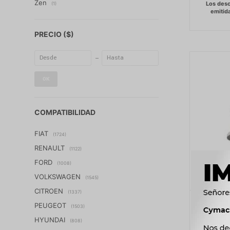
Zen
(1)
PRECIO
($)
OK
COMPATIBILIDAD
FIAT
(1724)
RENAULT
(1122)
FORD
(1008)
VOLKSWAGEN
(1545)
CITROEN
(1337)
ALTER
PEUGEOT
(1503)
CUMMIN
HYUNDAI
(808)