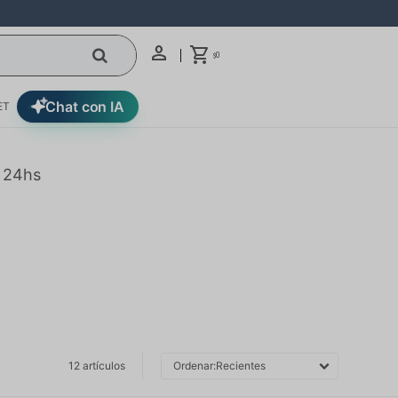
0
$
Chat con IA
ET
n 24hs
12 artículos
Recientes