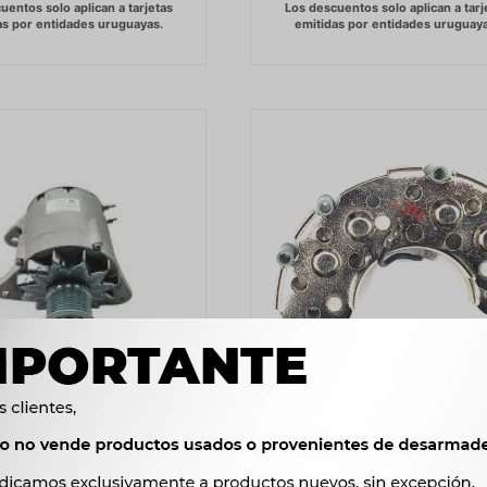
NADOR DONGFENG 4BT
PLACA RECTIFICADORA DON
S 24V 45A AEOLUS 1063
CHINO AEOLUS 1063 C125 D
C125 -
1.692
$
1.733
$