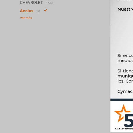
CHEVROLET
(1737)
Aeolus
(12)
REGULA