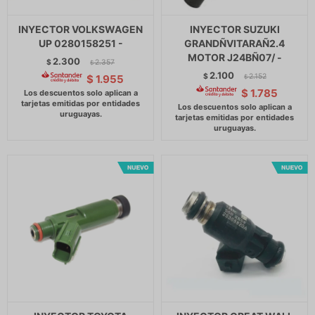
INYECTOR VOLKSWAGEN
INYECTOR SUZUKI
UP 0280158251 -
GRANDÑVITARAÑ2.4
MOTOR J24BÑ07/ -
2.300
$
2.357
$
2.100
$
2.152
$
1.955
$
$
1.785