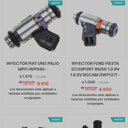
INYECTOR FIAT UNO PALIO
INYECTOR FORD FIESTA
MPFI IWP065 -
ECOSPORT 99/06 1.0 8V
1.6 8V ROCAM (IWP127) -
1.070
$
1.096
$
1.000
$
1.025
$
910
$
$
850