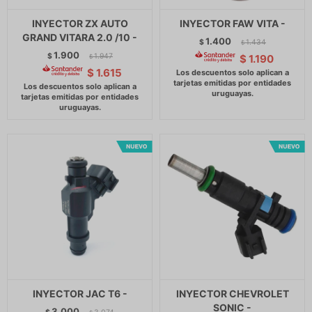
INYECTOR ZX AUTO
INYECTOR FAW VITA -
GRAND VITARA 2.0 /10 -
1.400
$
1.434
$
1.900
$
1.947
$
1.190
$
$
1.615
INYECTOR JAC T6 -
INYECTOR CHEVROLET
SONIC -
3.000