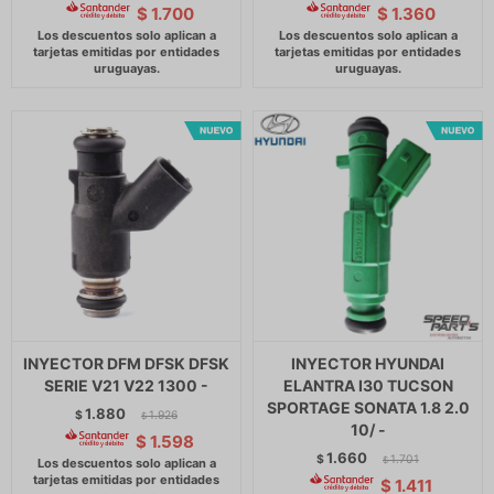
$
1.700
$
1.360
INYECTOR DFM DFSK DFSK
INYECTOR HYUNDAI
SERIE V21 V22 1300 -
ELANTRA I30 TUCSON
SPORTAGE SONATA 1.8 2.0
1.880
$
1.926
$
10/ -
$
1.598
1.660
$
1.701
$
$
1.411