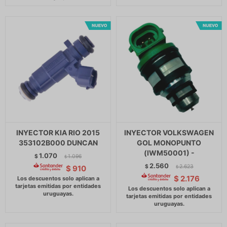
INYECTOR KIA RIO 2015
INYECTOR VOLKSWAGEN
353102B000 DUNCAN
GOL MONOPUNTO
(IWM50001) -
1.070
$
1.096
$
2.560
$
2.623
$
910
$
$
2.176