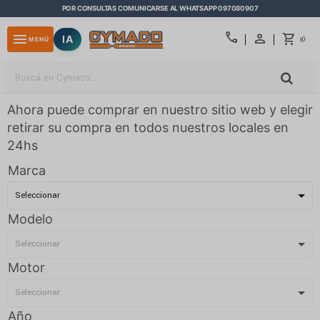
POR CONSULTAS COMUNICARSE AL WHATSAPP 097080907
close
call
menu
IA
0
MENÚ
$
Ahora puede comprar en nuestro sitio web y elegir
retirar su compra en todos nuestros locales en
24hs
Marca
Modelo
Motor
Año