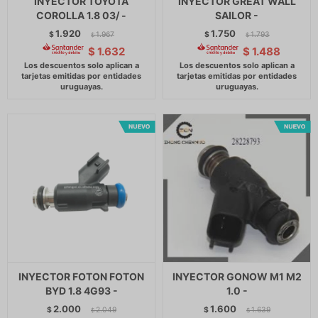
INYECTOR TOYOTA
INYECTOR GREAT WALL
COROLLA 1.8 03/ -
SAILOR -
1.920
1.750
$
1.967
$
1.793
$
$
$
1.632
$
1.488
INYECTOR FOTON FOTON
INYECTOR GONOW M1 M2
BYD 1.8 4G93 -
1.0 -
2.000
1.600
$
2.049
$
1.639
$
$