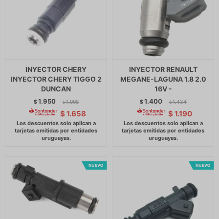
INYECTOR CHERY
INYECTOR RENAULT
INYECTOR CHERY TIGGO 2
MEGANE-LAGUNA 1.8 2.0
DUNCAN
16V -
1.950
1.400
$
1.998
$
1.434
$
$
$
1.658
$
1.190