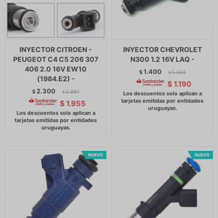
INYECTOR CITROEN -
INYECTOR CHEVROLET
PEUGEOT C4 C5 206 307
N300 1.2 16V LAQ -
406 2.0 16V EW10
1.400
$
1.434
$
(1984.E2) -
$
1.190
2.300
$
2.357
$
$
1.955