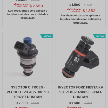
$
3.074
$
1.590
$
1.629
$
2.550
$
$
1.352
INYECTOR CITROEN -
INYECTOR FORD FIESTA KA
PEUGEOT ZX 405 306 1.6
1.0 IPE007 AS689F593AA
1987.87 DUNCAN
DUNCAN
2.500
1.600
$
2.561
$
1.639
$
$