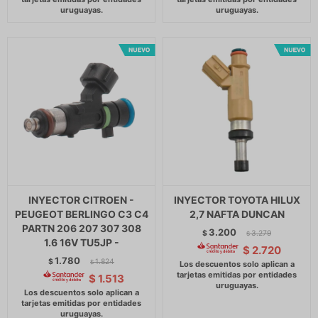
INYECTOR CITROEN -
INYECTOR TOYOTA HILUX
PEUGEOT BERLINGO C3 C4
2,7 NAFTA DUNCAN
PARTN 206 207 307 308
3.200
$
3.279
$
1.6 16V TU5JP -
$
2.720
1.780
$
1.824
$
$
1.513