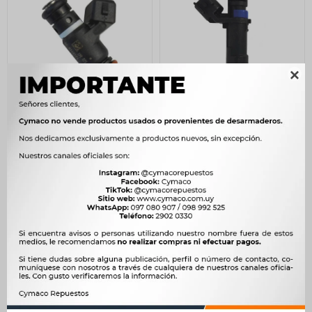

INYECTOR FIAT ARGO
INYECTOR VICTORY
PULSE CRONOS STRADA
VICTORY DUNCAN
VOLCANO 1.3 IPE075
1.800
$
1.844
$
DUNCAN
$
1.530
1.600
$
1.639
$
$
1.360