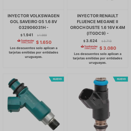
INYECTOR VOLKSWAGEN
INYECTOR RENAULT
GOL SAVEIRO G5 1.6 8V
FLUENCE MEGANE II
032906031H -
OROCH DUSTE 1.6 16V K4M
(ITGDC9) -
1.941
$
1.989
$
3.624
$
3.713
$
1.650
$
$
3.080