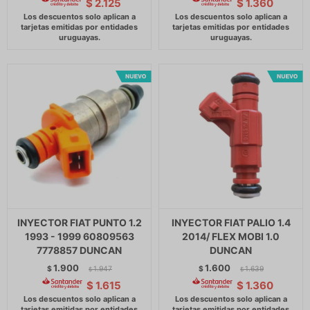
$
2.125
$
1.360
INYECTOR FIAT PUNTO 1.2
INYECTOR FIAT PALIO 1.4
1993 - 1999 60809563
2014/ FLEX MOBI 1.0
7778857 DUNCAN
DUNCAN
1.900
1.600
$
1.947
$
1.639
$
$
$
1.615
$
1.360