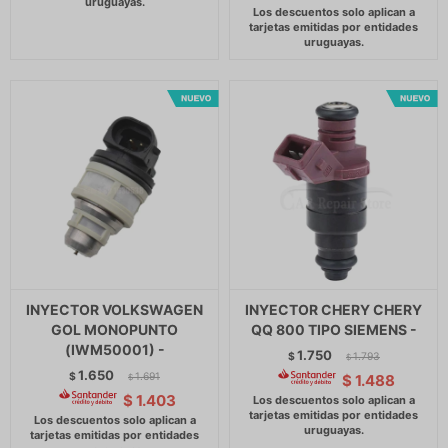
INYECTOR VOLKSWAGEN
INYECTOR CHERY CHERY
GOL MONOPUNTO
QQ 800 TIPO SIEMENS -
(IWM50001) -
1.750
$
1.793
$
1.650
$
1.691
$
1.488
$
$
1.403