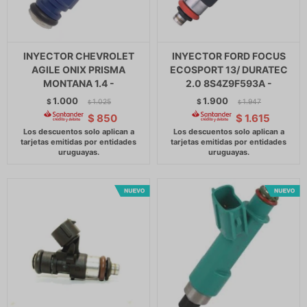
INYECTOR CHEVROLET
INYECTOR FORD FOCUS
AGILE ONIX PRISMA
ECOSPORT 13/ DURATEC
MONTANA 1.4 -
2.0 8S4Z9F593A -
1.000
1.900
$
1.025
$
1.947
$
$
$
850
$
1.615