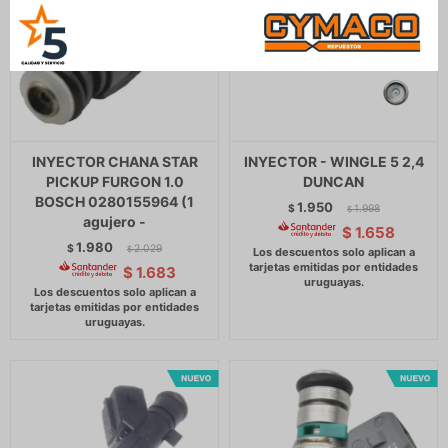
INYECTOR CHANA STAR
INYECTOR - WINGLE 5 2,4
PICKUP FURGON 1.0
DUNCAN
BOSCH 0280155964 (1
1.950
$
1.998
$
agujero -
$
1.658
1.980
$
2.029
$
$
1.683