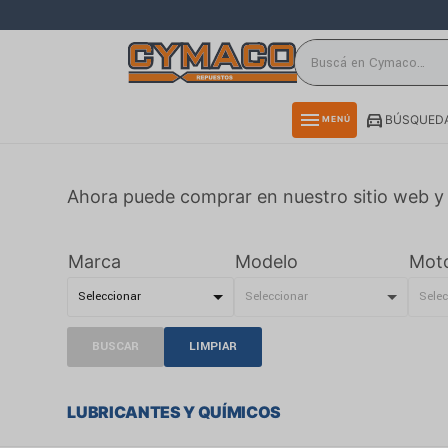
close
directions_car
storefront
menu
BÚSQUEDA
MENÚ
delivery_truck_speed
credit_card
Ahora puede comprar en nuestro sitio web y 
smartphone
rss_feed
Marca
Modelo
Mot
BUSCAR
LIMPIAR
LUBRICANTES Y QUÍMICOS