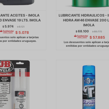
ANTE ACEITES - IMOLA
LUBRICANTE HIDRAULICOS - 
0 ENVASE 19 LTS. IMOLA
HIDRA AW46 ENVASE 200 L
IMOLA
5.974
$
6.121
$
68.100
$
69.775
$
5.078
$
$
57.885