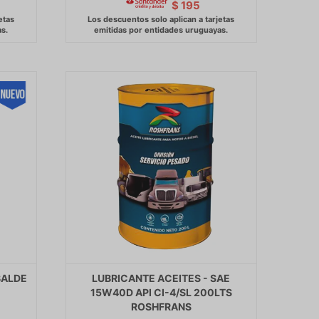
$
195
BALDE
LUBRICANTE ACEITES - SAE
15W40D API CI-4/SL 200LTS
ROSHFRANS