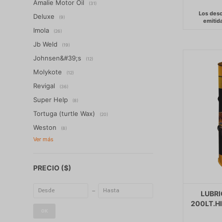
Amalie Motor Oil
(31)
Deluxe
(9)
Imola
(26)
Jb Weld
(19)
Johnsen&#39;s
(12)
Molykote
(12)
Revigal
(36)
Super Help
(8)
Tortuga (turtle Wax)
(20)
Weston
(8)
PRECIO
($)
LUBRI
200LT.H
OK