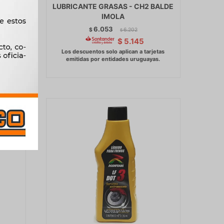
IDO
LUBRICANTE GRASAS - CH2 BALDE
 LTS.
IMOLA
6.053
$
6.202
$
$
5.145