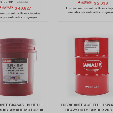
55.091
$
56.446
$
2.638
$
$
46.827
NTE GRASAS - BLUE HI-
LUBRICANTE ACEITES - 15W4
.9 KG. AMALIE MOTOR OIL
HEAVY DUTY TAMBOR 208 