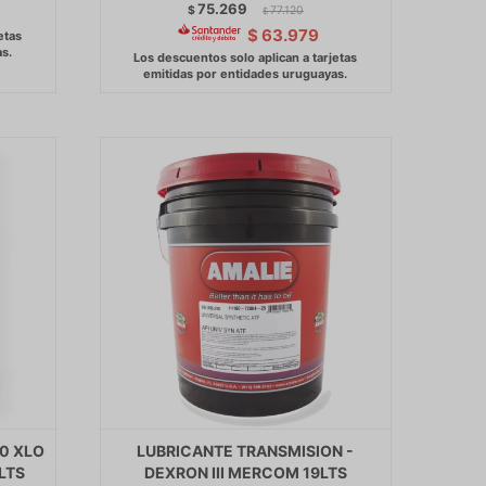
75.269
$
77.120
$
$
63.979
0 XLO
LUBRICANTE TRANSMISION -
LTS
DEXRON III MERCOM 19LTS