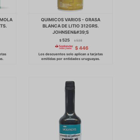
IMOLA
QUIMICOS VARIOS - GRASA
TS.
BLANCA DE LITIO 312GRS.
JOHNSEN&#39;S
525
$
538
$
$
446