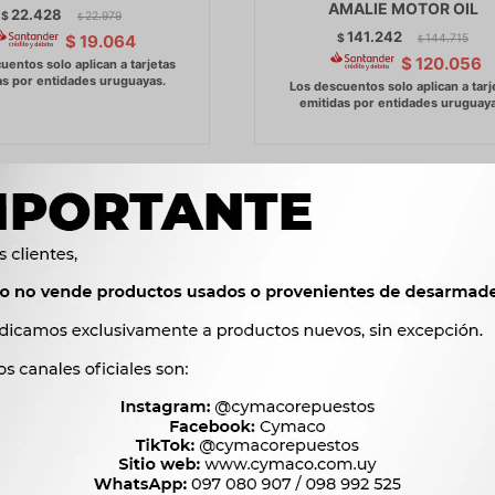
AMALIE MOTOR OIL
22.428
$
22.979
$
141.242
$
144.715
$
19.064
$
$
120.056