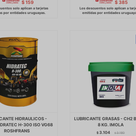
$
159
$
385
CANTE HIDRAULICOS -
LUBRICANTE GRASAS - CH2 
IDRATEC H-300 ISO VG68
8 KG. IMOLA
ROSHFRANS
3.104
$
3.180
$