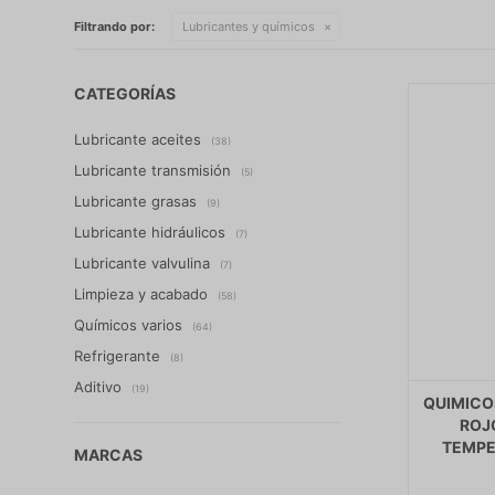
Filtrando por:
Lubricantes y químicos
CATEGORÍAS
Lubricante aceites
(38)
Lubricante transmisión
(5)
Lubricante grasas
(9)
Lubricante hidráulicos
(7)
Lubricante valvulina
(7)
Limpieza y acabado
(58)
Químicos varios
(64)
Refrigerante
(8)
Aditivo
(19)
QUIMICO
ROJ
TEMPE
MARCAS