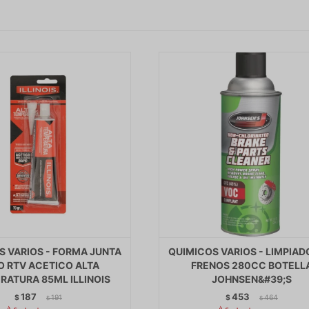
S VARIOS - FORMA JUNTA
QUIMICOS VARIOS - LIMPIAD
O RTV ACETICO ALTA
FRENOS 280CC BOTELL
RATURA 85ML ILLINOIS
JOHNSEN&#39;S
187
453
$
191
$
464
$
$