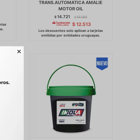
TRANS.AUTOMATICA AMALIE
MOTOR OIL
14.721
$
15.083
$
$
12.513
