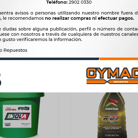
TE HIDRAULICOS - ULTRA
QUIMICOS VARIOS - LIQU
RAC 19LTS 245 AMALIE
ESPECIAL PARA BATERIA 0.95
MOTOR OIL
ROSHFRANS
14.706
74
$
15.068
$
75
$
$
$
12.500
$
63