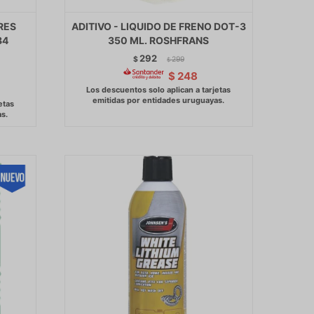
RES
ADITIVO - LIQUIDO DE FRENO DOT-3
84
350 ML. ROSHFRANS
292
$
299
$
$
248