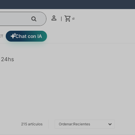
0
$
Chat con IA
ET
n 24hs
215 artículos
Recientes