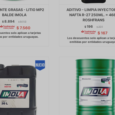
NTE GRASAS - LITIO MP2
ADITIVO - LIMPIA INYECTO
BALDE IMOLA
NAFTA R-27 250ML. = 46
ROSHFRANS
8.894
$
9.113
$
196
$
201
$
7.560
$
$
167