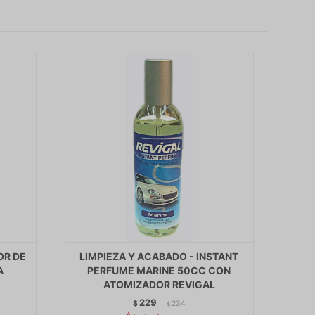
OR DE
LIMPIEZA Y ACABADO - INSTANT
A
PERFUME MARINE 50CC CON
ATOMIZADOR REVIGAL
229
$
234
$