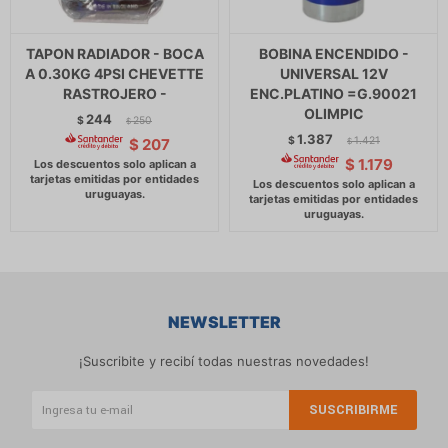
TAPON RADIADOR - BOCA
BOBINA ENCENDIDO -
A 0.30KG 4PSI CHEVETTE
UNIVERSAL 12V
RASTROJERO -
ENC.PLATINO =G.90021
OLIMPIC
244
$
250
$
1.387
$
1.421
$
207
$
$
1.179
NEWSLETTER
¡Suscribite y recibí todas nuestras novedades!
SUSCRIBIRME