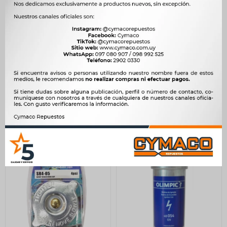
BOMBA AGUA - PEUGEOT
CALENTADOR CITROEN -
404D DOS SALIDAS -
PEUGEOT 404 504
RASTROJERO 11V RAPIDO
2.333
$
2.391
$
=4434 =BGA.218A
$
1.983
HESCHER
400
$
410
$
$
340