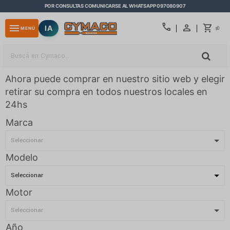
POR CONSULTAS COMUNICARSE AL WHATSAPP 097080907
close
call
menu
IA
0
MENÚ
$
Ahora puede comprar en nuestro sitio web y elegir
retirar su compra en todos nuestros locales en
24hs
Marca
Modelo
Motor
Año