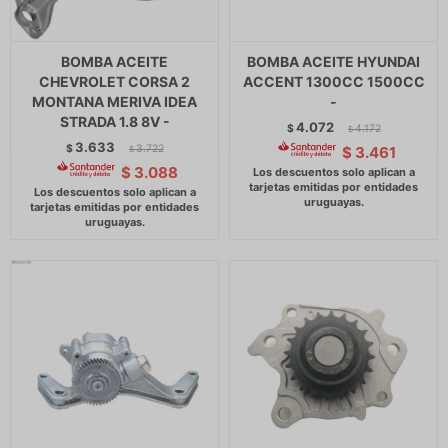
BOMBA ACEITE
BOMBA ACEITE HYUNDAI
CHEVROLET CORSA 2
ACCENT 1300CC 1500CC
MONTANA MERIVA IDEA
-
STRADA 1.8 8V -
4.072
$
4.172
$
3.633
$
3.722
$
3.461
$
$
3.088