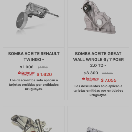
BOMBA ACEITE RENAULT
BOMBA ACEITE GREAT
TWINGO -
WALL WINGLE 6 / 7 POER
2.0 TD -
1.906
$
1.953
$
8.300
$
8.504
$
1.620
$
$
7.055