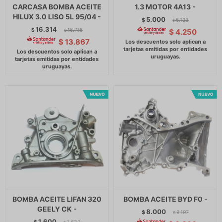
CARCASA BOMBA ACEITE
1.3 MOTOR 4A13 -
HILUX 3.0 LISO 5L 95/04 -
5.000
$
5.123
$
16.314
$
16.715
$
4.250
$
$
13.867
BOMBA ACEITE LIFAN 320
BOMBA ACEITE BYD F0 -
GEELY CK -
8.000
$
8.197
$
1.600