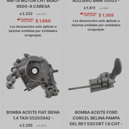
NAFTA MOTOR CHT 86AU-
AGUJERO 8MM 10003 -
6600-A CARESA
1.611
$
1.651
$
2.222
$
2.277
$
1.369
$
$
1.889
BOMBA ACEITE FIAT SIENA
BOMBA ACEITE FORD
1.4 TAXI 55205942 -
CORCEL BELINA PAMPA
DEL REY ESCORT 1.6 CHT -
2.255
$
2.310
$