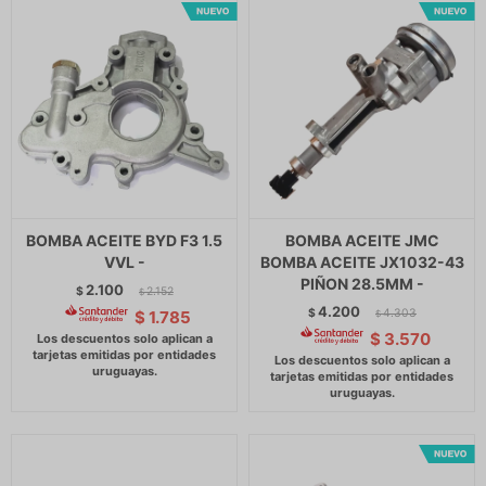
BOMBA ACEITE BYD F3 1.5
BOMBA ACEITE JMC
VVL -
BOMBA ACEITE JX1032-43
PIÑON 28.5MM -
2.100
$
2.152
$
4.200
$
4.303
$
1.785
$
$
3.570