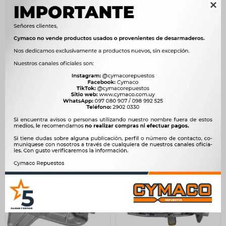

BOMBA ACEITE
BOMBA ACEITE
VOLKSWAGEN GOL 1.8N
CHEVROLET CORSA 1.0 1.4
2.0N 10122 CARESA
1.6 -
2.158
1.346
$
2.211
$
1.379
$
$
$
1.834
$
1.144