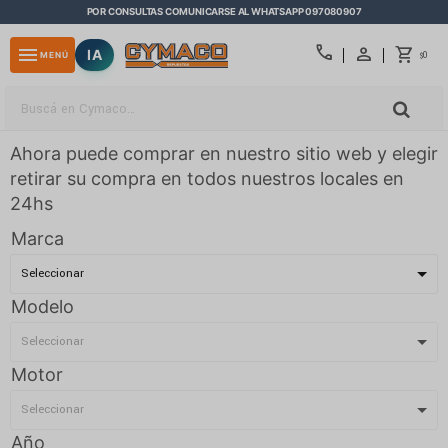
POR CONSULTAS COMUNICARSE AL WHATSAPP 097080907
close
call
menu
IA
0
MENÚ
$
Ahora puede comprar en nuestro sitio web y elegir
retirar su compra en todos nuestros locales en
24hs
Marca
Modelo
Motor
Año