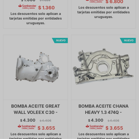
$
1.639
$
6.800
$
$
1.360
BOMBA ACEITE GREAT
BOMBA ACEITE CHANA
WALL VOLEEX C30 -
HEAVY 1.3 474Q -
4.300
4.300
$
4.406
$
4.406
$
$
$
3.655
$
3.655