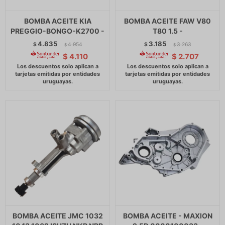
BOMBA ACEITE KIA
BOMBA ACEITE FAW V80
PREGGIO-BONGO-K2700 -
T80 1.5 -
4.835
3.185
$
4.954
$
3.263
$
$
$
4.110
$
2.707
BOMBA ACEITE JMC 1032
BOMBA ACEITE - MAXION