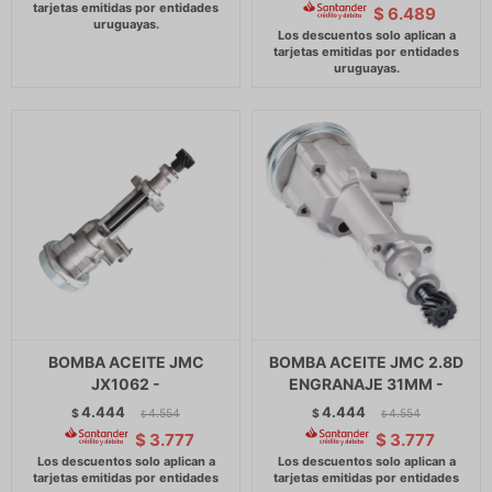
$
6.489
BOMBA ACEITE JMC
BOMBA ACEITE JMC 2.8D
JX1062 -
ENGRANAJE 31MM -
4.444
4.444
$
4.554
$
4.554
$
$
$
3.777
$
3.777