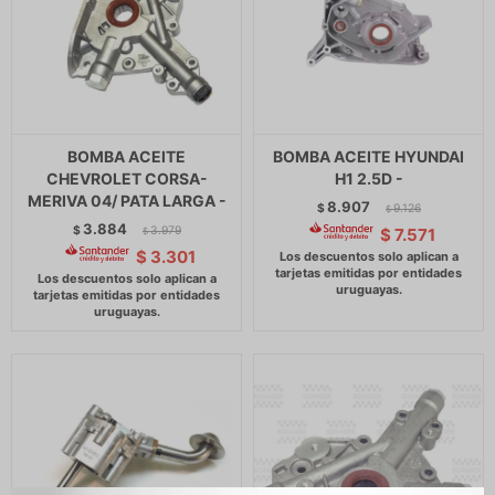
BOMBA ACEITE
BOMBA ACEITE HYUNDAI
CHEVROLET CORSA-
H1 2.5D -
MERIVA 04/ PATA LARGA -
8.907
$
9.126
$
3.884
$
3.979
$
7.571
$
$
3.301