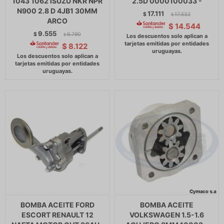
1043 1062 ISUZU NKR NPR
2.5D 0000100033 -
N900 2.8 D 4JB1 30MM
17.111
$
17.532
$
ARCO
$
14.544
9.555
$
9.790
$
$
8.122
BOMBA ACEITE FORD
BOMBA ACEITE
ESCORT RENAULT 12
VOLKSWAGEN 1.5-1.6