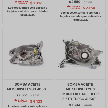
2.550
$
2.613
$
1.917
$
$
2.168
BOMBA ACEITE
BOMBA ACEITE
MITSUBISHI L200 4D56 -
MITSUBISHI L200
MONTERO GALLOPER
9.556
$
9.791
$
2.5TD TURBO 4D56T -
$
8.123
7.634
$
7.822
$