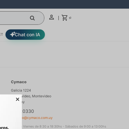
0
$
Chat con IA
ET
Cymaco
Galicia 1224
Montevideo
,
Montevideo

Uruguay
29020330
cymaco@cymaco.com.uy
Lunes a Viernes de 8:30 a 18:30hs - Sábados de 9:00 a 13:00hs