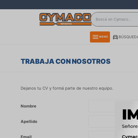
close
directions_car
storefront
menu
BÚSQUEDA
MENÚ
delivery_truck_speed
credit_card
TRABAJA CON NOSOTROS
smartphone
rss_feed
Dejanos tu CV y formá parte de nuestro equipo.
Nombre
Apellido
Email