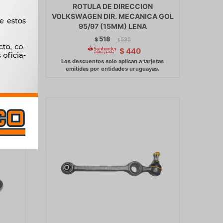
OEN -
ROTULA DE DIRECCION
UCATO
VOLKSWAGEN DIR. MECANICA GOL
LOSA
95/97 (15MM) LENA
518
$
530
$
$
440