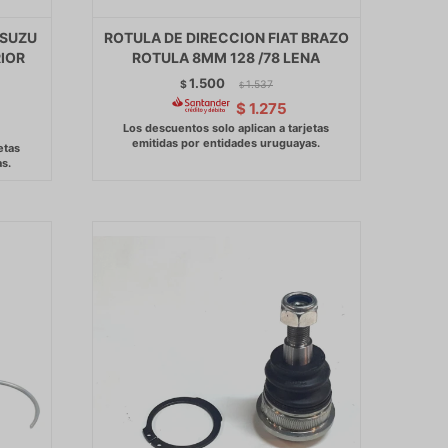
ISUZU
ROTULA DE DIRECCION FIAT BRAZO
RIOR
ROTULA 8MM 128 /78 LENA
1.500
$
1.537
$
$
1.275