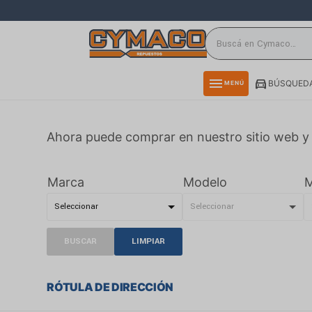
close
directions_car
storefront
menu
BÚSQUEDA
MENÚ
delivery_truck_speed
credit_card
Ahora puede comprar en nuestro sitio web y 
smartphone
rss_feed
Marca
Modelo
M
BUSCAR
LIMPIAR
RÓTULA DE DIRECCIÓN