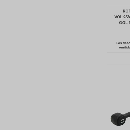
RO
VOLKSW
GOL 