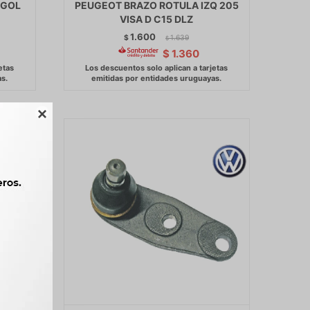
 GOL
PEUGEOT BRAZO ROTULA IZQ 205
VISA D C15 DLZ
1.600
$
1.639
$
$
1.360
