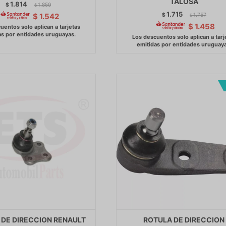
TALOSA
1.814
$
1.859
$
1.715
$
1.757
$
1.542
$
$
1.458
 DE DIRECCION RENAULT
ROTULA DE DIRECCION