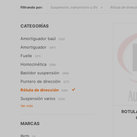
Filtrando por:
Suspensión, transmisión y Dir.
Rótula de direcc
CATEGORÍAS
Amortiguador baúl
(222)
Amortiguador
(591)
Fuelle
(211)
Homocinética
(256)
Bastidor suspensión
(296)
Puntero de dirección
(271)
Rótula de dirección
(226)
Suspensión varios
(234)
ROTUL
MARCAS
Birth
(2)