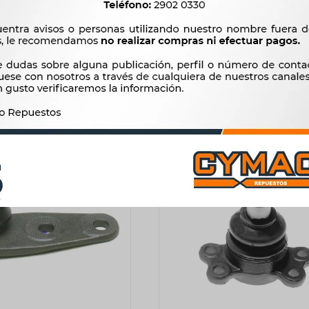
DE DIRECCION CITROEN -
ROTULA DE DIRECCION CITR
 BRAZO ROTULA DER 205
PEUGEOT JUMPER BOXER D
VISA D C15 DLZ
94/02 19.7MM/ M18x1.5 TA
160
1.286
$
164
$
1.318
$
$
$
136
$
1.093