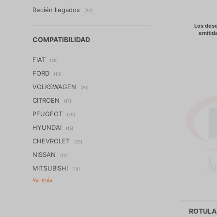
Recién llegados
(27)
COMPATIBILIDAD
FIAT
(22)
FORD
(13)
VOLKSWAGEN
(20)
CITROEN
(17)
PEUGEOT
(20)
HYUNDAI
(15)
CHEVROLET
(29)
NISSAN
(14)
MITSUBISHI
(18)
ROTULA