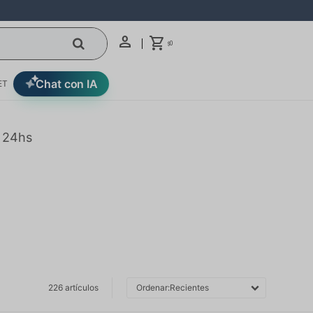
0
$
Chat con IA
ET
n 24hs
226 artículos
Recientes