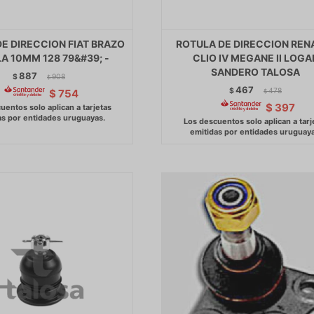
E DIRECCION FIAT BRAZO
ROTULA DE DIRECCION REN
A 10MM 128 79&#39; -
CLIO IV MEGANE II LOGA
SANDERO TALOSA
887
$
908
$
467
$
478
$
754
$
$
397