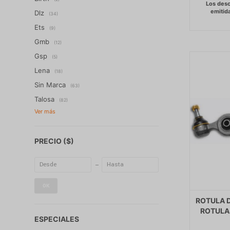
Dlz
(34)
Ets
(9)
Gmb
(12)
Gsp
(5)
Lena
(18)
Sin Marca
(63)
Talosa
(82)
PRECIO
($)
OK
ROTULA D
ROTULA 
ESPECIALES