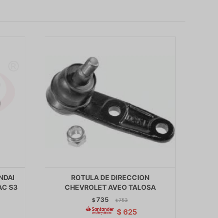
NDAI
ROTULA DE DIRECCION
AC S3
CHEVROLET AVEO TALOSA
735
$
753
$
$
625