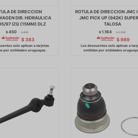
TULA DE DIRECCION
ROTULA DE DIRECCION JMC 
AGEN DIR. HIDRAULICA
JMC PICK UP (942K) SUPE
95/97 IZQ (15MM) DLZ
TALOSA
450
1.164
$
461
$
1.192
$
$
$
383
$
989