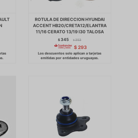
AULT
ROTULA DE DIRECCION HYUNDAI
N
ACCENT HB20/CRETA12/ELANTRA
11/16 CERATO 13/19 I30 TALOSA
345
$
353
$
$
293