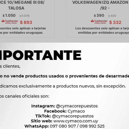
CE 10/ MEGANE III 08/
VOLKSWAGEN IZQ AMAZON
TALOSA
/92 -
1.050
390
$
1.076
$
400
$
$
$
893
$
332