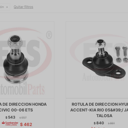
Quitar filtros
ión
A DE DIRECCION HONDA
ROTULA DE DIRECCION HYU
CIVIC 00-06 ETS
ACCENT-KIA RIO 05&#39;/ J
TALOSA
543
$
557
$
840
$
861
$
462
$