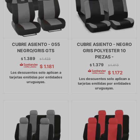
CUBRE ASIENTO - 055
CUBRE ASIENTO - NEGRO
NEGRO/GRIS GTS
GRIS POLYESTER 10
PIEZAS -
1.389
$
1.423
$
1.379
$
1.413
$
1.181
$
$
1.172