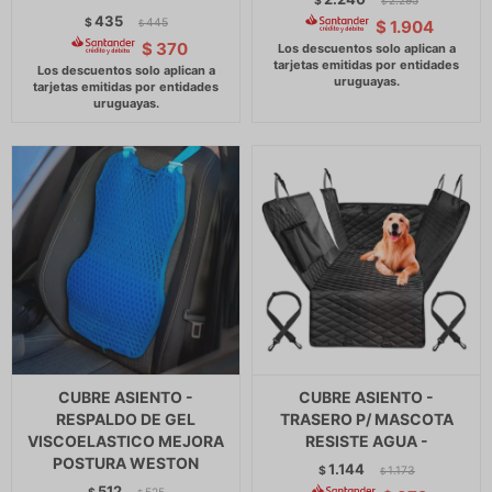
$
2.295
$
435
$
445
$
1.904
$
$
370
CUBRE ASIENTO -
CUBRE ASIENTO -
RESPALDO DE GEL
TRASERO P/ MASCOTA
VISCOELASTICO MEJORA
RESISTE AGUA -
POSTURA WESTON
1.144
$
1.173
$
512