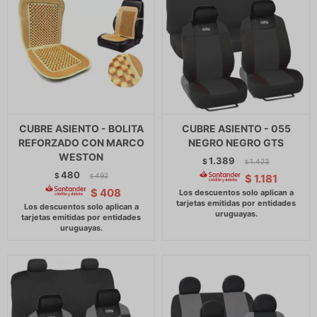
CUBRE ASIENTO - BOLITA
CUBRE ASIENTO - 055
REFORZADO CON MARCO
NEGRO NEGRO GTS
WESTON
1.389
$
1.423
$
480
$
492
$
1.181
$
$
408