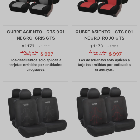
CUBRE ASIENTO - GTS 001
CUBRE ASIENTO - GTS 001
NEGRO-GRIS GTS
NEGRO-ROJO GTS
1.173
1.173
$
1.202
$
1.202
$
$
$
997
$
997