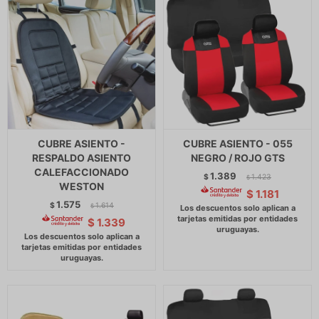
CUBRE ASIENTO -
CUBRE ASIENTO - 055
RESPALDO ASIENTO
NEGRO / ROJO GTS
CALEFACCIONADO
1.389
$
1.423
$
WESTON
$
1.181
1.575
$
1.614
$
$
1.339