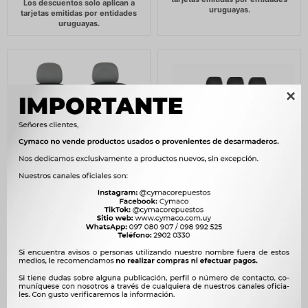

CUBRE ASIENTO - JGO.
CUBRE ASIENTO - GTS 001
PARA BUTACAS
NEGRO / AZUL GTS
DELANTERAS POLYESTER
1.173
$
1.202
$
WESTON
$
997
1.322
$
1.355
$
$
1.124