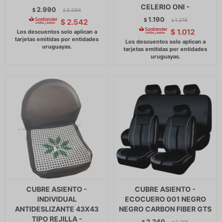
CELERIO ONI -
2.990
$
3.064
$
1.190
$
1.219
$
2.542
$
$
1.012
CUBRE ASIENTO -
CUBRE ASIENTO -
INDIVIDUAL
ECOCUERO 001 NEGRO
ANTIDESLIZANTE 43X43
NEGRO CARBON FIBER GTS
TIPO REJILLA -
2.240