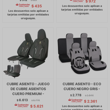
$
525
$
972
$
$
435
CUBRE ASIENTO - JUEGO
CUBRE ASIENTO - ECO
DE CUBRE ASIENTOS
CUERO NEGRO GRIS -
CUERO PREMIUM -
2.778
$
2.846
$
6.613
$
6.776
$
2.361
$
$
5.621