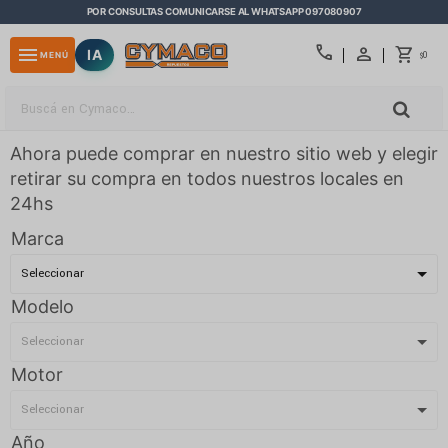
POR CONSULTAS COMUNICARSE AL WHATSAPP 097080907
close
call
menu
IA
0
MENÚ
$
Ahora puede comprar en nuestro sitio web y elegir
retirar su compra en todos nuestros locales en
24hs
Marca
Modelo
Motor
Año