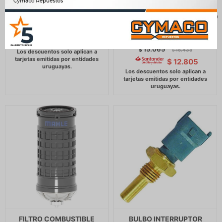
BENZ -AGRALE 1800D =
VOLKSWAGEN
CA.3291 MAHLE
8120/150/9150/13150/17220
12V90A
1.222
$
1.252
$
SIS.BOSCH=9010801 SEG
$
1.039
15.065
$
15.435
$
$
12.805
FILTRO COMBUSTIBLE
BULBO INTERRUPTOR