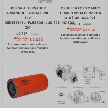
BOBINA ALTERNADOR
CRUCETA FORD CARGO
ARRANQUE - AGRALE PRE
F14000 /92 M.BENZ 1114
12V
1314 (106.1X34.92) -
25D15E145L=IV.58608=LUC.721=IN.1608
1.831
$
1.876
$
ZM
$
1.556
2.757
$
2.825
$
$
2.343