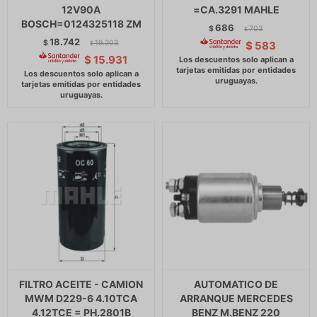
12V90A
=CA.3291 MAHLE
BOSCH=0124325118 ZM
686
$
703
$
18.742
$
19.203
$
583
$
$
15.931
FILTRO ACEITE - CAMION
AUTOMATICO DE
MWM D229-6 4.10TCA
ARRANQUE MERCEDES
4.12TCE = PH.2801B
BENZ M.BENZ 220