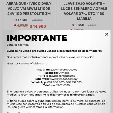
ARRANQUE - IVECO DAILY
LLAVE BAJO VOLANTE -
VOLVO VM MWM M100R
LUCES SEÑALERO AGRALE
24V 10D PRESTOLITE ZM
VOLARE 07-.. DTC.1160
MARILIA
17.600
$
18.033
$
6.650
$
6.814
$
14.960
$
$
5.653

FILTRO AIRE MERCEDES
ALTERNADOR