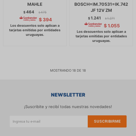
MAHLE
BOSCH=IM.70531=IK.742
JF 12V ZM
464
$
475
$
1.241
$
1.271
$
394
$
$
1.055
MOSTRANDO
18
DE
18
NEWSLETTER
¡Suscribite y recibí todas nuestras novedades!
SUSCRIBIRME