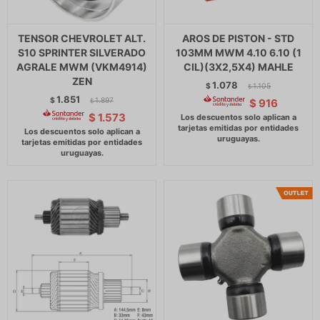
TENSOR CHEVROLET ALT.
AROS DE PISTON - STD
S10 SPRINTER SILVERADO
103MM MWM 4.10 6.10 (1
AGRALE MWM (VKM4914)
CIL)(3X2,5X4) MAHLE
ZEN
1.078
$
1.105
$
1.851
$
1.897
$
916
$
$
1.573