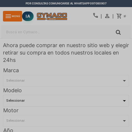
POR CONSULTAS COMUNICARSE AL WHATSAPP 097080907
close
call
menu
IA
0
MENÚ
$
Ahora puede comprar en nuestro sitio web y elegir
retirar su compra en todos nuestros locales en
24hs
Marca
Modelo
Motor
Año