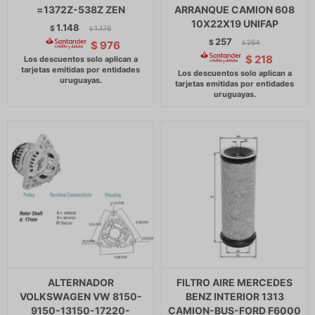
=1372Z-538Z ZEN
ARRANQUE CAMION 608
10X22X19 UNIFAP
1.148
$
1.176
$
257
$
264
$
976
$
$
218
ALTERNADOR
FILTRO AIRE MERCEDES
VOLKSWAGEN VW 8150-
BENZ INTERIOR 1313
9150-13150-17220-
CAMION-BUS-FORD F6000