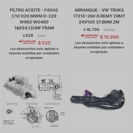
FILTRO ACEITE - F4000
ARRANQUE - VW TRUKS
C10 D20 MWM D-229
17210-260 D.REMY 29MT
W962 WO480
24V10D 37.8MM ZM
1&#34;12UNF FRAM
18.700
$
19.160
$
629
$
645
$
15.895
$
$
535