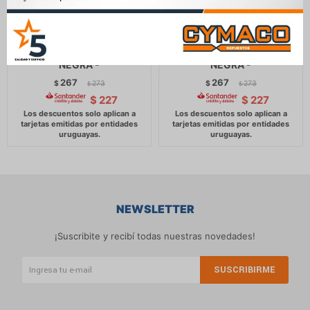
MANIJA CHERY INTERIOR
MANIJA CHERY INTERIOR
DEL/TRAS IZQ QQ HAIMA 1
DEL/TRAS DER QQ HAIMA 1
NEGRA -
NEGRA -
267
267
$
273
$
273
$
$
$
227
$
227
NEWSLETTER
¡Suscribite y recibí todas nuestras novedades!
SUSCRIBIRME