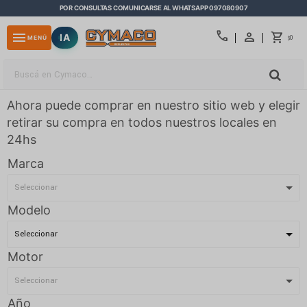
POR CONSULTAS COMUNICARSE AL WHATSAPP 097080907
close
call
menu
IA
0
MENÚ
$
Ahora puede comprar en nuestro sitio web y elegir
retirar su compra en todos nuestros locales en
24hs
Marca
Modelo
Motor
Año