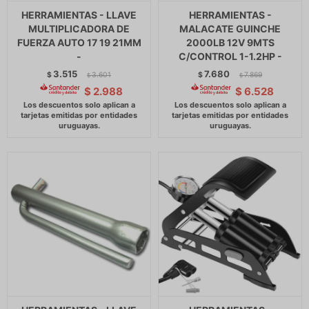
HERRAMIENTAS - LLAVE
HERRAMIENTAS -
MULTIPLICADORA DE
MALACATE GUINCHE
FUERZA AUTO 17 19 21MM
2000LB 12V 9MTS
-
C/CONTROL 1-1.2HP -
3.515
7.680
$
3.601
$
7.869
$
$
$
2.988
$
6.528