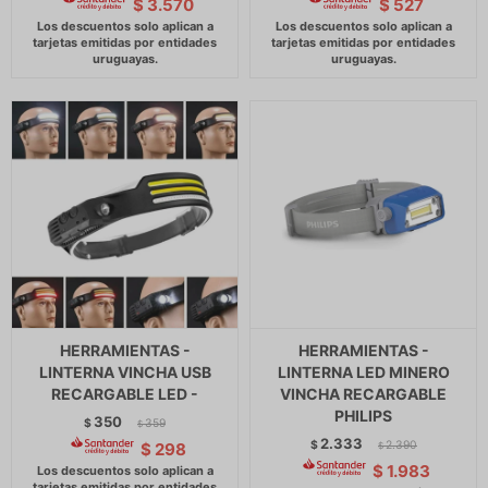
$
3.570
$
527
HERRAMIENTAS -
HERRAMIENTAS -
LINTERNA VINCHA USB
LINTERNA LED MINERO
RECARGABLE LED -
VINCHA RECARGABLE
PHILIPS
350
$
359
$
2.333
$
2.390
$
298
$
$
1.983