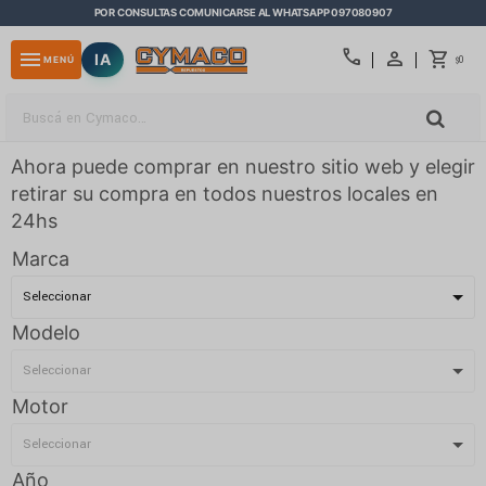
POR CONSULTAS COMUNICARSE AL WHATSAPP 097080907
close
call
menu
IA
0
MENÚ
$
Ahora puede comprar en nuestro sitio web y elegir
retirar su compra en todos nuestros locales en
24hs
Marca
Modelo
Motor
Año