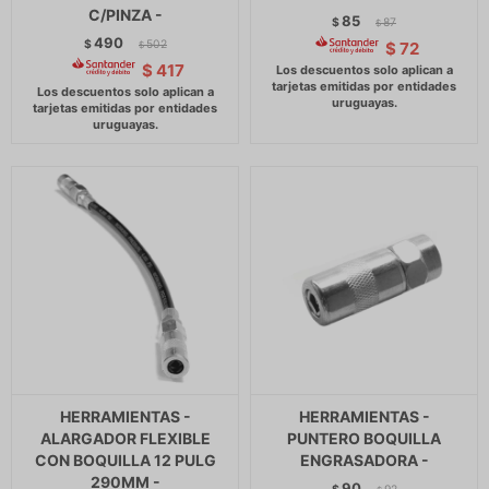
C/PINZA -
85
$
87
$
490
$
502
$
72
$
$
417
HERRAMIENTAS -
HERRAMIENTAS -
ALARGADOR FLEXIBLE
PUNTERO BOQUILLA
CON BOQUILLA 12 PULG
ENGRASADORA -
290MM -
90