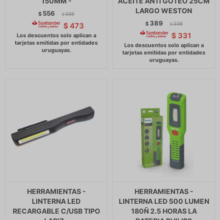
150MM -
ACEITE ANTI GOTEO 25CM
LARGO WESTON
556
$
569
$
389
$
398
$
473
$
$
331
HERRAMIENTAS -
HERRAMIENTAS -
LINTERNA LED
LINTERNA LED 500 LUMEN
RECARGABLE C/USB TIPO
180Ñ 2.5 HORAS LA