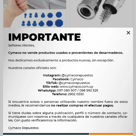

HERRAMIENTAS - KIT
HERRAMIENTAS - CEPILLO
REPARACION SACA
LIMPIADOR TERMINAL
ABOLLADURAS WESTON
BATERIA WESTON
736
128
$
754
$
131
$
$
$
626
$
109