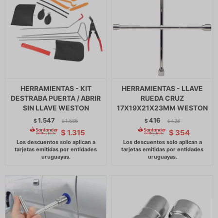
HERRAMIENTAS - KIT
HERRAMIENTAS - LLAVE
DESTRABA PUERTA / ABRIR
RUEDA CRUZ
SIN LLAVE WESTON
17X19X21X23MM WESTON
1.547
416
$
1.585
$
426
$
$
$
1.315
$
354