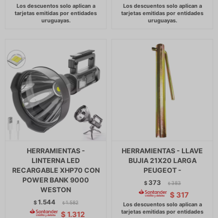
HERRAMIENTAS -
HERRAMIENTAS - LLAVE
LINTERNA LED
BUJIA 21X20 LARGA
RECARGABLE XHP70 CON
PEUGEOT -
POWER BANK 9000
373
$
383
$
WESTON
$
317
1.544
$
1.582
$
$
1.312