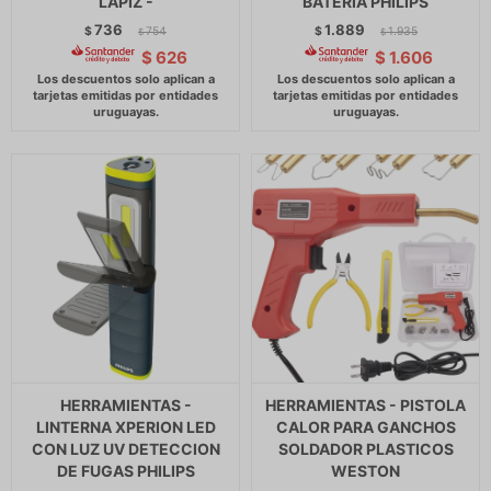
LAPIZ -
BATERIA PHILIPS
736
1.889
$
754
$
1.935
$
$
$
626
$
1.606
HERRAMIENTAS -
HERRAMIENTAS - PISTOLA
LINTERNA XPERION LED
CALOR PARA GANCHOS
CON LUZ UV DETECCION
SOLDADOR PLASTICOS
DE FUGAS PHILIPS
WESTON