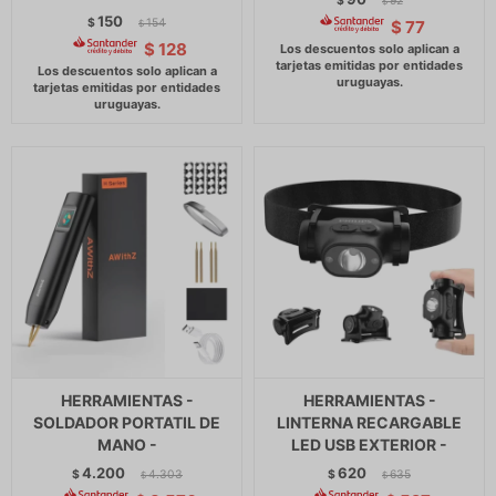
$
92
$
150
$
154
$
77
$
$
128
HERRAMIENTAS -
HERRAMIENTAS -
SOLDADOR PORTATIL DE
LINTERNA RECARGABLE
MANO -
LED USB EXTERIOR -
4.200
620
$
4.303
$
635
$
$