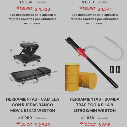
5.556
1.813
$
5.692
$
1.858
$
$
$
4.723
$
1.541
HERRAMIENTAS - CAMILLA
HERRAMIENTAS - BOMBA
CON RUEDAS BANCO
TRASIEGO A PILA 8
MOVIL 91X42 WESTON
LITROS/MIN WESTON
2.999
1.056
$
3.073
$
1.082
$
$
$
2.549
$
898