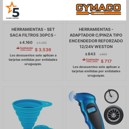
HERRAMIENTAS - SET
HERRAMIENTAS -
SACA FILTROS 30PCS -
ADAPTADOR C/PINZA TIPO
ENCENDEDOR REFORZADO
4.160
$
4.262
$
12/24V WESTON
$
3.536
843
$
863
$
$
717