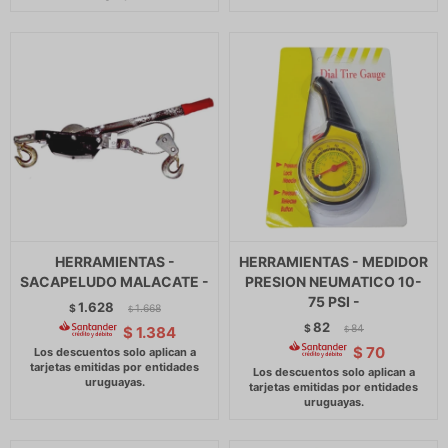
HERRAMIENTAS -
HERRAMIENTAS - MEDIDOR
SACAPELUDO MALACATE -
PRESION NEUMATICO 10-
75 PSI -
1.628
$
1.668
$
82
$
84
$
1.384
$
$
70