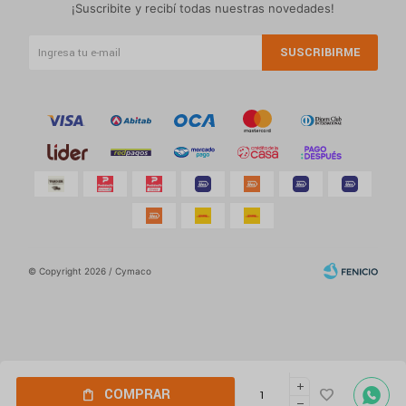
¡Suscribite y recibí todas nuestras novedades!
SUSCRIBIRME
© Copyright 2026 / Cymaco
Por
consultas
add
Fenicio
COMPRAR
no dudes
remove