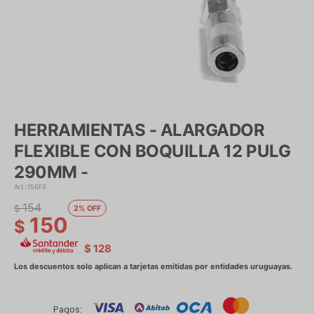
HERRAMIENTAS - ALARGADOR
FLEXIBLE CON BOQUILLA 12 PULG
290MM -
156FE
154
$
2
150
$
$
128
Pagos: