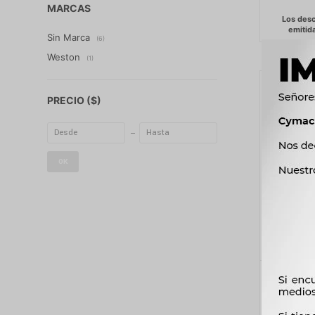
MARCAS
Sin Marca
(6)
Weston
(1)
PRECIO
($)
OK
AUDIO
MUL
C/