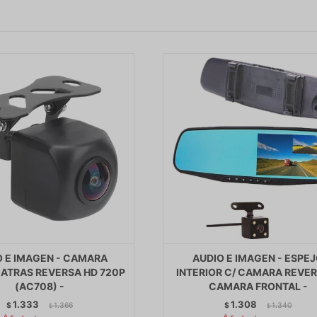
O E IMAGEN - CAMARA
AUDIO E IMAGEN - ESPE
ATRAS REVERSA HD 720P
INTERIOR C/ CAMARA REVER
(AC708) -
CAMARA FRONTAL -
1.333
1.308
$
1.366
$
1.340
$
$