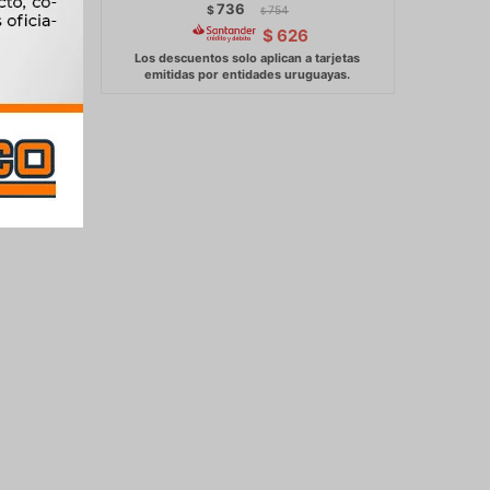
736
$
754
$
$
626