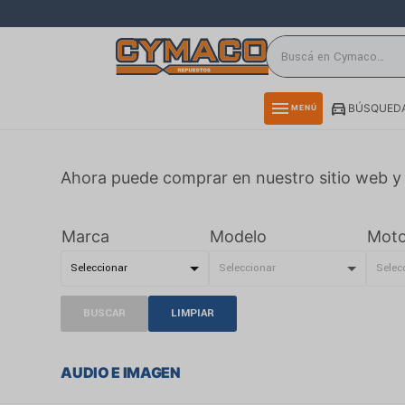
close
directions_car
storefront
menu
BÚSQUEDA
MENÚ
delivery_truck_speed
credit_card
Ahora puede comprar en nuestro sitio web y 
smartphone
rss_feed
Marca
Modelo
Moto
BUSCAR
LIMPIAR
AUDIO E IMAGEN