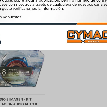
3.307
10.556
$
3.388
$
10.815
$
$
$
2.811
$
8.973
DIO E IMAGEN - KIT
LACION AUDIO AUTO 8