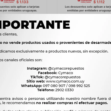
$
1.133
$
1.112
 E IMAGEN - PANTALLA
AUDIO E IMAGEN - PANTA
TIMEDIA 7 PULGADAS
MULTIMEDIA C/CAMARAS 
SOPORTE WESTON
MOTO 7 PULGADAS -