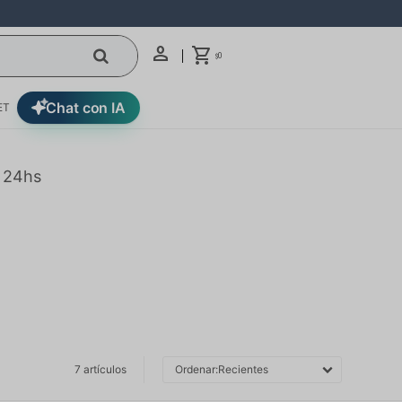
0
$
Chat con IA
ET
n 24hs
7 artículos
Recientes