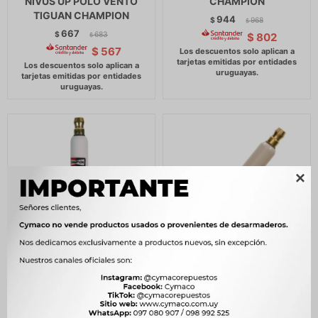
NIVUS UP POLO VENTO
CHAMPION
TIGUAN CHAMPION
944
$
968
$
667
$
683
$
802
$
$
567

BUJIA HYUNDAI 9060
BUJIA - IRIDIUM 9408
HYUNDAI SANTA FE 13/14
RER8MC HYUNDAI KIA
2.0 CHAMPION
TIGGO 8 CELERIO 24