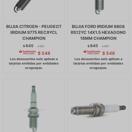
BUJIA CITROEN - PEUGEOT
BUJIA FORD IRIDIUM 9808
IRIDIUM 9775 REC9YCL
RS12YC 14X1.5 HEXAGONO
CHAMPION
16MM CHAMPION
645
645
$
661
$
661
$
$
$
548
$
548