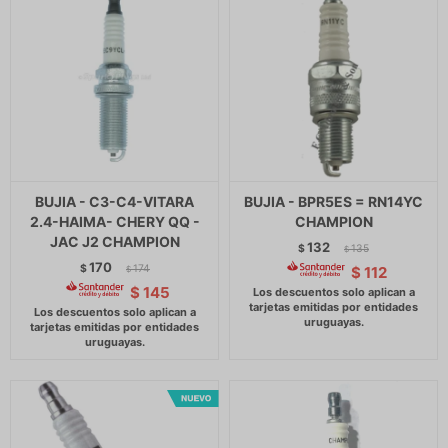
BUJIA - C3-C4-VITARA
BUJIA - BPR5ES = RN14YC
2.4-HAIMA- CHERY QQ -
CHAMPION
JAC J2 CHAMPION
132
$
135
$
170
$
174
$
112
$
$
145