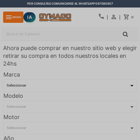
POR CONSULTAS COMUNICARSE AL WHATSAPP 097080907
close
call
menu
IA
0
MENÚ
$
Ahora puede comprar en nuestro sitio web y elegir
retirar su compra en todos nuestros locales en
24hs
Marca
Modelo
Motor
Año