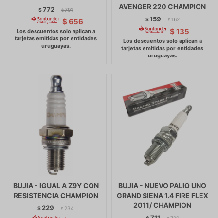
AVENGER 220 CHAMPION
772
$
791
$
159
$
162
$
656
$
$
135
BUJIA - IGUAL A Z9Y CON
BUJIA - NUEVO PALIO UNO
RESISTENCIA CHAMPION
GRAND SIENA 1.4 FIRE FLEX
2011/ CHAMPION
229
$
234
$
711