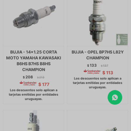
BUJIA - 14x1.25 CORTA
BUJIA - OPEL BP7HS L82Y
MOTO YAMAHA KAWASAKI
CHAMPION
B6HS B7HS B8HS
133
$
137
$
CHAMPION
$
113
208
$
213
$
$
177