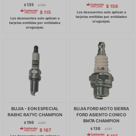
135
$
138
$
156
$
$
115
BUJIA - EON ESPECIAL
BUJIA FORD MOTO SIERRA
RA6HC RA7YC CHAMPION
FORD ASIENTO CONICO
BM7A CHAMPION
196
$
201
$
138
$
141
$
167
$