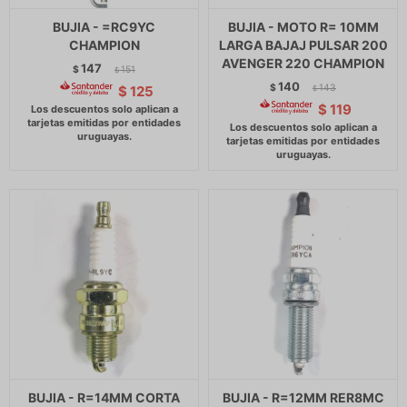
BUJIA - =RC9YC
BUJIA - MOTO R= 10MM
CHAMPION
LARGA BAJAJ PULSAR 200
AVENGER 220 CHAMPION
147
$
151
$
140
$
143
$
125
$
$
119
BUJIA - R=14MM CORTA
BUJIA - R=12MM RER8MC