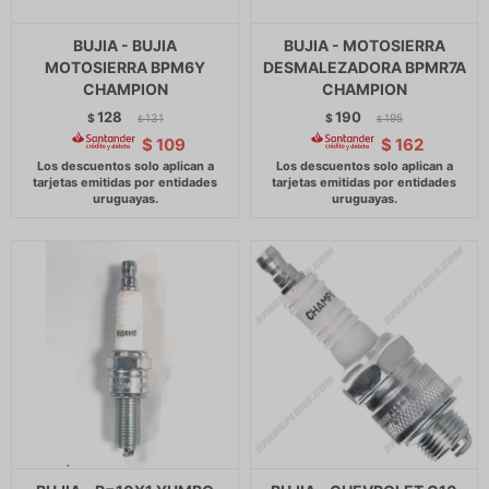
BUJIA - BUJIA
BUJIA - MOTOSIERRA
MOTOSIERRA BPM6Y
DESMALEZADORA BPMR7A
CHAMPION
CHAMPION
128
190
$
131
$
195
$
$
$
109
$
162