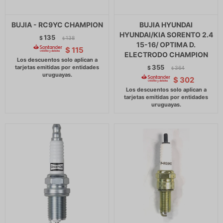
BUJIA - RC9YC CHAMPION
BUJIA HYUNDAI
HYUNDAI/KIA SORENTO 2.4
135
$
138
$
15-16/ OPTIMA D.
$
115
ELECTRODO CHAMPION
355
$
364
$
$
302