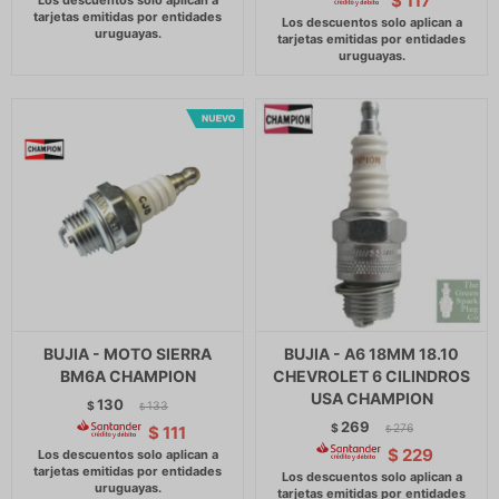
$
117
BUJIA - MOTO SIERRA
BUJIA - A6 18MM 18.10
BM6A CHAMPION
CHEVROLET 6 CILINDROS
USA CHAMPION
130
$
133
$
269
$
276
$
111
$
$
229