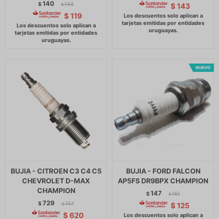
140
$
143
$
143
$
$
119
BUJIA - CITROEN C3 C4 C5
BUJIA - FORD FALCON
CHEVROLET D-MAX
AP5FS DR9BPX CHAMPION
CHAMPION
147
$
151
$
729
$
747
$
125
$
$
620