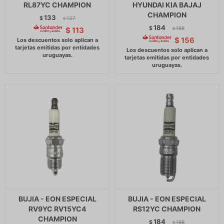
RL87YC CHAMPION
HYUNDAI KIA BAJAJ
CHAMPION
133
$
137
$
184
$
188
$
113
$
$
156
BUJIA - EON ESPECIAL
BUJIA - EON ESPECIAL
RV9YC RV15YC4
RS12YC CHAMPION
CHAMPION
184
$
188
$