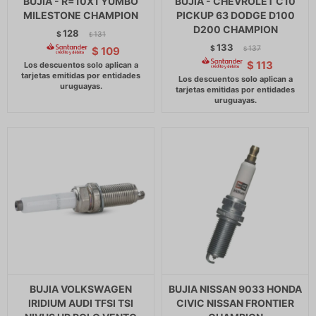
BUJIA - R=10X1 YUMBO
BUJIA - CHEVROLET C10
MILESTONE CHAMPION
PICKUP 63 DODGE D100
D200 CHAMPION
128
$
131
$
133
$
137
$
109
$
$
113
BUJIA VOLKSWAGEN
BUJIA NISSAN 9033 HONDA
IRIDIUM AUDI TFSI TSI
CIVIC NISSAN FRONTIER