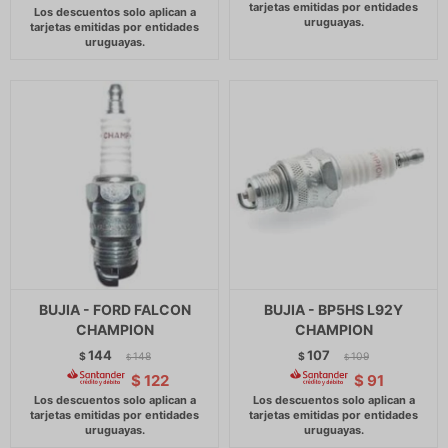
BUJIA - FORD FALCON
BUJIA - BP5HS L92Y
CHAMPION
CHAMPION
144
107
$
148
$
109
$
$
$
122
$
91