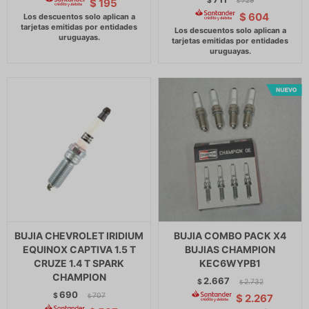
$
729
$
195
$
$
604
BUJIA CHEVROLET IRIDIUM
BUJIA COMBO PACK X4
EQUINOX CAPTIVA 1.5 T
BUJIAS CHAMPION
CRUZE 1.4 T SPARK
KEC6WYPB1
CHAMPION
2.667
$
2.732
$
690
$
707
$
2.267
$