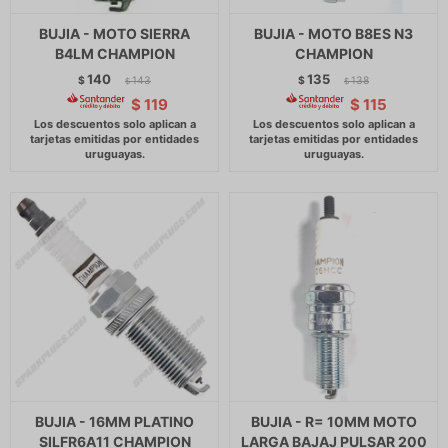
BUJIA - MOTO SIERRA
BUJIA - MOTO B8ES N3
B4LM CHAMPION
CHAMPION
140
135
$
143
$
138
$
$
$
119
$
115
BUJIA - 16MM PLATINO
BUJIA - R= 10MM MOTO
SILFR6A11 CHAMPION
LARGA BAJAJ PULSAR 200