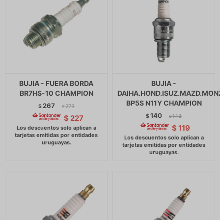
BUJIA - FUERA BORDA
BUJIA -
BR7HS-10 CHAMPION
DAIHA.HOND.ISUZ.MAZD.MO
BP5S N11Y CHAMPION
267
$
273
$
140
$
143
$
227
$
$
119