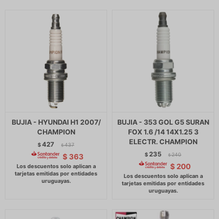
BUJIA - HYUNDAI H1 2007/
BUJIA - 353 GOL G5 SURAN
CHAMPION
FOX 1.6 /14 14X1.25 3
ELECTR. CHAMPION
427
$
437
$
235
$
240
$
363
$
$
200