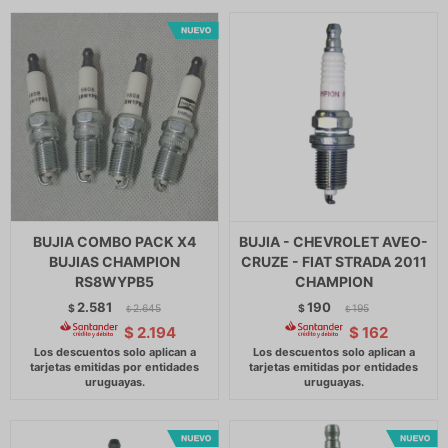
BUJIA COMBO PACK X4
BUJIA - CHEVROLET AVEO-
BUJIAS CHAMPION
CRUZE - FIAT STRADA 2011
RS8WYPB5
CHAMPION
2.581
190
$
2.645
$
195
$
$
$
2.194
$
162