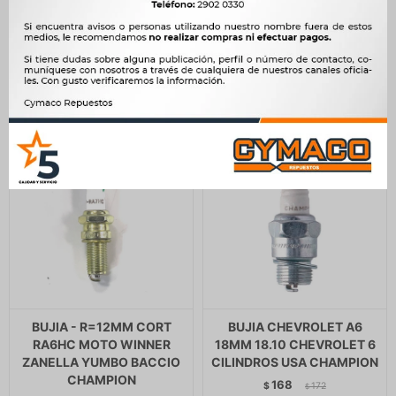
CHAMPION
667
$
683
$
645
$
661
$
567
$
$
548
BUJIA - R=12MM CORT
BUJIA CHEVROLET A6
RA6HC MOTO WINNER
18MM 18.10 CHEVROLET 6
ZANELLA YUMBO BACCIO
CILINDROS USA CHAMPION
CHAMPION
168
$
172
$