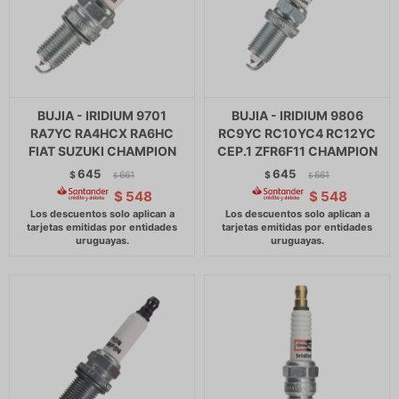
BUJIA - IRIDIUM 9701
BUJIA - IRIDIUM 9806
RA7YC RA4HCX RA6HC
RC9YC RC10YC4 RC12YC
FIAT SUZUKI CHAMPION
CEP.1 ZFR6F11 CHAMPION
645
645
$
661
$
661
$
$
$
548
$
548