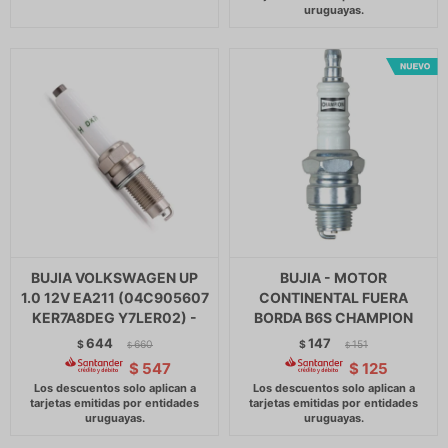
BUJIA VOLKSWAGEN UP
BUJIA - MOTOR
1.0 12V EA211 (04C905607
CONTINENTAL FUERA
KER7A8DEG Y7LER02) -
BORDA B6S CHAMPION
644
147
$
660
$
151
$
$
$
547
$
125