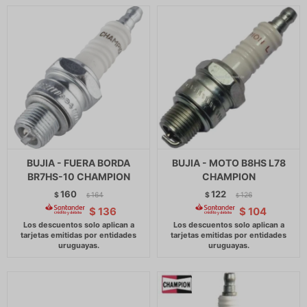
BUJIA - FUERA BORDA
BUJIA - MOTO B8HS L78
BR7HS-10 CHAMPION
CHAMPION
160
122
$
164
$
126
$
$
$
136
$
104