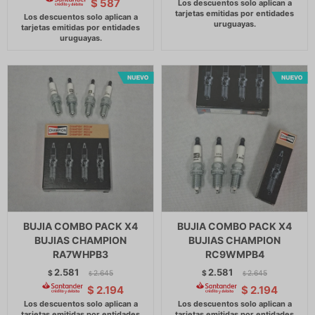
$
587
BUJIA COMBO PACK X4
BUJIA COMBO PACK X4
BUJIAS CHAMPION
BUJIAS CHAMPION
RA7WHPB3
RC9WMPB4
2.581
2.581
$
2.645
$
2.645
$
$
$
2.194
$
2.194