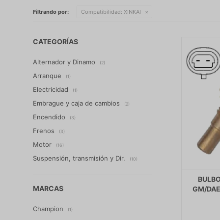
Filtrando por:
Compatibilidad:
XINKAI
CATEGORÍAS
Alternador y Dinamo
(2)
Arranque
(1)
Electricidad
(1)
Embrague y caja de cambios
(2)
Encendido
(3)
Frenos
(3)
Motor
(16)
Suspensión, transmisión y Dir.
(10)
BULBO
MARCAS
GM/DAE
Champion
(1)