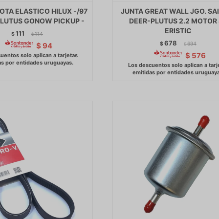
OTA ELASTICO HILUX -/97
JUNTA GREAT WALL JGO. SA
LUTUS GONOW PICKUP -
DEER-PLUTUS 2.2 MOTOR
ERISTIC
111
$
114
$
678
$
694
$
94
$
$
576