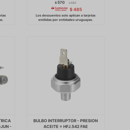
570
$
584
$
$
485
TRICA
BULBO INTERRUPTOR - PRESION
OJUN -
ACEITE = HFJ.542 FAE