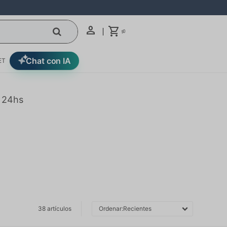
0
$
Chat con IA
ET
n 24hs
38 artículos
Recientes