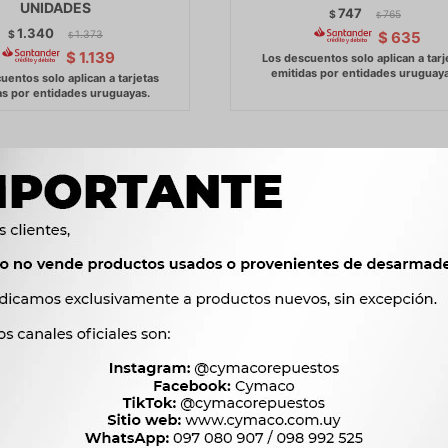
UNIDADES
747
$
765
$
1.340
$
1.373
$
635
$
$
1.139
NTERRUPTOR - ACEITE 1-
ARRANQUE GREAT WALL D