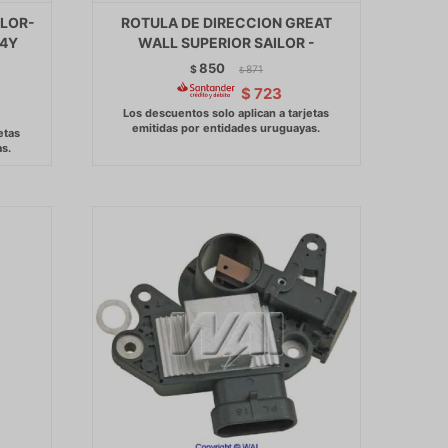
ILOR-
ROTULA DE DIRECCION GREAT
 4Y
WALL SUPERIOR SAILOR -
850
$
871
$
$
723