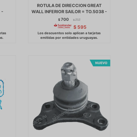
ROTULA DE DIRECCION GREAT
 -
WALL INFERIOR SAILOR = TO.5038 -
700
$
717
$
$
595