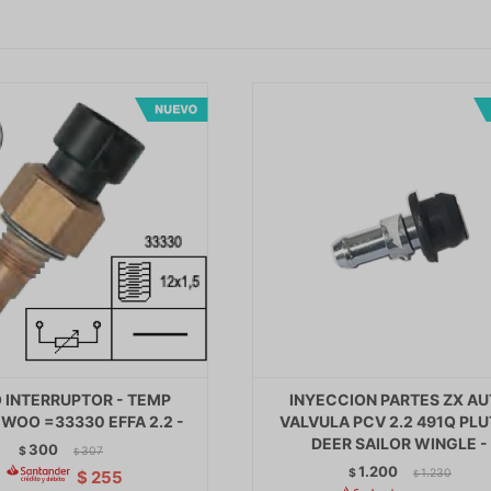
 INTERRUPTOR - TEMP
INYECCION PARTES ZX A
WOO =33330 EFFA 2.2 -
VALVULA PCV 2.2 491Q PL
DEER SAILOR WINGLE -
300
$
307
$
1.200
$
1.230
$
255
$