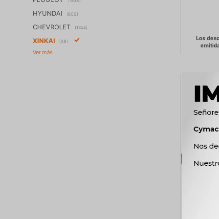
(1508)
HYUNDAI
(809)
CHEVROLET
(1744)
XINKAI
(38)
BULBO I