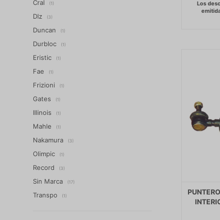
Cral
(1)
Dlz
(3)
Duncan
(1)
Durbloc
(1)
Eristic
(1)
Fae
(1)
Frizioni
(1)
Gates
(1)
Illinois
(1)
Mahle
(1)
Nakamura
(3)
Olimpic
(1)
Record
(3)
Sin Marca
(17)
PUNTERO 
Transpo
(1)
INTERI