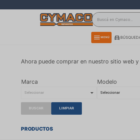
close
directions_car
storefront
menu
BÚSQUEDA
MENÚ
delivery_truck_speed
credit_card
Ahora puede comprar en nuestro sitio web y 
smartphone
rss_feed
Marca
Modelo
BUSCAR
LIMPIAR
PRODUCTOS