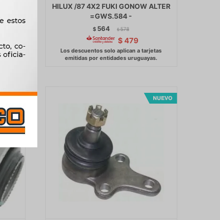
.2
HILUX /87 4X2 FUKI GONOW ALTER
-
=GWS.584 -
564
$
578
$
$
479