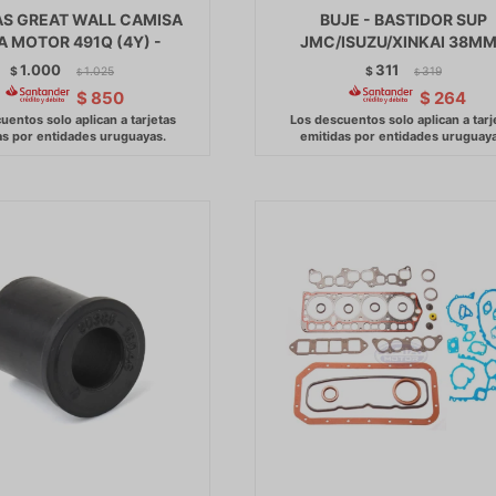
S GREAT WALL CAMISA
BUJE - BASTIDOR SUP
A MOTOR 491Q (4Y) -
JMC/ISUZU/XINKAI 38MM
1.000
311
$
1.025
$
319
$
$
$
850
$
264