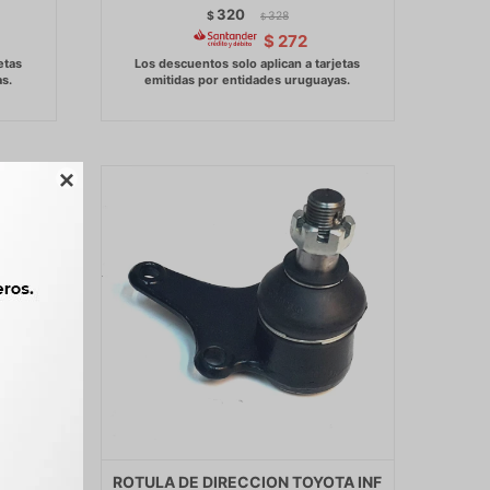
320
$
328
$
$
272

EER
ROTULA DE DIRECCION TOYOTA INF