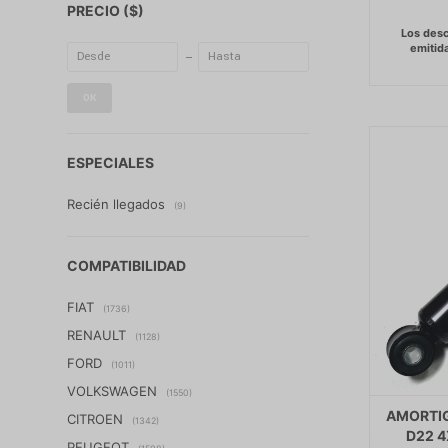
PRECIO
($)
OK
ESPECIALES
Recién llegados
(9)
COMPATIBILIDAD
FIAT
(1736)
RENAULT
(1128)
FORD
(1011)
VOLKSWAGEN
(1550)
AMORTIG
CITROEN
(1342)
D22 4
PEUGEOT