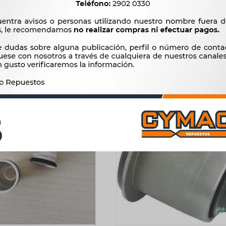
PONESES =1161F VENDER
SAILOR PLUTUS AOJUN 2
CHA.542 OLIMPIC
9D=STR.1253=STR.1020 
267
6.883
$
273
$
7.052
$
$
$
227
$
5.851