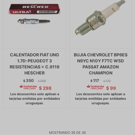
CALENTADOR FIAT UNO
BUJIA CHEVROLET BP6ES
1.7D-PEUGEOT 3
N9YC N10Y F7TC W5D
RESISTENCIAS = C.9119
PASSAT AMAZON
HESCHER
CHAMPION
350
117
$
359
$
120
$
$
$
298
$
99
MOSTRANDO
36
DE
36