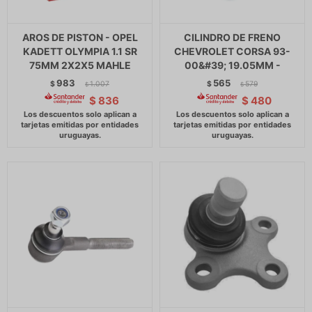
AROS DE PISTON - OPEL
CILINDRO DE FRENO
KADETT OLYMPIA 1.1 SR
CHEVROLET CORSA 93-
75MM 2X2X5 MAHLE
00&#39; 19.05MM -
983
565
$
1.007
$
579
$
$
$
836
$
480