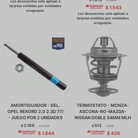
$
1.860
$
$
1.543
AMORTIGUADOR - DEL.
TERMOSTATO - MONZA-
OPEL REKORD 2.0 2.3D 77/
ASCONA-RO-MAZDA-
- JUEGO POR 2 UNIDADES
NISSAN DOBLE 54MM MLH
2.169
513
$
2.223
$
526
$
$
$
1.844
$
436