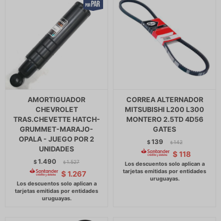
AMORTIGUADOR
CORREA ALTERNADOR
CHEVROLET
MITSUBISHI L200 L300
TRAS.CHEVETTE HATCH-
MONTERO 2.5TD 4D56
GRUMMET-MARAJO-
GATES
OPALA - JUEGO POR 2
139
$
142
$
UNIDADES
$
118
1.490
$
1.527
$
$
1.267