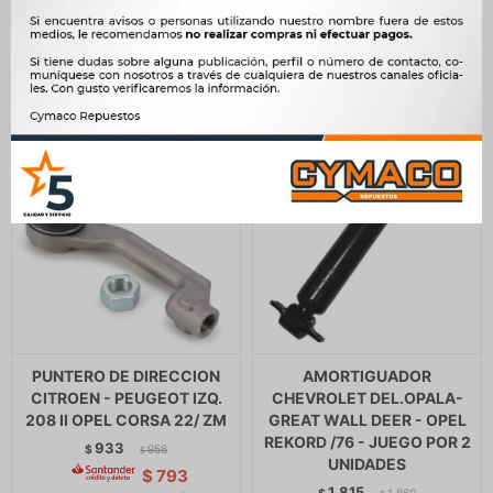
$
1.440
$
793
$
$
1.195
PUNTERO DE DIRECCION
AMORTIGUADOR
CITROEN - PEUGEOT IZQ.
CHEVROLET DEL.OPALA-
208 II OPEL CORSA 22/ ZM
GREAT WALL DEER - OPEL
REKORD /76 - JUEGO POR 2
933
$
956
$
UNIDADES
$
793
1.815