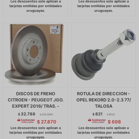
DISCOS DE FRENO
ROTULA DE DIRECCION -
CITROEN - PEUGEOT JGO.
OPEL REKORD 2.0-2.3 77/
EXPERT 2016/ TRAS. -
TALOSA
32.788
821
$
33.594
$
842
$
$
$
27.870
$
698