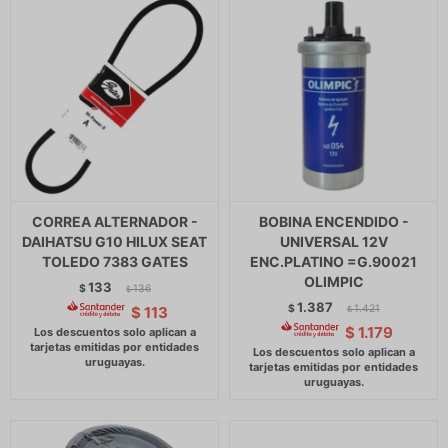
CORREA ALTERNADOR -
BOBINA ENCENDIDO -
DAIHATSU G10 HILUX SEAT
UNIVERSAL 12V
TOLEDO 7383 GATES
ENC.PLATINO =G.90021
OLIMPIC
133
$
136
$
1.387
$
1.421
$
113
$
$
1.179