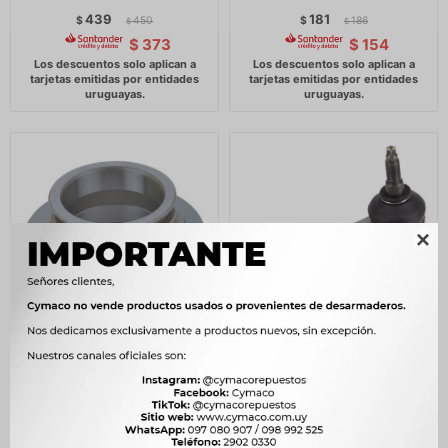
439
181
$
450
$
186
$
$
$
373
$
154

RULEMAN DAEWOO
PUNTERO DE DIRECCION
EMBRAGUE CIELO ESPERO
CITROEN - PEUGEOT DER.
RACER NUBIRA OPEL
208 II OPEL CORSA 22/ ZM
ASCONA -
933
$
956
$
1.406