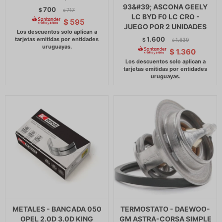
93&#39; ASCONA GEELY
700
$
717
$
LC BYD F0 LC CRO -
$
595
JUEGO POR 2 UNIDADES
1.600
$
1.639
$
$
1.360
METALES - BANCADA 050
TERMOSTATO - DAEWOO-
OPEL 2.0D 3.0D KING
GM ASTRA-CORSA SIMPLE