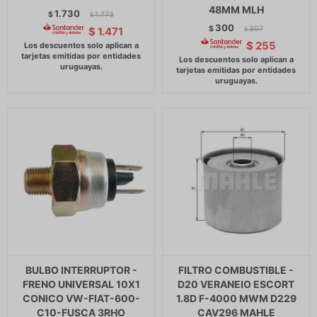
48MM MLH
1.730
$
1.773
$
300
$
307
$
1.471
$
$
255
BULBO INTERRUPTOR -
FILTRO COMBUSTIBLE -
FRENO UNIVERSAL 10X1
D20 VERANEIO ESCORT
CONICO VW-FIAT-600-
1.8D F-4000 MWM D229
C10-FUSCA 3RHO
CAV296 MAHLE