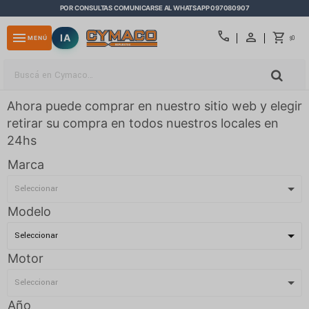
POR CONSULTAS COMUNICARSE AL WHATSAPP 097080907
close
call
menu
IA
0
MENÚ
$
Ahora puede comprar en nuestro sitio web y elegir
retirar su compra en todos nuestros locales en
24hs
Marca
Modelo
Motor
Año