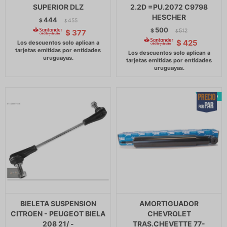
SUPERIOR DLZ
2.2D =PU.2072 C9798
HESCHER
444
$
455
$
500
$
512
$
377
$
$
425
BIELETA SUSPENSION
AMORTIGUADOR
CITROEN - PEUGEOT BIELA
CHEVROLET
208 21/ -
TRAS.CHEVETTE 77-