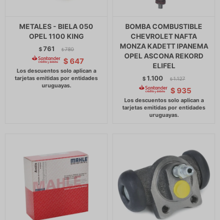
METALES - BIELA 050
BOMBA COMBUSTIBLE
OPEL 1100 KING
CHEVROLET NAFTA
MONZA KADETT IPANEMA
761
$
780
$
OPEL ASCONA REKORD
$
647
ELIFEL
1.100
$
1.127
$
$
935