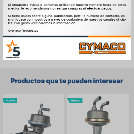
Motor
1.8 C18L NAFTA, 2.0 20E NAFTA, 2.0 C20L NAFTA




Ver mas productos de la marca Elifel
Productos que te pueden interesar