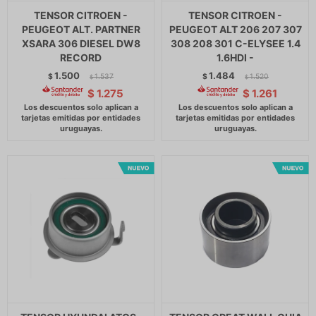
TENSOR CITROEN -
TENSOR CITROEN -
PEUGEOT ALT. PARTNER
PEUGEOT ALT 206 207 307
XSARA 306 DIESEL DW8
308 208 301 C-ELYSEE 1.4
RECORD
1.6HDI -
1.500
1.484
$
1.537
$
1.520
$
$
$
1.275
$
1.261