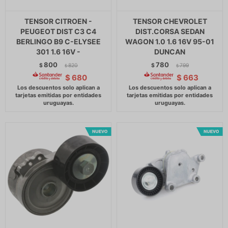
TENSOR CITROEN -
TENSOR CHEVROLET
PEUGEOT DIST C3 C4
DIST.CORSA SEDAN
BERLINGO B9 C-ELYSEE
WAGON 1.0 1.6 16V 95-01
301 1.6 16V -
DUNCAN
800
780
$
820
$
799
$
$
$
680
$
663