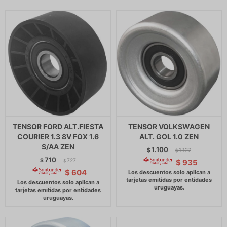
TENSOR FORD ALT.FIESTA
TENSOR VOLKSWAGEN
COURIER 1.3 8V FOX 1.6
ALT. GOL 1.0 ZEN
S/AA ZEN
1.100
$
1.127
$
710
$
727
$
935
$
$
604