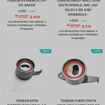
TENSOR HYUNDAI ATOS-
TENSOR GREAT WALL GUIA
I10 SAKER
DISTR WINGLE JMC JAC
ISUZU 2.8D 4JB1
550
$
564
$
VKM89003 -
$
468
600
$
615
$
$
510
TENSOR EFFA
TENSOR CHERY DISTR