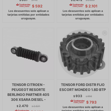
$
715
$
2.533
$
$
$
592
$
2.101
TENSOR CITROEN -
TENSOR FORD DISTR FIJO
PEUGEOT RESORTE
ESCORT MONDEO 1.8D BTP
BERLINGO PARTNER 405
933
$
956
$
306 XSARA DIESEL -
$
793
2.470
$
2.531
$