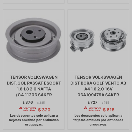
TENSOR VOLKSWAGEN
TENSOR VOLKSWAGEN
DIST.GOL PASSAT ESCORT
DIST BORA GOLF VENTO A3
1.6 1.8 2.0 NAFTA
A4 1.6 2.0 16V
(CA.11206 SAKER
06A109479A SAKER
376
727
$
385
$
745
$
$
$
320
$
618