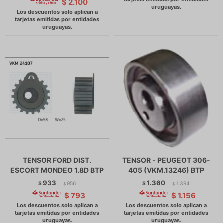
$
2.100
TENSOR FORD DIST.
TENSOR - PEUGEOT 306-
ESCORT MONDEO 1.8D BTP
405 (VKM.13246) BTP
933
1.360
$
956
$
1.394
$
$
$
793
$
1.156