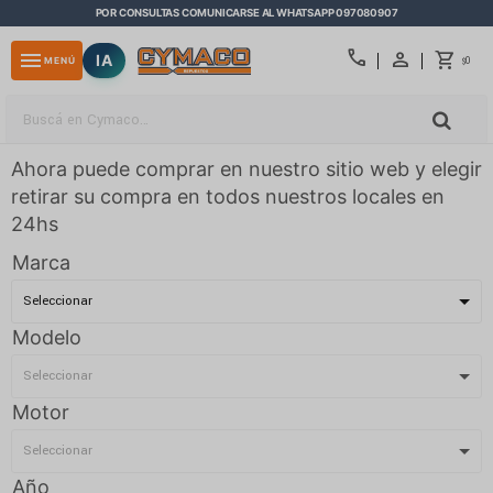
POR CONSULTAS COMUNICARSE AL WHATSAPP 097080907
close
call
menu
IA
0
MENÚ
$
Ahora puede comprar en nuestro sitio web y elegir
retirar su compra en todos nuestros locales en
24hs
Marca
Modelo
Motor
Año