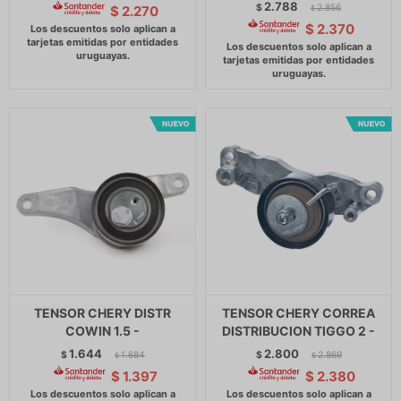
2.788
$
2.856
$
2.270
$
$
2.370
TENSOR CHERY DISTR
TENSOR CHERY CORREA
COWIN 1.5 -
DISTRIBUCION TIGGO 2 -
1.644
2.800
$
1.684
$
2.869
$
$
$
1.397
$
2.380