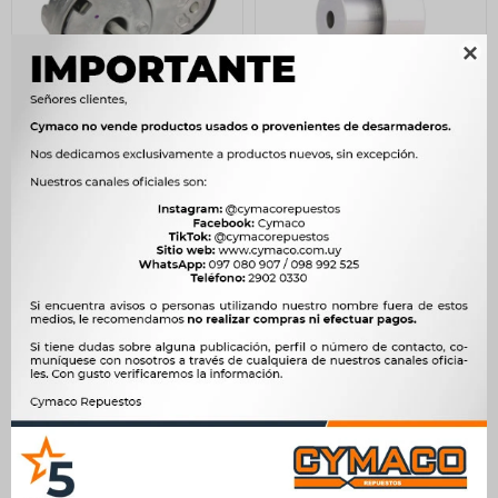

TENSOR FIAT ALT PALIO
TENSOR - DIST FIJO UNO
IDEA DOBLO SIENA FIRE 1.0
PALIO FIORINO 1.7D
1.3 1.4 8V 16V DUNCAN
VKM22151 DUNCAN
1.358
610
$
1.391
$
625
$
$
$
1.154
$
519