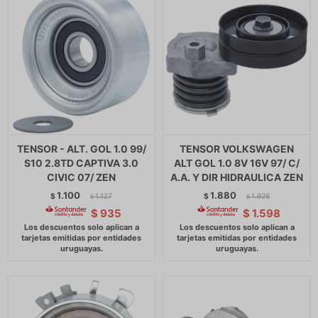
TENSOR - ALT. GOL 1.0 99/
TENSOR VOLKSWAGEN
S10 2.8TD CAPTIVA 3.0
ALT GOL 1.0 8V 16V 97/ C/
CIVIC 07/ ZEN
A.A. Y DIR HIDRAULICA ZEN
1.100
1.880
$
1.127
$
1.926
$
$
$
935
$
1.598