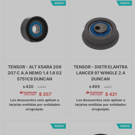
TENSOR - ALT XSARA 206
TENSOR - DISTR ELANTRA
207 C A.A NEMO 1.4 1.6 02
LANCER 97 WINGLE 2.4
5751C8 DUNCAN
DUNCAN
420
495
$
430
$
507
$
$
$
357
$
421