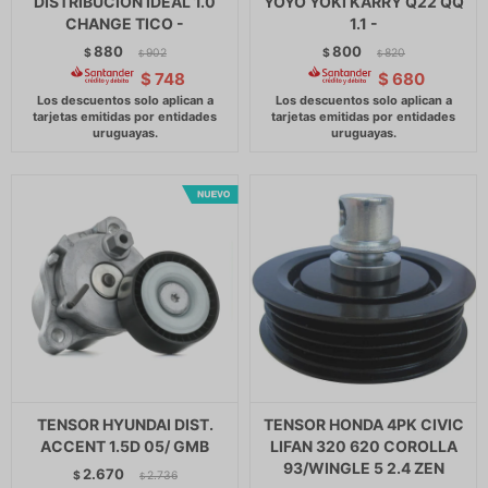
DISTRIBUCION IDEAL 1.0
YOYO YOKI KARRY Q22 QQ
CHANGE TICO -
1.1 -
880
800
$
902
$
820
$
$
$
748
$
680
TENSOR HYUNDAI DIST.
TENSOR HONDA 4PK CIVIC
ACCENT 1.5D 05/ GMB
LIFAN 320 620 COROLLA
93/WINGLE 5 2.4 ZEN
2.670
$
2.736
$