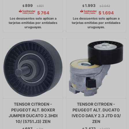
899
1.993
$
921
$
2.042
$
$
$
764
$
1.694
TENSOR CITROEN -
TENSOR CITROEN -
PEUGEOT ALT. BOXER
PEUGEOT ALT. DUCATO
JUMPER DUCATO 2.3HDI
IVECO DAILY 2.3 JTD 03/
10/ (5751.J3) ZEN
ZEN
697
2.472