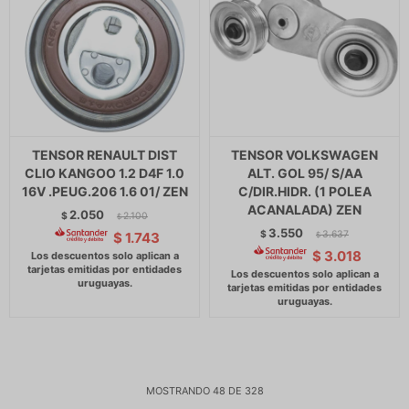
TENSOR RENAULT DIST
TENSOR VOLKSWAGEN
CLIO KANGOO 1.2 D4F 1.0
ALT. GOL 95/ S/AA
16V .PEUG.206 1.6 01/ ZEN
C/DIR.HIDR. (1 POLEA
ACANALADA) ZEN
2.050
$
2.100
$
3.550
$
3.637
$
1.743
$
$
3.018
MOSTRANDO
48
DE
328