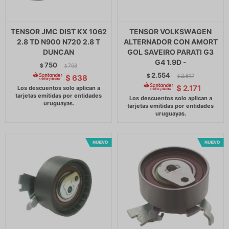
TENSOR JMC DIST KX 1062
TENSOR VOLKSWAGEN
2.8 TD N900 N720 2.8 T
ALTERNADOR CON AMORT
DUNCAN
GOL SAVEIRO PARATI G3
G4 1.9D -
750
$
768
$
2.554
$
2.617
$
638
$
$
2.171