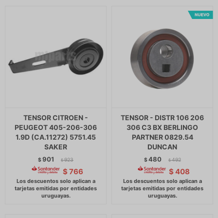
TENSOR CITROEN -
TENSOR - DISTR 106 206
PEUGEOT 405-206-306
306 C3 BX BERLINGO
1.9D (CA.11272) 5751.45
PARTNER 0829.54
SAKER
DUNCAN
901
480
$
923
$
492
$
$
$
766
$
408