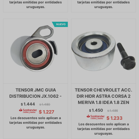
TENSOR JMC GUIA
TENSOR CHEVROLET ACC.
DISTRIBUCION JX.1062 -
DIR HIDR ASTRA CORSA 2
MERIVA 1.8 IDEA 1.8 ZEN
1.444
$
1.480
$
1.450
$
1.486
$
1.227
$
$
1.233