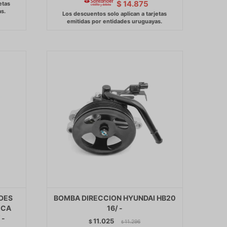
$
14.875
DES
BOMBA DIRECCION HYUNDAI HB20
ICA
16/ -
 -
11.025
$
11.296
$