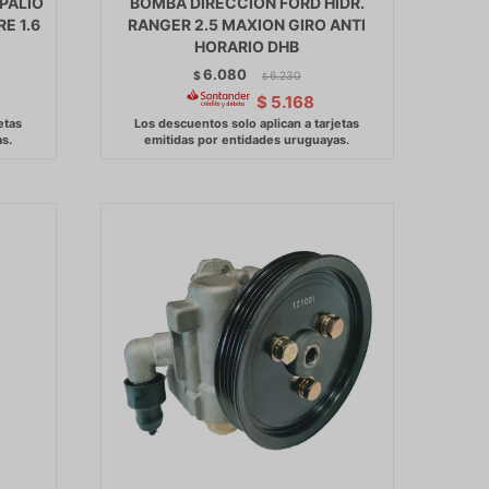
 PALIO
BOMBA DIRECCION FORD HIDR.
E 1.6
RANGER 2.5 MAXION GIRO ANTI
HORARIO DHB
6.080
$
6.230
$
$
5.168