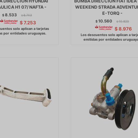
 DIRECCION HYUNDAI
BOMBA DIRECCION FIAT IDEA
ULICA H1 07/ NAFTA -
WEEKEND STRADA ADVENTUR
E-TORQ -
8.533
$
8.743
$
10.560
$
10.820
$
7.253
$
$
8.976