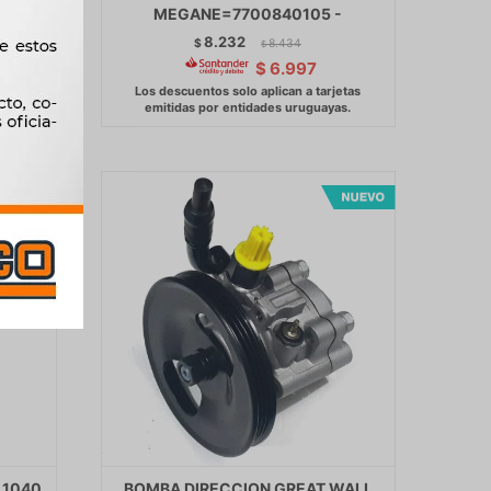
MEGANE=7700840105 -
8.232
$
8.434
$
$
6.997
 1040
BOMBA DIRECCION GREAT WALL