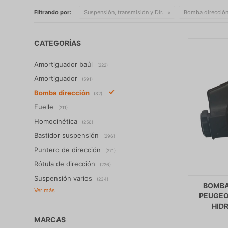
Filtrando por:
Suspensión, transmisión y Dir.
Bomba direcció
CATEGORÍAS
Amortiguador baúl
(222)
Amortiguador
(591)
Bomba dirección
(32)
Fuelle
(211)
Homocinética
(256)
Bastidor suspensión
(296)
Puntero de dirección
(271)
Rótula de dirección
(226)
Suspensión varios
(234)
BOMBA
PEUGEOT
HIDR
MARCAS