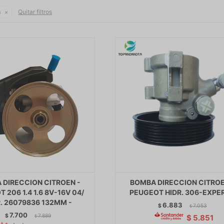
Quitar filtros
n
 DIRECCION CITROEN -
BOMBA DIRECCION CITROE
 206 1.4 1.6 8V-16V 04/
PEUGEOT HIDR. 306-EXPER
. 26079836 132MM -
6.883
$
7.053
$
7.700
$
7.889
$
5.851
$