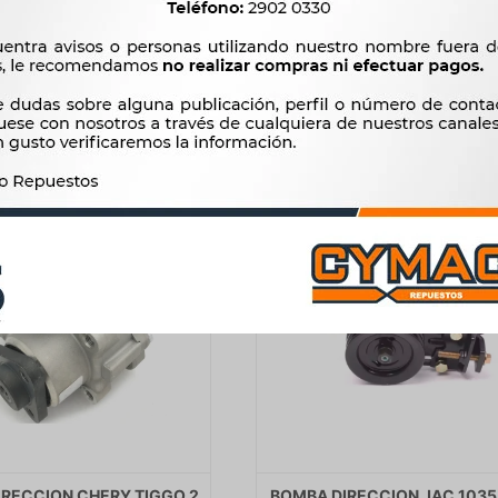
8.167
$
8.367
$
5.780
$
$
6.942
IRECCION CHERY TIGGO 2
BOMBA DIRECCION JAC 1035