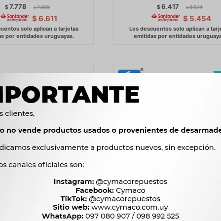
7.778
6.417
$
7.969
$
6.574
$
$
$
6.611
$
5.454
IRECCION TOYOTA HILUX
BOMBA DIRECCION JMC JX1
LB86 2.8D -
6.800
$
6.967
$