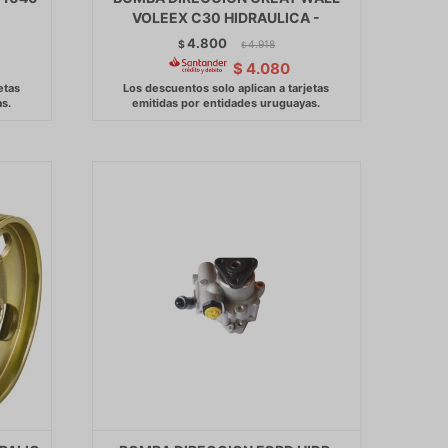
VOLEEX C30 HIDRAULICA -
4.800
$
4.918
$
$
4.080