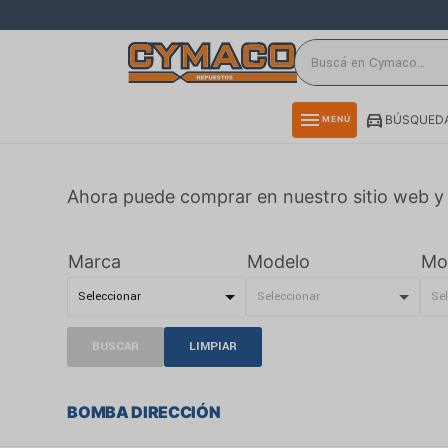
close
directions_car
storefront
menu
BÚSQUEDA
MENÚ
delivery_truck_speed
credit_card
Ahora puede comprar en nuestro sitio web y 
smartphone
rss_feed
Marca
Modelo
Mo
BUSCAR
LIMPIAR
BOMBA DIRECCIÓN