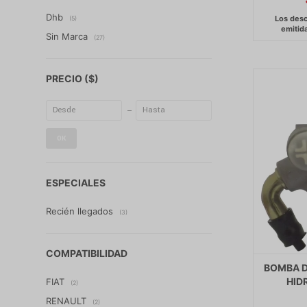
Dhb
(5)
Sin Marca
(27)
PRECIO
($)
OK
ESPECIALES
Recién llegados
(3)
COMPATIBILIDAD
BOMBA 
HIDR
FIAT
(2)
RENAULT
(2)