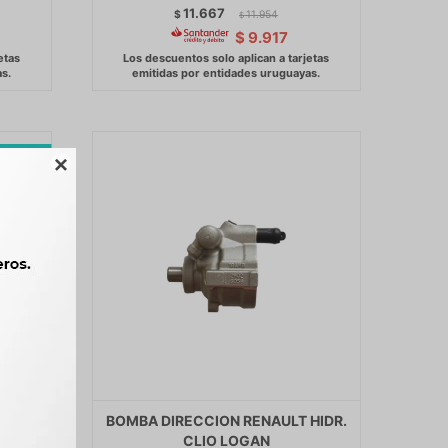
11.667
$
11.954
$
$
9.917

062 -
BOMBA DIRECCION RENAULT HIDR.
CLIO LOGAN