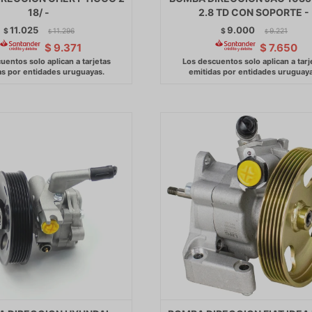
18/ -
2.8 TD CON SOPORTE -
11.025
9.000
$
11.296
$
9.221
$
$
$
9.371
$
7.650