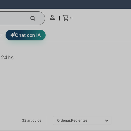
0
$
Chat con IA
ET
n 24hs
32 artículos
Recientes