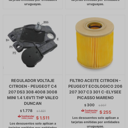
REGULADOR VOLTAJE
FILTRO ACEITE CITROEN -
CITROEN - PEUGEOT C4
PEUGEOT ECOLOGICO 206
207 DS3 308 4008 3008
207 307 C3 301 C-ELYSEE
MINI 1.4 1.6VTI THP VALEO
PICASSO MARENO
DUNCAN
300
$
307
$
1.778
$
1.821
$
255
$
$
1.511