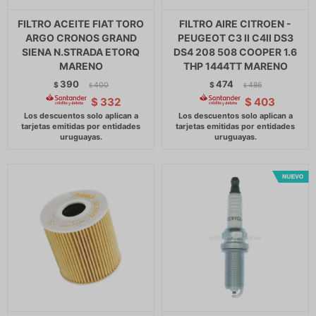
FILTRO ACEITE FIAT TORO
FILTRO AIRE CITROEN -
ARGO CRONOS GRAND
PEUGEOT C3 II C4II DS3
SIENA N.STRADA ETORQ
DS4 208 508 COOPER 1.6
MARENO
THP 1444TT MARENO
390
474
$
400
$
486
$
$
$
332
$
403