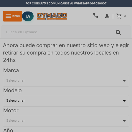
POR CONSULTAS COMUNICARSE AL WHATSAPP 097080907
close
call
menu
IA
0
MENÚ
$
Ahora puede comprar en nuestro sitio web y elegir
retirar su compra en todos nuestros locales en
24hs
Marca
Modelo
Motor
Año