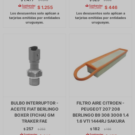
$
1.513
$
538
$
$
$
1.255
$
446
BULBO INTERRUPTOR -
FILTRO AIRE CITROEN -
ACEITE FIAT BERLINGO
PEUGEOT 207 208
BOXER (FICHA) GM
BERLINGO B9 308 3008 1.4
TRAKER FAE
1.6 VTI 1444RJ SAKURA
257
182
$
263
$
186
$
$