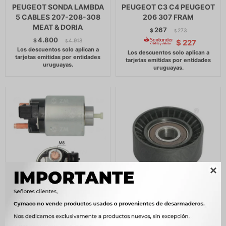
PEUGEOT SONDA LAMBDA
PEUGEOT C3 C4 PEUGEOT
5 CABLES 207-208-308
206 307 FRAM
MEAT & DORIA
267
$
273
$
4.800
$
4.918
$
227
$

AUTOMATICO DE
TENSOR CITROEN -
ARRANQUE CITROEN -
PEUGEOT ALT POLI V
PEUGEOT AUTOMATICO
REPARO C4 307 308 2.0