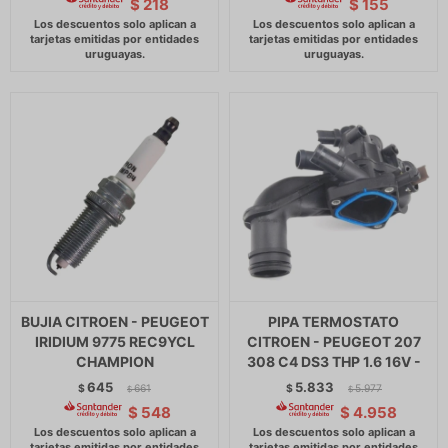
$
218
$
155
BUJIA CITROEN - PEUGEOT
PIPA TERMOSTATO
IRIDIUM 9775 REC9YCL
CITROEN - PEUGEOT 207
CHAMPION
308 C4 DS3 THP 1.6 16V -
645
5.833
$
661
$
5.977
$
$
$
548
$
4.958