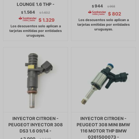
LOUNGE 1.6 THP -
944
$
968
$
1.564
$
1.602
$
802
$
$
1.329
INYECTOR CITROEN -
INYECTOR CITROEN -
PEUGEOT INYECTOR 308
PEUGEOT 308 MINI BMW
DS3 1.6 09/14 -
116 MOTOR THP BMW
0261500073 -
2.000