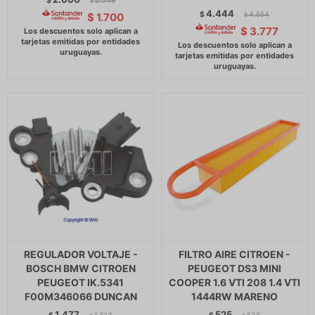
$
2.049
$
4.444
$
4.554
$
1.700
$
$
3.777
REGULADOR VOLTAJE -
FILTRO AIRE CITROEN -
BOSCH BMW CITROEN
PEUGEOT DS3 MINI
PEUGEOT IK.5341
COOPER 1.6 VTI 208 1.4 VTI
F00M346066 DUNCAN
1444RW MARENO
1.477
525