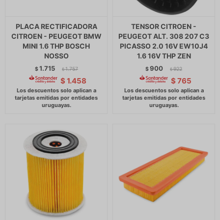
PLACA RECTIFICADORA
TENSOR CITROEN -
CITROEN - PEUGEOT BMW
PEUGEOT ALT. 308 207 C3
MINI 1.6 THP BOSCH
PICASSO 2.0 16V EW10J4
NOSSO
1.6 16V THP ZEN
1.715
900
$
1.757
$
922
$
$
$
1.458
$
765