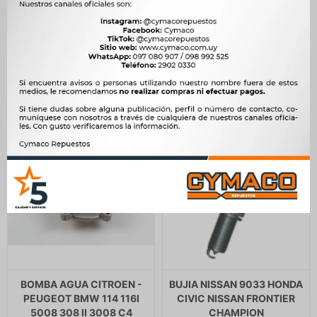
CITROEN PEUGEOT
16V EW10 17X65X26 -
MITSUBISHI 12V ZM
346
$
355
$
1.077
$
1.103
$
294
$
$
915
BOMBA AGUA CITROEN -
BUJIA NISSAN 9033 HONDA
PEUGEOT BMW 114 116I
CIVIC NISSAN FRONTIER
5008 308 II 3008 C4
CHAMPION