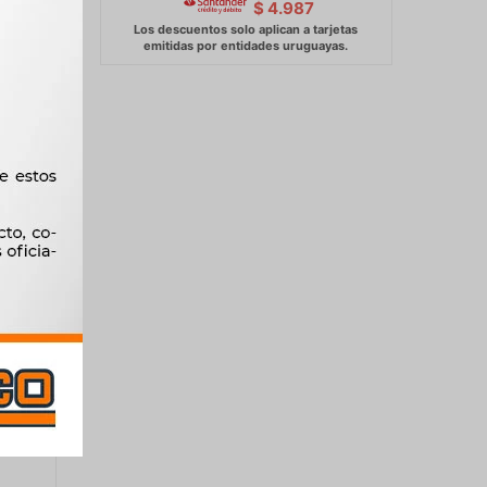
$
4.987
-
TON