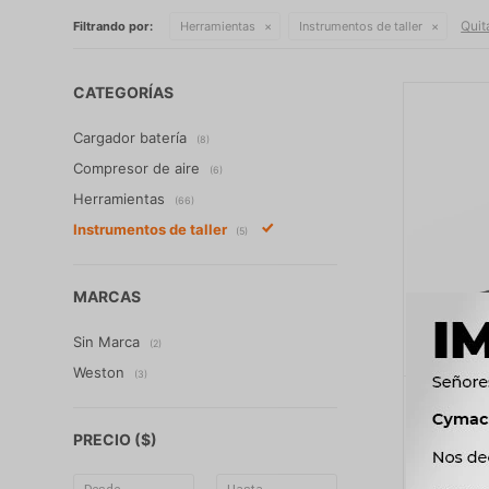
Quita
Filtrando por:
Herramientas
Instrumentos de taller
CATEGORÍAS
Cargador batería
(8)
Compresor de aire
(6)
Herramientas
(66)
Instrumentos de taller
(5)
MARCAS
Sin Marca
(2)
Weston
(3)
INS
DETECT
PRECIO
($)