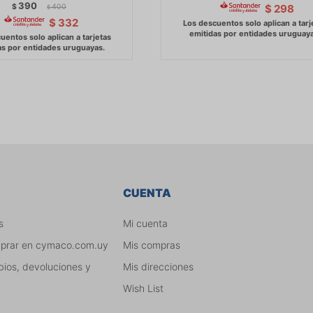
390
$
400
$
298
$
$
332
CUENTA
s
Mi cuenta
mprar en cymaco.com.uy
Mis compras
bios, devoluciones y
Mis direcciones
Wish List