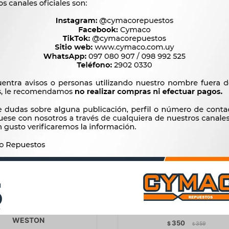
$
1.088
$
1.904
ENTOS TALLER - ESCANER
INSTRUMENTOS TALLER 
ARCA BLUETOOTH OBD2
DENSIMETRO COMUN WES
WESTON
350
$
359
$