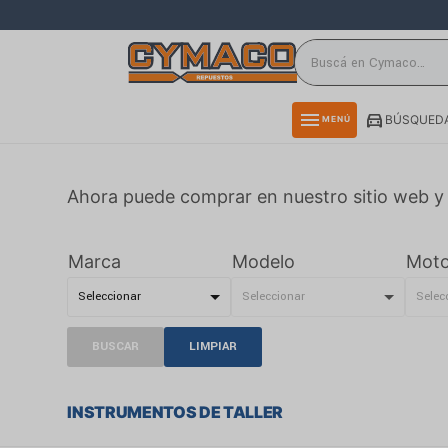
close
directions_car
storefront
menu
BÚSQUEDA
MENÚ
delivery_truck_speed
credit_card
Ahora puede comprar en nuestro sitio web y 
smartphone
rss_feed
Marca
Modelo
Moto
BUSCAR
LIMPIAR
INSTRUMENTOS DE TALLER