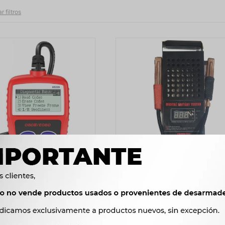
r filtros
TRUMENTOS TALLER -
INSTRUMENTOS TALLER 
OR FALLA AUTOMOVILES
PINCHARRATA PRUEBA BAT
OBD2 -
DIGITAL -
1.280
2.240
$
1.311
$
2.295
$
$