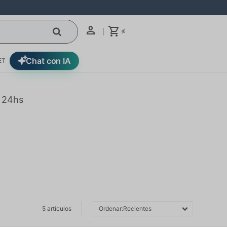
0
$
Chat con IA
ET
n 24hs
5 artículos
Recientes