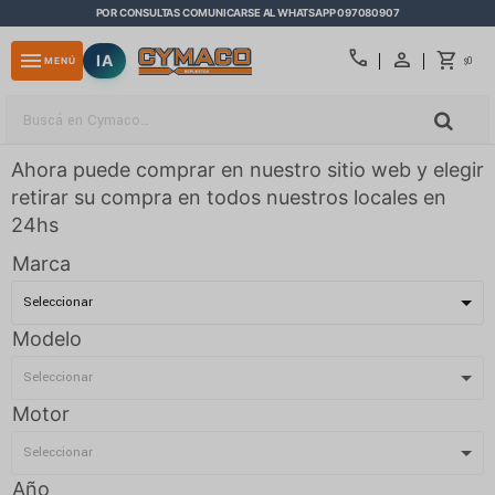
POR CONSULTAS COMUNICARSE AL WHATSAPP 097080907
close
call
menu
IA
0
MENÚ
$
Ahora puede comprar en nuestro sitio web y elegir
retirar su compra en todos nuestros locales en
24hs
Marca
Modelo
Motor
Año