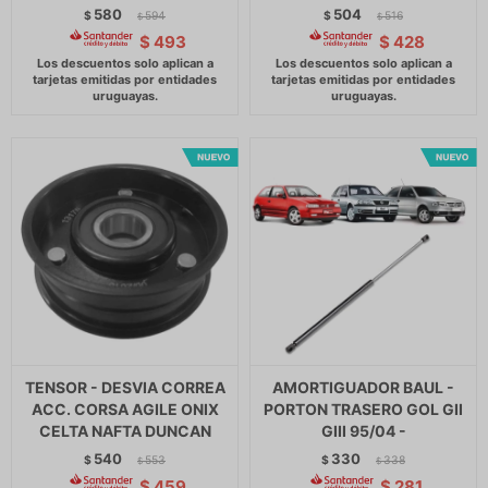
580
504
$
594
$
516
$
$
$
493
$
428
TENSOR - DESVIA CORREA
AMORTIGUADOR BAUL -
ACC. CORSA AGILE ONIX
PORTON TRASERO GOL GII
CELTA NAFTA DUNCAN
GIII 95/04 -
540
330
$
553
$
338
$
$
$
459
$
281