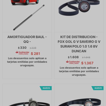
AMORTIGUADOR BAUL -
KIT DE DISTRIBUCION -
QQ -
FOX GOL G V SAVEIRO G V
SURAN POLO 1.0 1.6 8V
330
$
338
$
DUNCAN
$
281
1.608
$
1.648
$
$
1.367