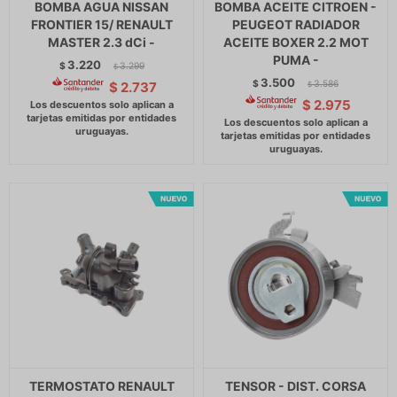
BOMBA AGUA NISSAN
BOMBA ACEITE CITROEN -
FRONTIER 15/ RENAULT
PEUGEOT RADIADOR
MASTER 2.3 dCi -
ACEITE BOXER 2.2 MOT
PUMA -
3.220
$
3.299
$
3.500
$
3.586
$
2.737
$
$
2.975
TERMOSTATO RENAULT
TENSOR - DIST. CORSA