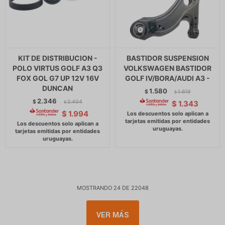
KIT DE DISTRIBUCION -
BASTIDOR SUSPENSION
POLO VIRTUS GOLF A3 Q3
VOLKSWAGEN BASTIDOR
FOX GOL G7 UP 12V 16V
GOLF IV/BORA/AUDI A3 -
DUNCAN
1.580
$
1.619
$
2.346
$
2.404
$
1.343
$
$
1.994
MOSTRANDO
24
DE
22048
VER MÁS