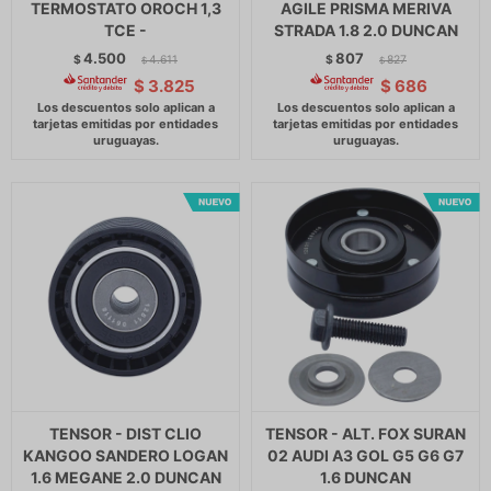
TERMOSTATO OROCH 1,3
AGILE PRISMA MERIVA
TCE -
STRADA 1.8 2.0 DUNCAN
4.500
807
$
4.611
$
827
$
$
$
3.825
$
686
TENSOR - DIST CLIO
TENSOR - ALT. FOX SURAN
KANGOO SANDERO LOGAN
02 AUDI A3 GOL G5 G6 G7
1.6 MEGANE 2.0 DUNCAN
1.6 DUNCAN