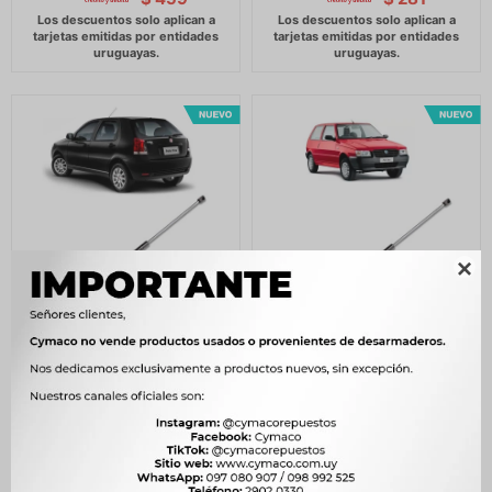

AMORTIGUADOR BAUL -
AMORTIGUADOR BAUL -
PORTON TRAS. PALIO -
PORTON TRAS UNO -
330
330
$
338
$
338
$
$
$
281
$
281