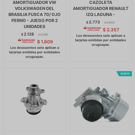
AMORTIGUADOR VW
CAZOLETA
VOLKSWAGEN DEL
AMORTIGUADOR RENAULT
BRASILIA FUSCA 70/ OJO
IZQ LAGUNA -
PERNO - JUEGO POR 2
2.773
$
2.842
$
UNIDADES
$
2.357
2.128
$
2.180
$
$
1.809