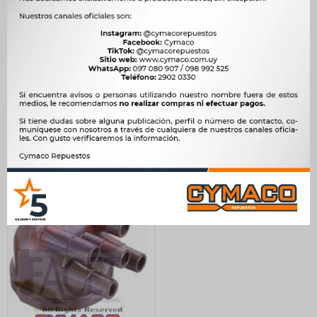
CORREA DISTRIBUCION -
MODULO ENCENDIDO
CITROEN GSA 93 OLTCIT
CITROEN - PEUGEOT
105 DIENTES GATES
BOSCH INDUCTIVO
CITROEN OLCIT
692
$
709
$
=TCH.08012 TRANSPO
$
588
1.517
$
1.554
$
$
1.289