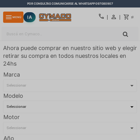
POR CONSULTAS COMUNICARSE AL WHATSAPP 097080907
close
call
menu
IA
0
MENÚ
$
Ahora puede comprar en nuestro sitio web y elegir
retirar su compra en todos nuestros locales en
24hs
Marca
Modelo
Motor
Año