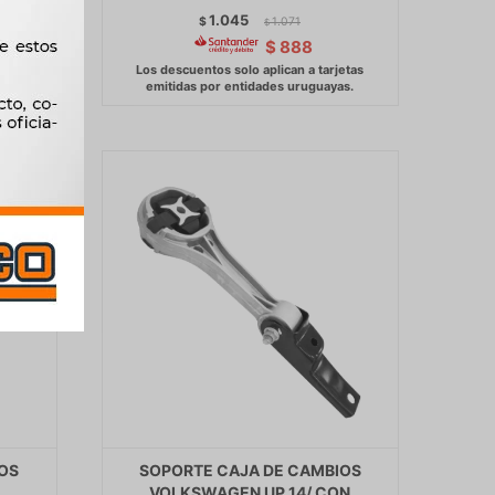
1.045
$
1.071
$
$
888
OS
SOPORTE CAJA DE CAMBIOS
-
VOLKSWAGEN UP 14/ CON