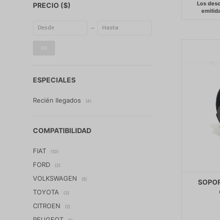
PRECIO
($)
OK
ESPECIALES
Recién llegados
(4)
COMPATIBILIDAD
FIAT
(10)
FORD
(3)
VOLKSWAGEN
(5)
SOPOR
TOYOTA
(3)
CITROEN
(2)
PEUGEOT