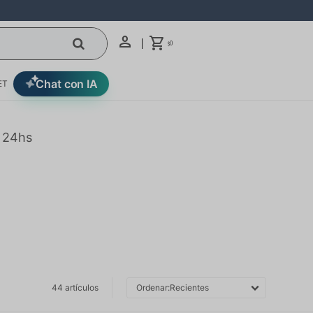
0
$
Chat con IA
ET
n 24hs
44 artículos
Recientes