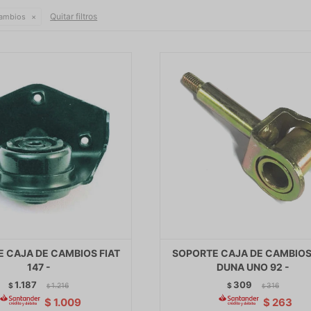
Quitar filtros
cambios
 CAJA DE CAMBIOS FIAT
SOPORTE CAJA DE CAMBIOS
147 -
DUNA UNO 92 -
1.187
309
$
1.216
$
316
$
$
$
1.009
$
263