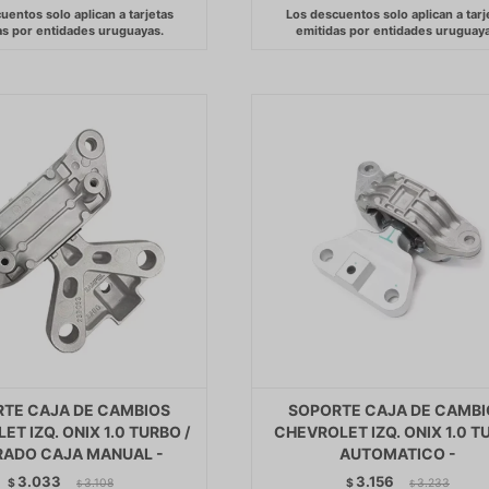
TE CAJA DE CAMBIOS
SOPORTE CAJA DE CAMBI
T IZQ. ONIX 1.0 TURBO /
CHEVROLET IZQ. ONIX 1.0 T
RADO CAJA MANUAL -
AUTOMATICO -
3.033
3.156
$
3.108
$
3.233
$
$