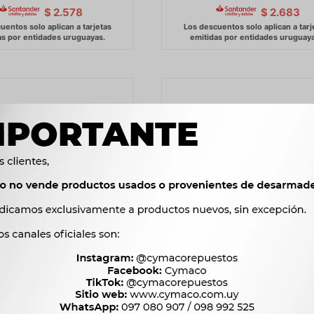
$
2.578
$
2.683
TE CAJA DE CAMBIOS
SOPORTE CAJA DE CAMBIOS 
 - PEUGEOT AMI8 3CV -
SOPORTE CAJA CAMBIOS L
320 ( FUNDICIÑN) -
1.013
$
1.038
$