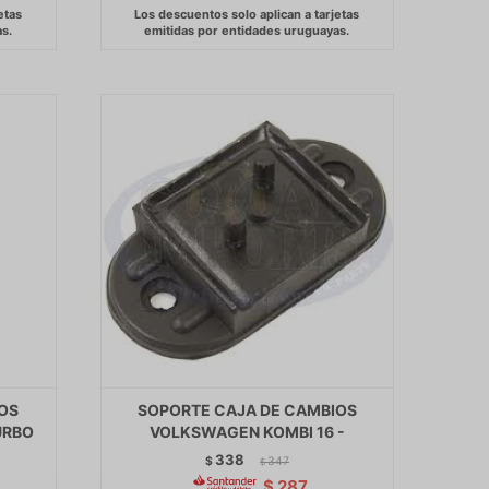
OS
SOPORTE CAJA DE CAMBIOS
URBO
VOLKSWAGEN KOMBI 16 -
338
$
347
$
$
287