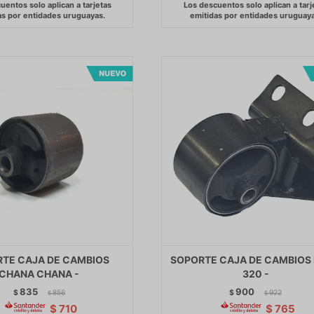
TE CAJA DE CAMBIOS
SOPORTE CAJA DE CAMBIOS 
CHANA CHANA -
320 -
835
900
$
856
$
922
$
$
$
710
$
765