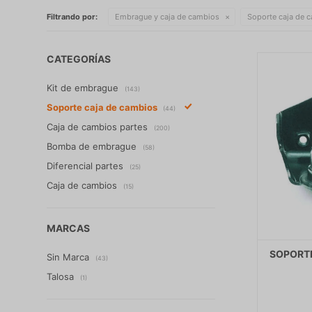
Filtrando por:
Embrague y caja de cambios
Soporte caja de 
CATEGORÍAS
Kit de embrague
(143)
Soporte caja de cambios
(44)
Caja de cambios partes
(200)
Bomba de embrague
(58)
Diferencial partes
(25)
Caja de cambios
(15)
MARCAS
SOPORTE
Sin Marca
(43)
Talosa
(1)