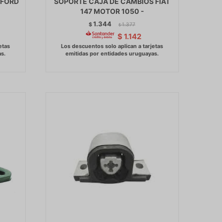
 FORD
SOPORTE CAJA DE CAMBIOS FIAT
147 MOTOR 1050 -
1.344
$
1.377
$
$
1.142