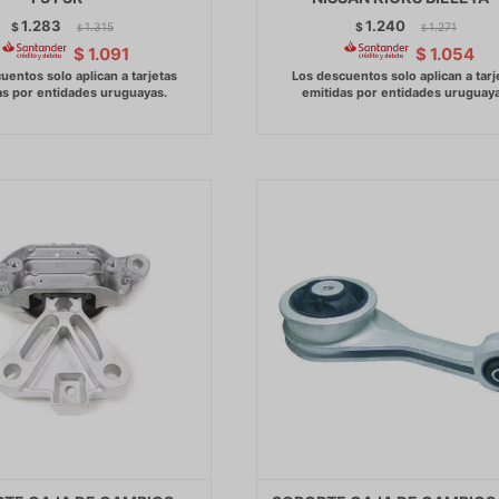
1.283
1.240
$
1.315
$
1.271
$
$
$
1.091
$
1.054