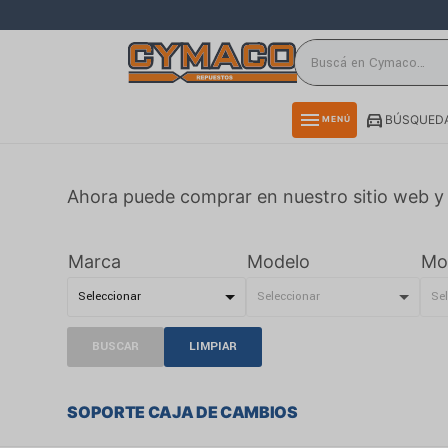
close
directions_car
storefront
menu
BÚSQUEDA
MENÚ
delivery_truck_speed
credit_card
Ahora puede comprar en nuestro sitio web y 
smartphone
rss_feed
Marca
Modelo
Mo
BUSCAR
LIMPIAR
SOPORTE CAJA DE CAMBIOS