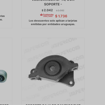
SOPORTE -
2.042
$
2.092
$
$
1.736