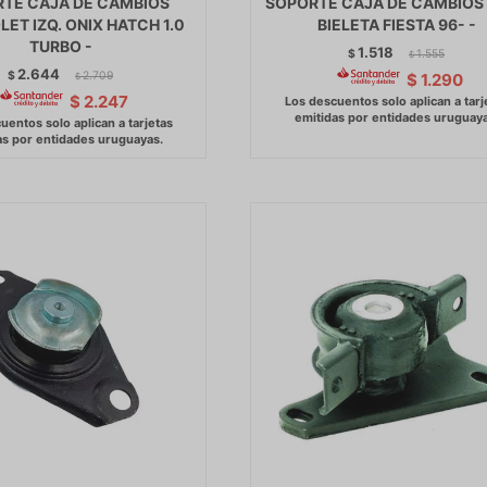
TE CAJA DE CAMBIOS
SOPORTE CAJA DE CAMBIOS
ET IZQ. ONIX HATCH 1.0
BIELETA FIESTA 96- -
TURBO -
1.518
$
1.555
$
2.644
$
2.709
$
1.290
$
$
2.247