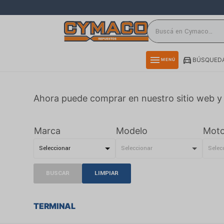
close
directions_car
storefront
menu
BÚSQUEDA
MENÚ
delivery_truck_speed
credit_card
Ahora puede comprar en nuestro sitio web y 
smartphone
rss_feed
Marca
Modelo
Moto
BUSCAR
LIMPIAR
TERMINAL