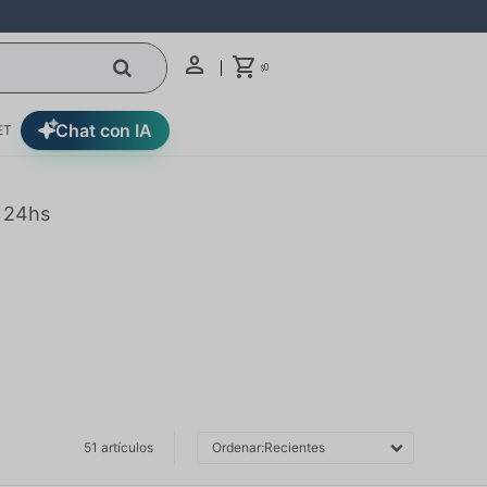
0
$
Chat con IA
ET
n 24hs
51 artículos
Recientes