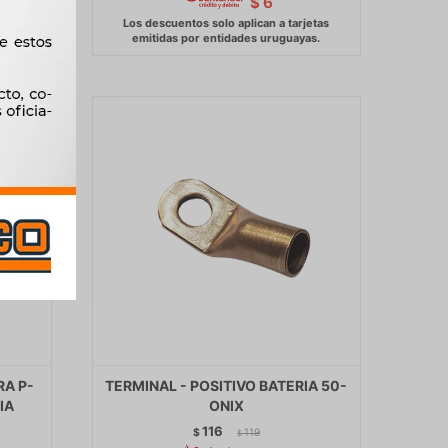
$
6
RA P-
TERMINAL - POSITIVO BATERIA 50-
IA
ONIX
116
$
119
$