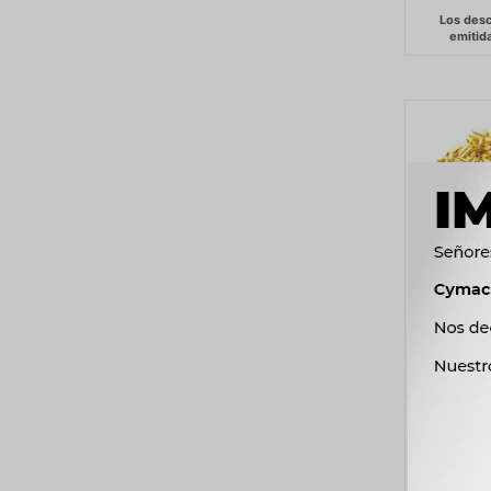
TE
TE