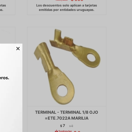

32
TERMINAL - TERMINAL 1/8 OJO
=ETE.7022A MARILIA
7
$
8
$