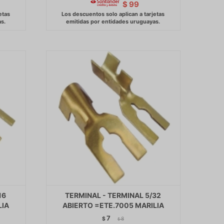
$
99
16
TERMINAL - TERMINAL 5/32
LIA
ABIERTO =ETE.7005 MARILIA
7
$
8
$