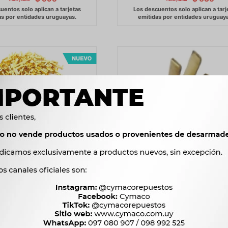
RMINAL COMBO 100
TERMINAL - TERMINAL 3-
RMINALES ET.7033A
MARILIA
349
3
$
358
$
$