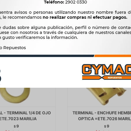
$
297
$
3
L - TERMINAL 1/4 DE OJO
TERMINAL - ENCHUFE HEMB
ETE.7023 MARILIA
OPTICA =ETE.7026 MARIL
9
9
$
$