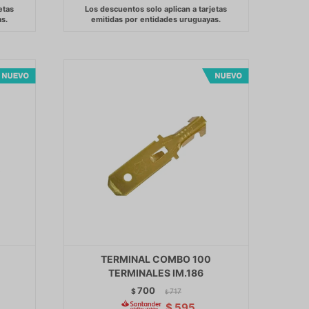
TERMINAL COMBO 100
TERMINALES IM.186
700
$
717
$
$
595