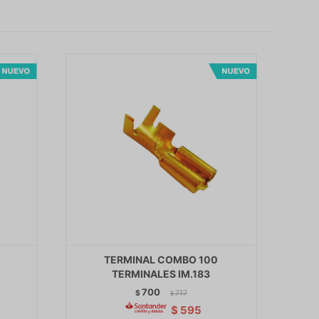
TERMINAL COMBO 100
TERMINALES IM.183
700
$
717
$
$
595