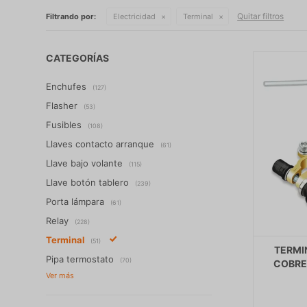
Quitar filtros
Filtrando por:
Electricidad
Terminal
CATEGORÍAS
Enchufes
(127)
Flasher
(53)
Fusibles
(108)
Llaves contacto arranque
(61)
Llave bajo volante
(115)
Llave botón tablero
(239)
Porta lámpara
(61)
Relay
(228)
Terminal
(51)
TERMI
Pipa termostato
(70)
COBRE