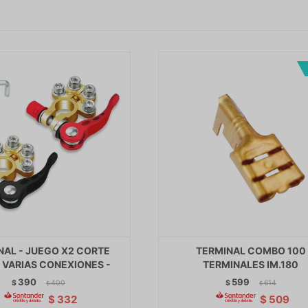
NAL - JUEGO X2 CORTE
TERMINAL COMBO 100
 VARIAS CONEXIONES -
TERMINALES IM.180
390
599
$
400
$
614
$
$
$
332
$
509