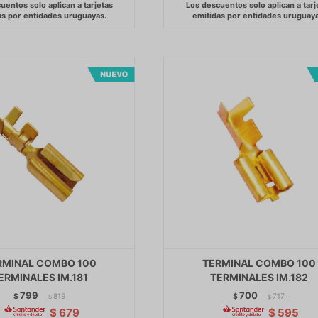
RMINAL COMBO 100
TERMINAL COMBO 100
ERMINALES IM.181
TERMINALES IM.182
799
700
$
819
$
717
$
$
$
679
$
595