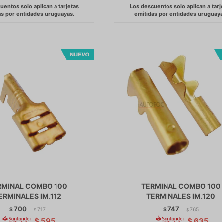
RMINAL COMBO 100
TERMINAL COMBO 100
ERMINALES IM.112
TERMINALES IM.120
700
747
$
717
$
765
$
$
$
595
$
635