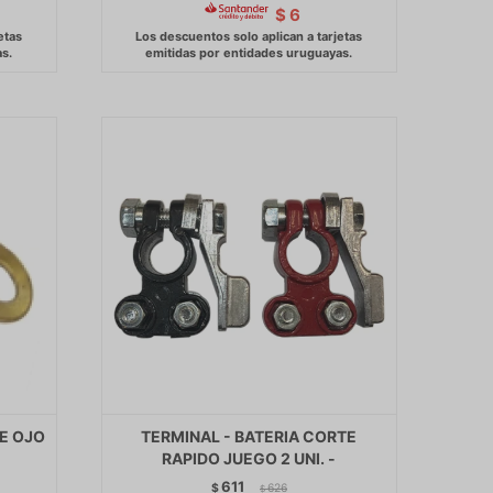
$
6
DE OJO
TERMINAL - BATERIA CORTE
RAPIDO JUEGO 2 UNI. -
611
$
626
$