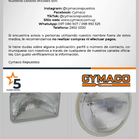
OPTICA - FARO AGRICOLA
OPTICA - 12V 5 3-4 COCHE
CASCO GOMA H3 VIC
JAPON RECTANGULAR
CHINA -
1.466
$
1.502
$
309
$
317
$
1.246
$
$
263