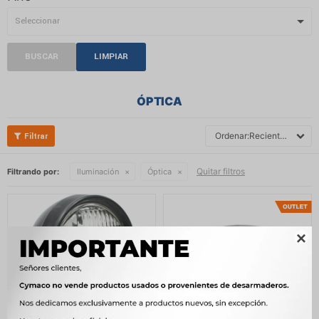
BUSCAR
LIMPIAR
ÓPTICA
Recientes
Quitar filtros
Filtrando por:
Iluminación
Óptica
