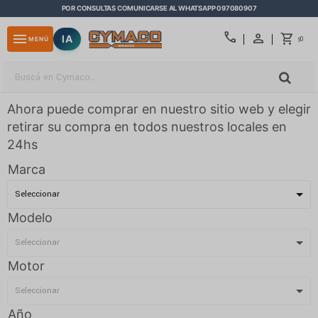
POR CONSULTAS COMUNICARSE AL WHATSAPP 097080907
close
call
menu
IA
0
MENÚ
$
Ahora puede comprar en nuestro sitio web y elegir
retirar su compra en todos nuestros locales en
24hs
Marca
Modelo
Motor
Año