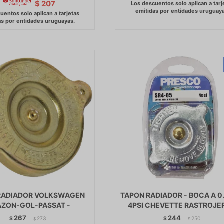
$
207
RADIADOR VOLKSWAGEN
TAPON RADIADOR - BOCA A 0
ZON-GOL-PASSAT -
4PSI CHEVETTE RASTROJE
267
244
$
273
$
250
$
$