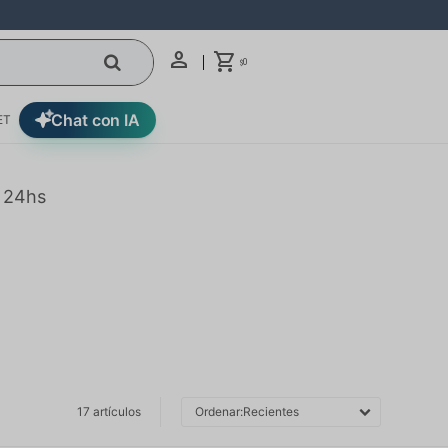
0
$
Chat con IA
ET
n 24hs
17 artículos
Recientes