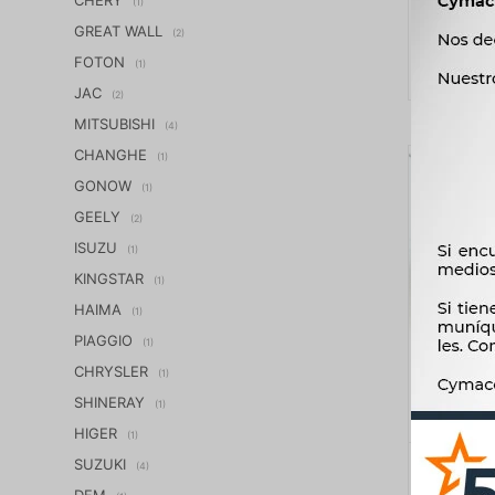
(1)
GREAT WALL
(2)
FOTON
(1)
JAC
(2)
MITSUBISHI
(4)
CHANGHE
(1)
GONOW
(1)
GEELY
(2)
ISUZU
(1)
KINGSTAR
(1)
HAIMA
(1)
PIAGGIO
(1)
CHRYSLER
(1)
SHINERAY
(1)
HIGER
(1)
SUZUKI
TAPON RA
(4)
DFM