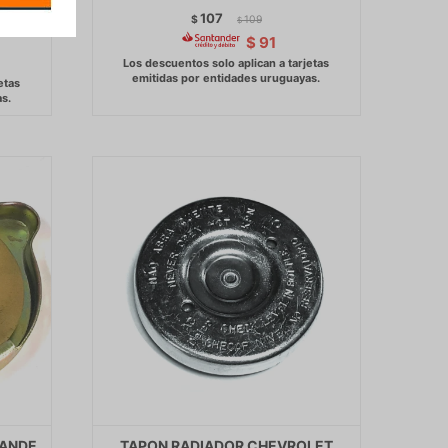
R -
107
$
109
$
$
91
RANDE
TAPON RADIADOR CHEVROLET