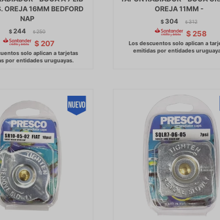
S. OREJA 16MM BEDFORD
OREJA 11MM -
NAP
304
$
312
$
244
$
250
$
258
$
$
207