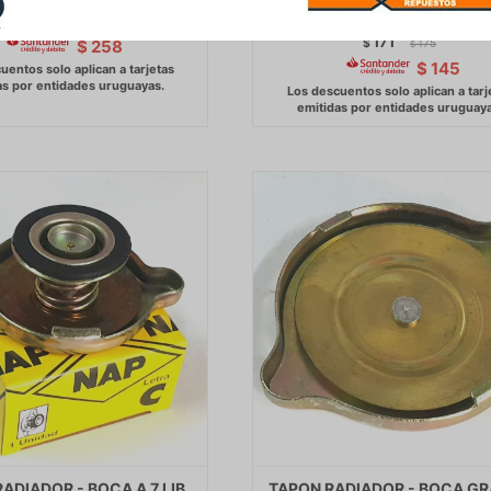
SANDERO II DUSTER 1.4BA
304
$
312
$
171
$
175
$
258
$
$
145
ADIADOR - BOCA A 7 LIB
TAPON RADIADOR - BOCA G