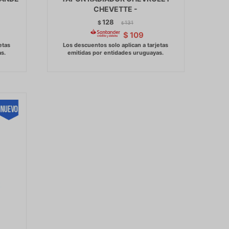
CHEVETTE -
128
$
131
$
$
109