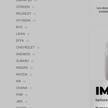
(4)
CITROEN
(1)
PEUGEOT
(1)
HYUNDAI
(4)
BYD
(2)
LIFAN
(1)
EFFA
(3)
CHEVROLET
(3)
DAEWOO
(4)
SUBARU
(3)
NISSAN
(3)
MAZDA
(2)
KIA
(2)
CHANA
(1)
FAW
TAPON R
(2)
JMC
(1)
CHERY