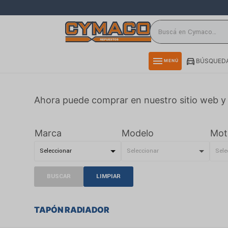
close
directions_car
storefront
menu
BÚSQUEDA
MENÚ
delivery_truck_speed
credit_card
Ahora puede comprar en nuestro sitio web y 
smartphone
rss_feed
Marca
Modelo
Mot
BUSCAR
LIMPIAR
TAPÓN RADIADOR