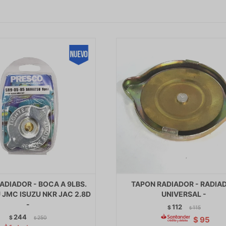
ADIADOR - BOCA A 9LBS.
TAPON RADIADOR - RADIA
 JMC ISUZU NKR JAC 2.8D
UNIVERSAL -
-
112
$
115
$
244
$
250
$
95
$