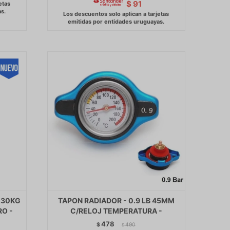
$
91
.30KG
TAPON RADIADOR - 0.9 LB 45MM
RO -
C/RELOJ TEMPERATURA -
478
$
490
$