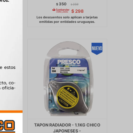
350
$
359
$
$
298
N -
TAPON RADIADOR - 1.1KG CHICO
7 307
JAPONESES -