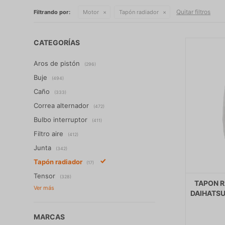
Quitar filtros
Filtrando por:
Motor
Tapón radiador
CATEGORÍAS
Aros de pistón
(296)
Buje
(494)
Caño
(333)
Correa alternador
(472)
Bulbo interruptor
(411)
Filtro aire
(412)
Junta
(342)
Tapón radiador
(17)
Tensor
(328)
TAPON R
DAIHATSU
MARCAS