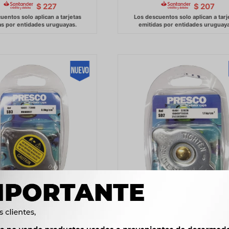
$
227
$
207
ADIADOR - 0.9KG CHICO
TAPON RADIADOR - 1.1KG JA
JAPONESES -
ALTO 800 GEELY LC CK REN
KWID -
169
$
173
$