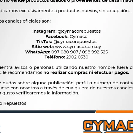
107
$
109
$
144
$
$
91
DIADOR - BOCA A 13LBS.
TAPON RADIADOR CITROE
UNIVERSAL -
PEUGEOT PICASSO C3 C4 20