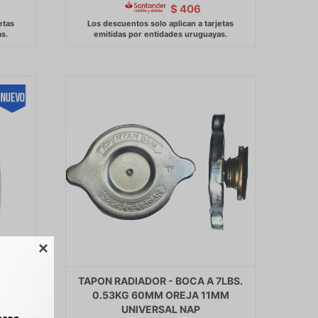
$
406

PONES
TAPON RADIADOR - BOCA A 7LBS.
AULT
0.53KG 60MM OREJA 11MM
UNIVERSAL NAP