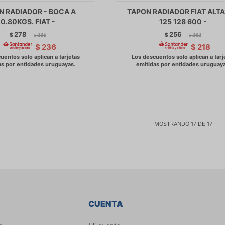
N RADIADOR - BOCA A
TAPON RADIADOR FIAT ALTA
0.80KGS. FIAT -
125 128 600 -
278
256
$
285
$
262
$
$
$
236
$
218
MOSTRANDO
17
DE
17
CUENTA