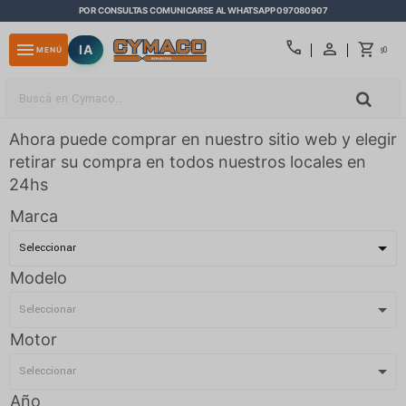
POR CONSULTAS COMUNICARSE AL WHATSAPP 097080907
close
call
menu
IA
0
MENÚ
$
Ahora puede comprar en nuestro sitio web y elegir
retirar su compra en todos nuestros locales en
24hs
Marca
Modelo
Motor
Año