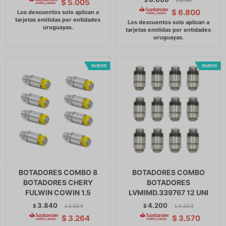
$
8.197
$
5.005
$
$
6.800
BOTADORES COMBO 8
BOTADORES COMBO
BOTADORES CHERY
BOTADORES
FULWIN COWIN 1.5
LVMIMD.339767 12 UNI
3.840
4.200
$
3.934
$
4.303
$
$
$
3.264
$
3.570