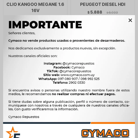
CLIO KANGOO MEGANE 1.6
PEUGEOT DIESEL HDI
16V
5.888
$
6.033
$
4.800
$
4.918
$
5.005
$

$
4.080
BOTADORES COMBO 8
BOTADORES COMBO 8
BOTADORES FORD ZETEC
BOTADORES FORD ESCORT
1.8
1.8 DIESEL