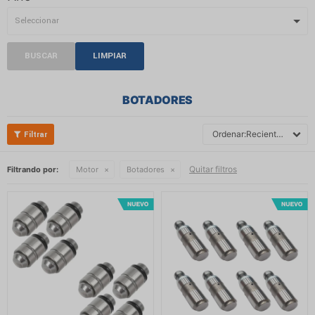
BUSCAR
LIMPIAR
BOTADORES
Recientes
Quitar filtros
Filtrando por:
Motor
Botadores