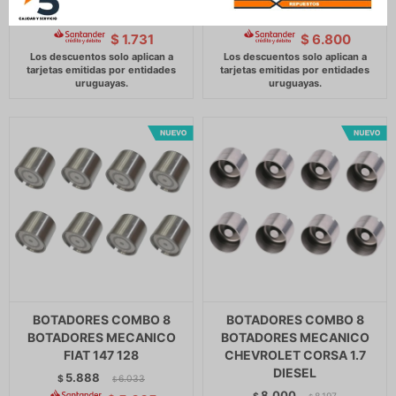
2.037
8.000
$
2.087
$
8.197
$
$
$
1.731
$
6.800
BOTADORES COMBO 8
BOTADORES COMBO 8
BOTADORES MECANICO
BOTADORES MECANICO
FIAT 147 128
CHEVROLET CORSA 1.7
DIESEL
5.888
$
6.033
$
8.000