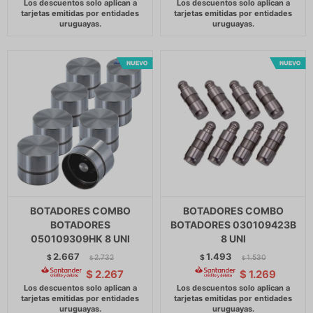
BOTADORES COMBO
BOTADORES COMBO
BOTADORES
BOTADORES 030109423B
050109309HK 8 UNI
8 UNI
2.667
1.493
$
2.732
$
1.530
$
$
$
2.267
$
1.269