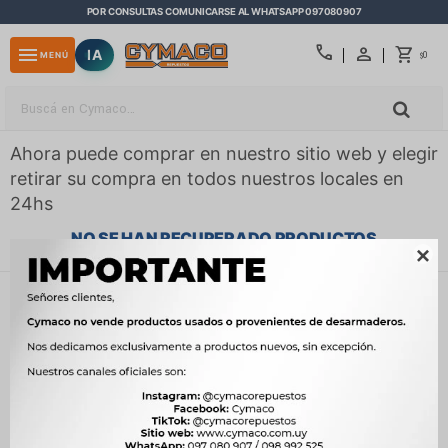
POR CONSULTAS COMUNICARSE AL WHATSAPP 097080907
close
call
menu
IA
0
MENÚ
$
Ahora puede comprar en nuestro sitio web y elegir
retirar su compra en todos nuestros locales en
24hs
NO SE HAN RECUPERADO PRODUCTOS

¡Lo sentimos! No hay productos en esta sección.
Inténtalo nuevamente con otros criterios de filtrado o busca en
otras secciones de nuestro catálogo.
Filtrando por:
Compatibilidad:
ZOTYE