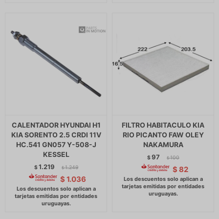
CALENTADOR HYUNDAI H1
FILTRO HABITACULO KIA
KIA SORENTO 2.5 CRDI 11V
RIO PICANTO FAW OLEY
HC.541 GN057 Y-508-J
NAKAMURA
KESSEL
97
$
100
$
1.219
$
1.249
$
82
$
$
1.036