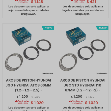
$
1.148
$
421
AROS DE PISTON HYUNDAI
AROS DE PISTON HYUNDAI
JGO HYUNDAI ATOS 66MM
JGO STD HYUNDAI I10
(1.2--1.2--2.5) -
67MM (1.2--1.2--2) -
1.200
1.200
$
1.230
$
1.230
$
$
$
1.020
$
1.020