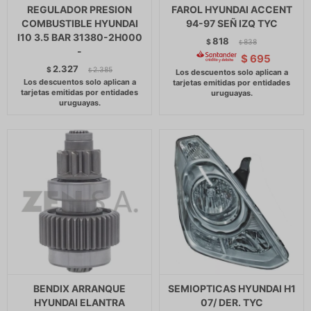
REGULADOR PRESION
FAROL HYUNDAI ACCENT
COMBUSTIBLE HYUNDAI
94-97 SEÑ IZQ TYC
I10 3.5 BAR 31380-2H000
818
$
838
$
-
$
695
2.327
$
2.385
$
BENDIX ARRANQUE
SEMIOPTICAS HYUNDAI H1
HYUNDAI ELANTRA
07/ DER. TYC