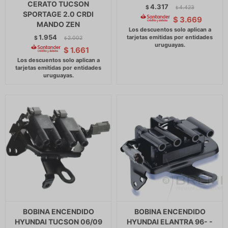
CERATO TUCSON
4.317
$
4.423
$
SPORTAGE 2.0 CRDI
$
3.669
MANDO ZEN
1.954
$
2.002
$
$
1.661
BOBINA ENCENDIDO
BOBINA ENCENDIDO
HYUNDAI TUCSON 06/09
HYUNDAI ELANTRA 96- -