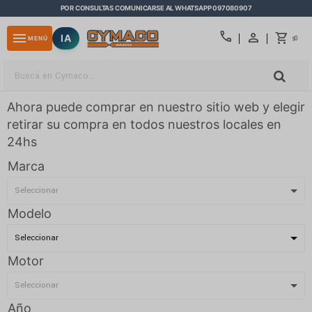
POR CONSULTAS COMUNICARSE AL WHATSAPP 097080907
close
call
menu
IA
0
MENÚ
$
Ahora puede comprar en nuestro sitio web y elegir
retirar su compra en todos nuestros locales en
24hs
Marca
Modelo
Motor
Año