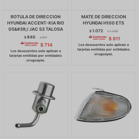
ROTULA DE DIRECCION
MATE DE DIRECCION
HYUNDAI ACCENT-KIA RIO
HYUNDAI H100 ETS
05&#39;/ JAC S3 TALOSA
1.072
$
1.099
$
840
$
861
$
911
$
$
714