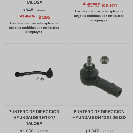
TALOSA
$
6.611
345
$
353
$
$
293
PUNTERO DE DIRECCION
PUNTERO DE DIRECCION
HYUNDAI DER H1 07/
HYUNDAI EON 12X1,25 IZQ
TALOSA
-
1.050
1.347
$
1.076
$
1.381
$
$