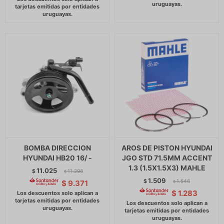
BOMBA DIRECCION
AROS DE PISTON HYUNDAI
HYUNDAI HB20 16/ -
JGO STD 71.5MM ACCENT
1.3 (1.5X1.5X3) MAHLE
11.025
$
11.296
$
1.509
$
1.546
$
9.371
$
$
1.283