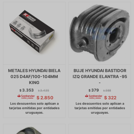
METALES HYUNDAI BIELA
BUJE HYUNDAI BASTIDOR
025 D4AF/100-104MM
IZQ GRANDE ELANTRA -95
KING
-
3.353
379
$
3.435
$
388
$
$
$
2.850
$
322