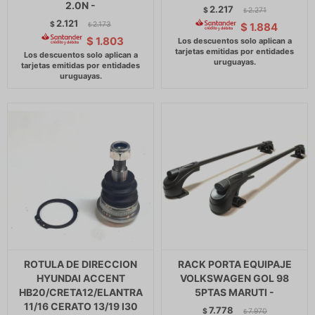
2.0N -
2.217
$
2.271
$
2.121
$
2.173
$
1.884
$
$
1.803
ROTULA DE DIRECCION
RACK PORTA EQUIPAJE
HYUNDAI ACCENT
VOLKSWAGEN GOL 98
HB20/CRETA12/ELANTRA
5PTAS MARUTI -
11/16 CERATO 13/19 I30
7.778
$
7.970
$