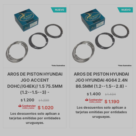
AROS DE PISTON HYUNDAI
AROS DE PISTON HYUNDAI
JGO ACCENT
JGO HYUNDAI 4G64 2.4N
DOHC//G4EK// 1.5 75.5MM
86.5MM (1.2--1.5--2.8) -
(1.2--1.5--3) -
1.400
$
1.434
$
1.200
$
1.230
$
1.190
$
$
1.020