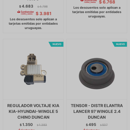
$
6.768
4.683
$
4.798
$
$
3.981
REGULADOR VOLTAJE KIA
TENSOR - DISTR ELANTRA
KIA-HYUNDAI-WINGLE 5
LANCER 97 WINGLE 2.4
CHINO DUNCAN
DUNCAN
1.350
495
$
1.383
$
507
$
$