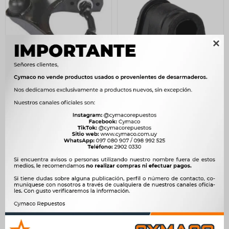

BASTIDOR SUSPENSION
BUJE HYUNDAI BARRA
MITSUBISHI SUP IZQ H100
ESTAB. CENTRAL ATOS -
MITSUBISHI L300 -
122
$
126
$
4.000
$
4.098
$
104
$
$
3.400