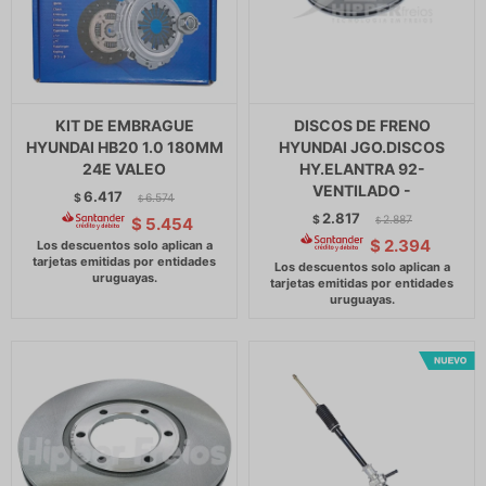
KIT DE EMBRAGUE
DISCOS DE FRENO
HYUNDAI HB20 1.0 180MM
HYUNDAI JGO.DISCOS
24E VALEO
HY.ELANTRA 92-
VENTILADO -
6.417
$
6.574
$
2.817
$
2.887
$
5.454
$
$
2.394