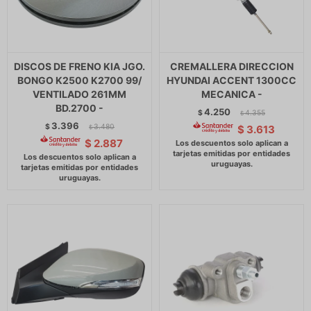
DISCOS DE FRENO KIA JGO.
CREMALLERA DIRECCION
BONGO K2500 K2700 99/
HYUNDAI ACCENT 1300CC
VENTILADO 261MM
MECANICA -
BD.2700 -
4.250
$
4.355
$
3.396
$
3.480
$
3.613
$
$
2.887