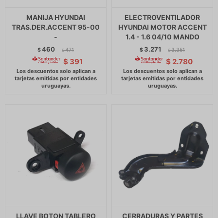
MANIJA HYUNDAI
ELECTROVENTILADOR
TRAS.DER.ACCENT 95-00
HYUNDAI MOTOR ACCENT
-
1.4 - 1.6 04/10 MANDO
460
3.271
$
471
$
3.351
$
$
$
391
$
2.780
LLAVE BOTON TABLERO
CERRADURAS Y PARTES