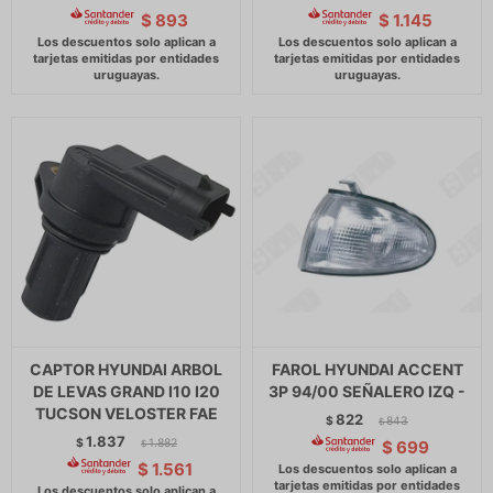
$
893
$
1.145
CAPTOR HYUNDAI ARBOL
FAROL HYUNDAI ACCENT
DE LEVAS GRAND I10 I20
3P 94/00 SEÑALERO IZQ -
TUCSON VELOSTER FAE
822
$
843
$
1.837
$
1.882
$
699
$
$
1.561