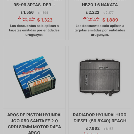
95-99 3PTAS. DER. -
HB20 1.6 NAKATA
1.556
2.222
$
1.594
$
2.277
$
$
$
1.323
$
1.889
AROS DE PISTON HYUNDAI
RADIADOR HYUNDAI H100
JGO 050 SANTA FE 2.0
DIESEL (59.8X40) REACH
CRDI 83MM MOTOR D4EA
7.962
$
8.158
$
ARCO