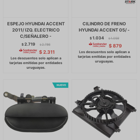
ESPEJO HYUNDAI ACCENT
CILINDRO DE FRENO
2011/ IZQ. ELECTRICO
HYUNDAI ACCENT 05/ -
C/SEÑALERO -
1.034
$
1.059
$
2.719
$
2.786
$
879
$
$
2.311