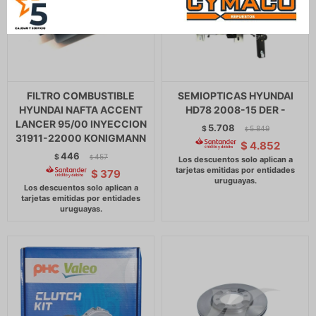
FILTRO COMBUSTIBLE
SEMIOPTICAS HYUNDAI
HYUNDAI NAFTA ACCENT
HD78 2008-15 DER -
LANCER 95/00 INYECCION
5.708
$
5.849
$
31911-22000 KONIGMANN
$
4.852
446
$
457
$
$
379