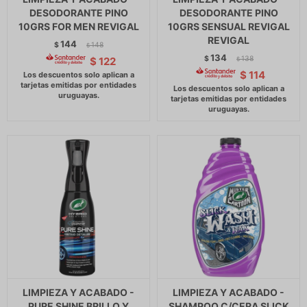
DESODORANTE PINO
DESODORANTE PINO
10GRS FOR MEN REVIGAL
10GRS SENSUAL REVIGAL
REVIGAL
144
$
148
$
134
$
138
$
122
$
$
114
LIMPIEZA Y ACABADO -
LIMPIEZA Y ACABADO -
PURE SHINE BRILLO Y
SHAMPOO C/CERA SLICK