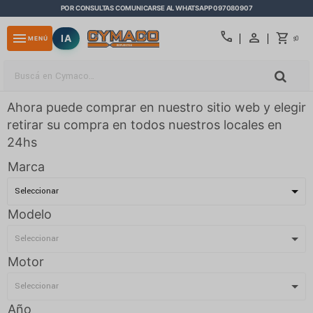
POR CONSULTAS COMUNICARSE AL WHATSAPP 097080907
close
call
menu
IA
0
MENÚ
$
Ahora puede comprar en nuestro sitio web y elegir
retirar su compra en todos nuestros locales en
24hs
Marca
Modelo
Motor
Año