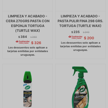
LIMPIEZA Y ACABADO -
LIMPIEZA Y ACABADO -
CERA 270GRS PASTA CON
PASTA PULIR FINA 298 GRS.
ESPONJA TORTUGA
TORTUGA (TURTLE WAX)
(TURTLE WAX)
235
$
240
$
384
$
393
$
200
$
$
326