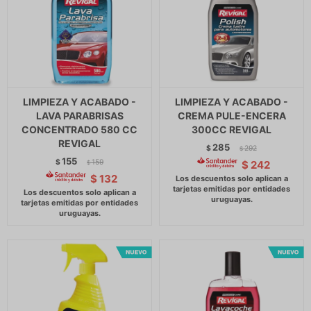
LIMPIEZA Y ACABADO -
LIMPIEZA Y ACABADO -
LAVA PARABRISAS
CREMA PULE-ENCERA
CONCENTRADO 580 CC
300CC REVIGAL
REVIGAL
285
$
292
$
155
$
159
$
242
$
$
132