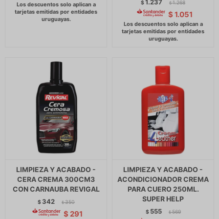
1.237
$
1.268
$
$
1.051
LIMPIEZA Y ACABADO -
LIMPIEZA Y ACABADO -
CERA CREMA 300CM3
ACONDICIONADOR CREMA
CON CARNAUBA REVIGAL
PARA CUERO 250ML.
SUPER HELP
342
$
350
$
555
$
569
$
291
$