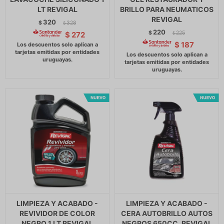
LT REVIGAL
BRILLO PARA NEUMATICOS
REVIGAL
320
$
328
$
220
$
225
$
272
$
$
187
LIMPIEZA Y ACABADO -
LIMPIEZA Y ACABADO -
REVIVIDOR DE COLOR
CERA AUTOBRILLO AUTOS
NEGRO 1 LT REVIGAL
NEGROS 650CC. REVIGAL