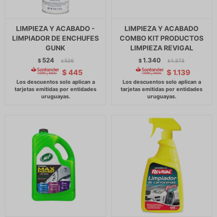
LIMPIEZA Y ACABADO -
LIMPIEZA Y ACABADO
LIMPIADOR DE ENCHUFES
COMBO KIT PRODUCTOS
GUNK
LIMPIEZA REVIGAL
524
1.340
$
536
$
1.373
$
$
$
445
$
1.139