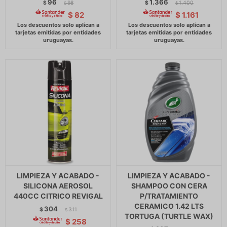
96
1.366
$
98
$
1.400
$
$
$
82
$
1.161
LIMPIEZA Y ACABADO -
LIMPIEZA Y ACABADO -
SILICONA AEROSOL
SHAMPOO CON CERA
440CC CITRICO REVIGAL
P/TRATAMIENTO
CERAMICO 1.42 LTS
304
$
311
$
TORTUGA (TURTLE WAX)
$
258