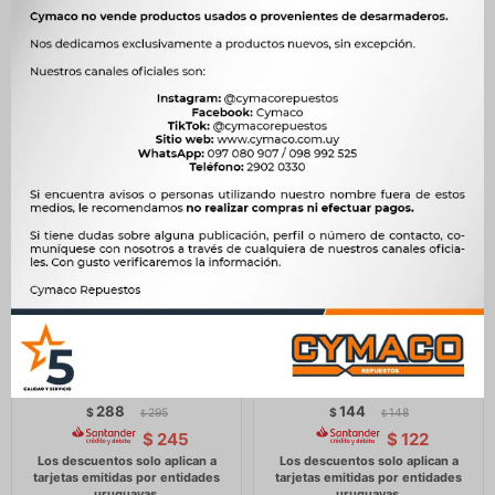
LIMPIEZA Y ACABADO -
LIMPIEZA Y ACABADO -
ELIMINADOR DE OLORES
DESODORANTE PINO
ODOR-X SPRAY 59ML
10GRS VAINILLA REVIGAL
TORTUGA (TURTLE WAX)
REVIGAL
288
144
$
295
$
148
$
$
$
245
$
122