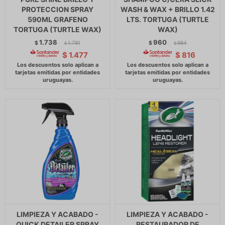
PROTECCION SPRAY
WASH & WAX + BRILLO 1.42
590ML GRAFENO
LTS. TORTUGA (TURTLE
TORTUGA (TURTLE WAX)
WAX)
1.738
960
$
1.781
$
984
$
$
$
1.477
$
816
LIMPIEZA Y ACABADO -
LIMPIEZA Y ACABADO -
QUICK DETAILER SPRAY
RESTAURADOR DE