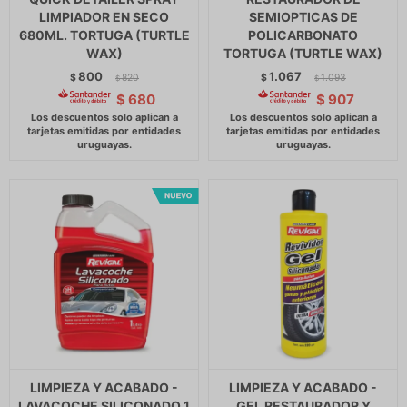
LIMPIADOR EN SECO
SEMIOPTICAS DE
680ML. TORTUGA (TURTLE
POLICARBONATO
WAX)
TORTUGA (TURTLE WAX)
800
1.067
$
820
$
1.093
$
$
$
680
$
907
LIMPIEZA Y ACABADO -
LIMPIEZA Y ACABADO -
LAVACOCHE SILICONADO 1
GEL RESTAURADOR Y