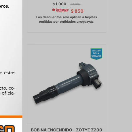
-
1.000
$
1.025
$
$
850
OTA
BOBINA ENCENDIDO - ZOTYE Z200