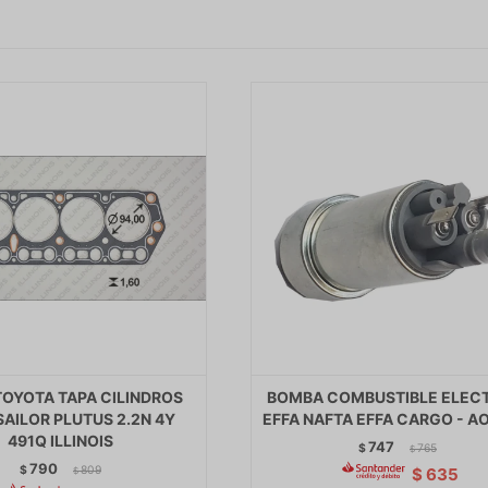
TOYOTA TAPA CILINDROS
BOMBA COMBUSTIBLE ELEC
SAILOR PLUTUS 2.2N 4Y
EFFA NAFTA EFFA CARGO - A
491Q ILLINOIS
747
$
765
$
790
$
809
$
635
$