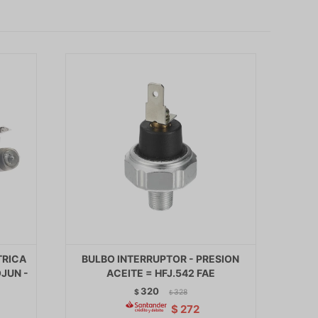
TRICA
BULBO INTERRUPTOR - PRESION
OJUN -
ACEITE = HFJ.542 FAE
320
$
328
$
$
272