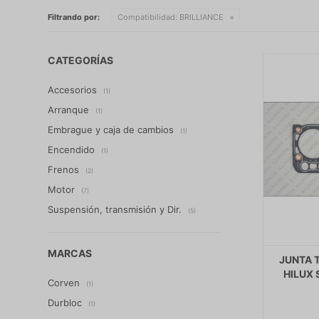
Filtrando por:
Compatibilidad:
BRILLIANCE
CATEGORÍAS
Accesorios
(1)
Arranque
(1)
Embrague y caja de cambios
(1)
Encendido
(1)
Frenos
(2)
Motor
(7)
Suspensión, transmisión y Dir.
(5)
MARCAS
JUNTA 
HILUX 
Corven
(1)
Durbloc
(1)