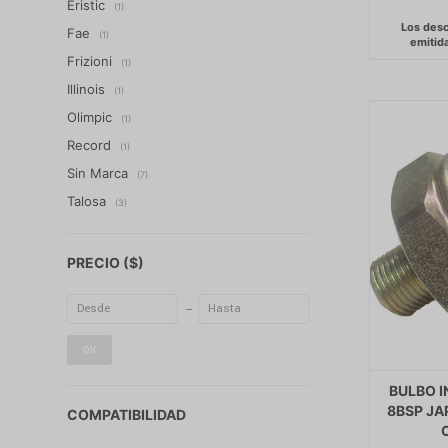
Eristic
(1)
Fae
(1)
Frizioni
(1)
Illinois
(1)
Olimpic
(1)
Record
(1)
Sin Marca
(7)
Talosa
(3)
PRECIO
($)
OK
BULBO I
8BSP JA
COMPATIBILIDAD