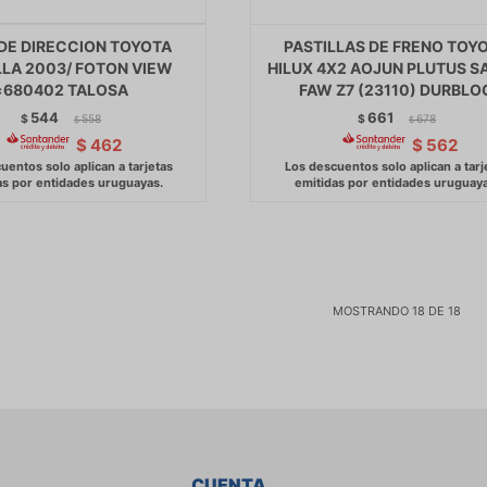
DE DIRECCION TOYOTA
PASTILLAS DE FRENO TOY
LA 2003/ FOTON VIEW
HILUX 4X2 AOJUN PLUTUS S
=680402 TALOSA
FAW Z7 (23110) DURBLO
544
661
$
558
$
678
$
$
$
462
$
562
MOSTRANDO
18
DE
18
CUENTA