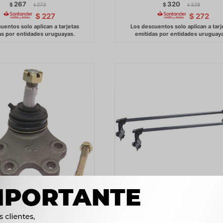
267
320
$
273
$
328
$
$
$
227
$
272
 DE DIRECCION TOYOTA
RACK PORTA EQUIPAJE - L
HIACE 89-95 KINGSTAR
TOPIC TOWNER HIJET DA