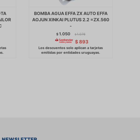
OTA
BOMBA AGUA EFFA ZX AUTO EFFA
AILOR
AOJUN XINKAI PLUTUS 2.2 =ZX.560
C
-
1.050
$
1.076
$
$
893
NEWSLETTER