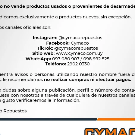
TALOSA
TRAFIC VANETTE KOMBI 
2.111
3.333
$
2.163
$
3.415
$
$
$
1.794
$
2.833
REAT WALL JGO. SAILOR-
PASTILLAS DE FRENO TOY