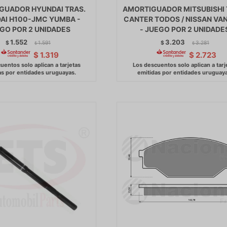
GUADOR HYUNDAI TRAS.
AMORTIGUADOR MITSUBISHI 
AI H100-JMC YUMBA -
CANTER TODOS / NISSAN VA
GO POR 2 UNIDADES
- JUEGO POR 2 UNIDADE
1.552
3.203
$
1.591
$
3.281
$
$
$
1.319
$
2.723