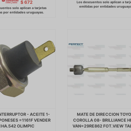
$
672
NTERRUPTOR - ACEITE 1-
MATE DE DIRECCION TOY
PONESES =1161F VENDER
COROLLA 08- BRILLIANCE H
CHA.542 OLIMPIC
VAN=29RE862 FOT.VIEW TA