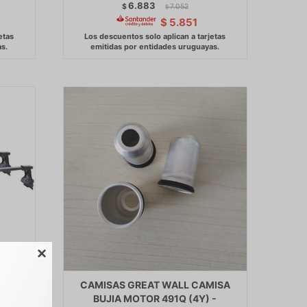
6.883
$
7.052
$
$
5.851

300
CAMISAS GREAT WALL CAMISA
MAS
BUJIA MOTOR 491Q (4Y) -