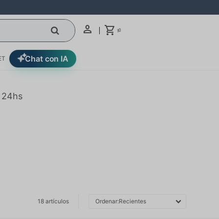
0
$
Chat con IA
ET
n 24hs
18 artículos
Recientes