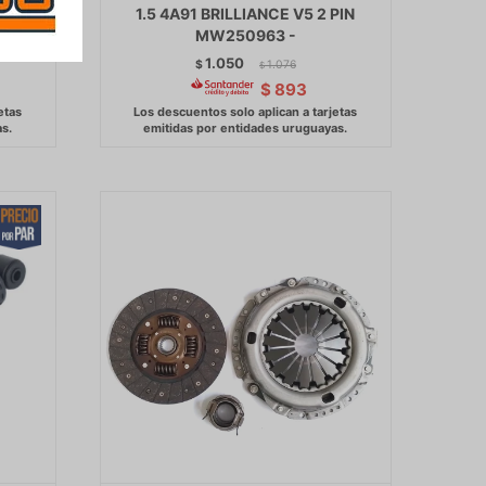
LUTUS
1.5 4A91 BRILLIANCE V5 2 PIN
MW250963 -
1.050
$
1.076
$
$
893