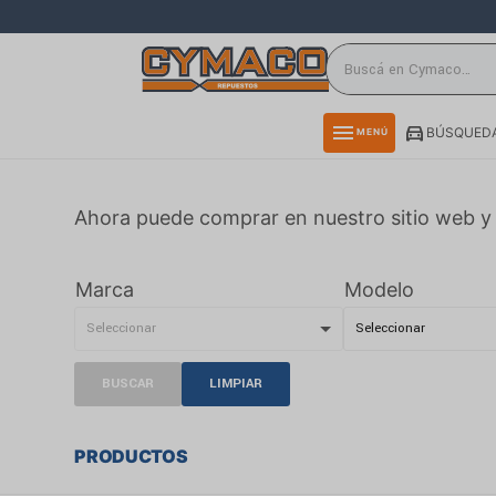
close
directions_car
storefront
menu
BÚSQUEDA
MENÚ
delivery_truck_speed
credit_card
Ahora puede comprar en nuestro sitio web y 
smartphone
rss_feed
Marca
Modelo
BUSCAR
LIMPIAR
PRODUCTOS