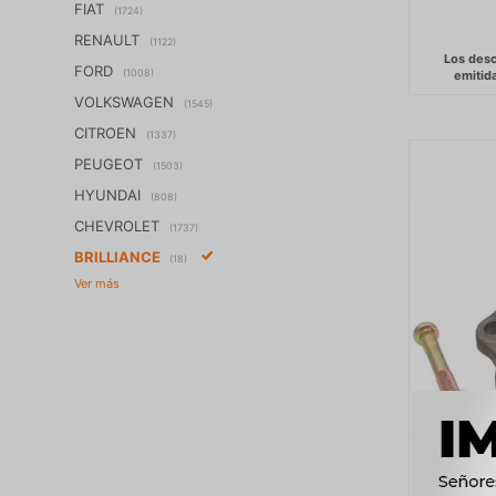
FIAT
(1724)
RENAULT
(1122)
FORD
(1008)
VOLKSWAGEN
(1545)
CITROEN
(1337)
PEUGEOT
(1503)
HYUNDAI
(808)
CHEVROLET
(1737)
BRILLIANCE
(18)
ROTULA
SUP. 