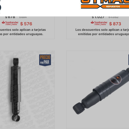
PLUTUS 2.2 MOTOR 4Y
HILUX 4X2 WINGLE SAILOR P
ERISTIC
DEER FAW Z7 LION -
678
1.027
$
694
$
1.052
$
$
$
576
$
873