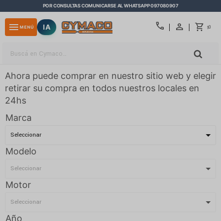
POR CONSULTAS COMUNICARSE AL WHATSAPP 097080907
close
call
menu
IA
0
MENÚ
$
Ahora puede comprar en nuestro sitio web y elegir
retirar su compra en todos nuestros locales en
24hs
Marca
Modelo
Motor
Año