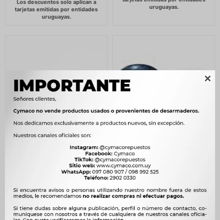

SEGUROS - ARRANQUE
SEGUROS - COLLAR
11MM -
ARRANQUE 12MM -
150
150
$
154
$
154
$
$
$
128
$
128