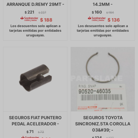
ARRANQUE D.REMY 29MT -
14.2MM -
221
160
$
227
$
164
$
$
$
188
$
136
SEGUROS FIAT PUNTERO
SEGUROS TOYOTA
PEDAL ACELERADOR -
SINCRONIZ.5TA COROLLA
03&#39; -
71
$
73
$
124