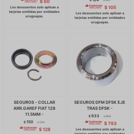
$
127
$
60
$
$
105
SEGUROS - COLLAR
SEGUROS DFM DFSK EJE
ARR.GAREF FIAT 128
TRAS DFSK -
11.5MM -
933
$
956
$
150
$
154
$
793
$
$
128