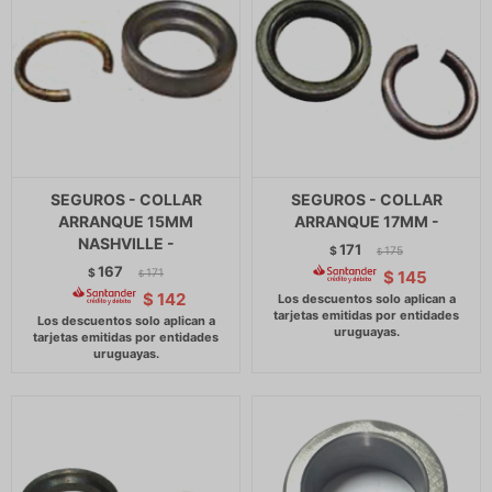
SEGUROS - COLLAR
SEGUROS - COLLAR
ARRANQUE 15MM
ARRANQUE 17MM -
NASHVILLE -
171
$
175
$
167
$
171
$
145
$
$
142