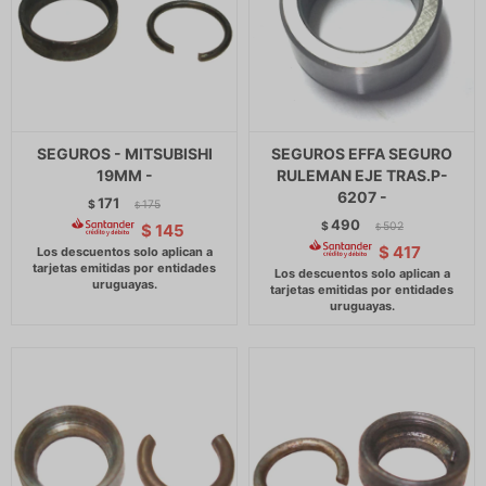
SEGUROS - MITSUBISHI
SEGUROS EFFA SEGURO
19MM -
RULEMAN EJE TRAS.P-
6207 -
171
$
175
$
490
$
502
$
145
$
$
417