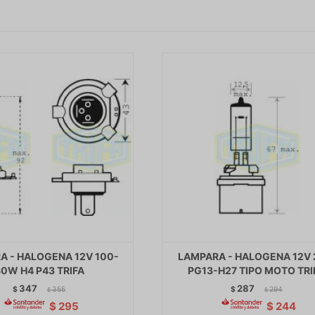
A - HALOGENA 12V 100-
LAMPARA - HALOGENA 12V
0W H4 P43 TRIFA
PG13-H27 TIPO MOTO TRI
347
287
$
355
$
294
$
$
$
295
$
244