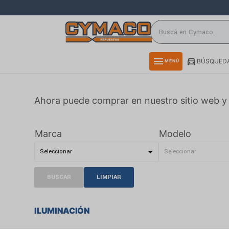
close
directions_car
storefront
menu
BÚSQUEDA
MENÚ
delivery_truck_speed
credit_card
Ahora puede comprar en nuestro sitio web y 
smartphone
rss_feed
Marca
Modelo
BUSCAR
LIMPIAR
ILUMINACIÓN