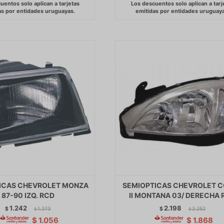
ICAS CHEVROLET MONZA
SEMIOPTICAS CHEVROLET 
87-90 IZQ. RCD
II MONTANA 03/ DERECHA 
1.242
2.198
$
1.273
$
2.252
$
$
$
1.056
$
1.868