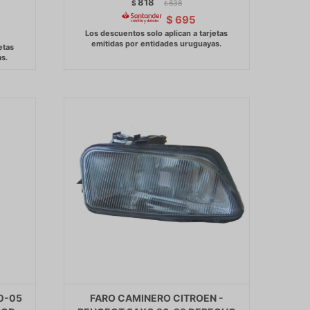
818
$
838
$
$
695
0-05
FARO CAMINERO CITROEN -