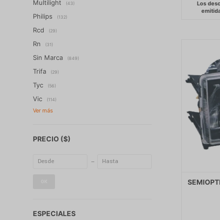
Multilight
(43)
Philips
(132)
Rcd
(29)
Rn
(31)
Sin Marca
(849)
Trifa
(29)
Tyc
(56)
Vic
(114)
PRECIO
($)
SEMIOPT
OK
ESPECIALES