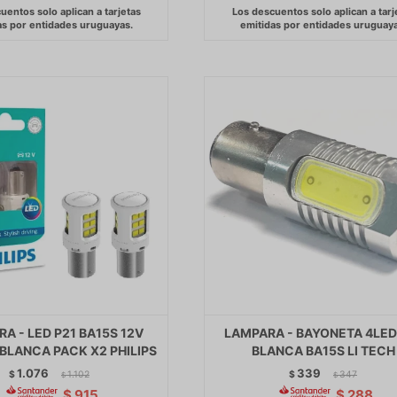
A - LED P21 BA15S 12V
LAMPARA - BAYONETA 4LED
BLANCA PACK X2 PHILIPS
BLANCA BA15S LI TECH
1.076
339
$
1.102
$
347
$
$
$
915
$
288