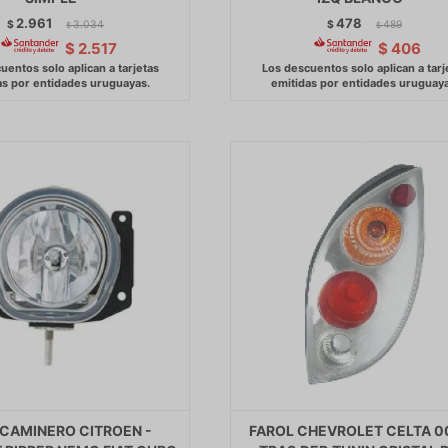
2.961
478
$
3.034
$
489
$
$
$
2.517
$
406
 CAMINERO CITROEN -
FAROL CHEVROLET CELTA 0