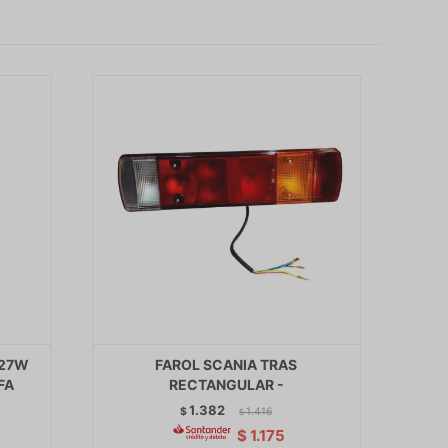
 27W
FAROL SCANIA TRAS
FA
RECTANGULAR -
1.382
$
1.416
$
$
1.175