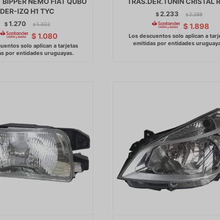
 BIPPER NEMO FIAT QUBO
TRAS.DER.TUNIN CRISTAL 
DER-IZQ H1 TYC
2.233
$
2.288
$
1.270
$
1.302
$
1.898
$
$
1.080