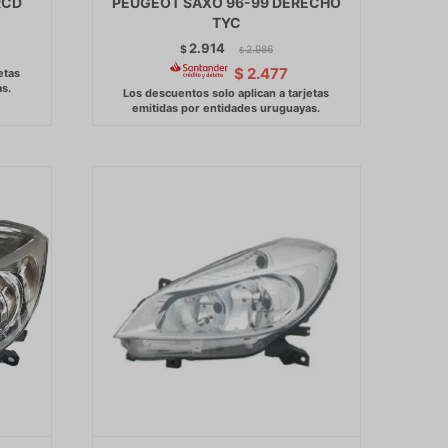
RCD
PEUGEOT SAXO 96-99 DERECHO
TYC
2.914
$
2.986
$
$
2.477