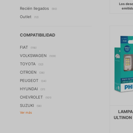
Recién llegados
(90)
Outlet
(12)
COMPATIBILIDAD
FIAT
(116)
VOLKSWAGEN
(109)
TOYOTA
(32)
CITROEN
(36)
PEUGEOT
(34)
HYUNDAI
(31)
CHEVROLET
(101)
SUZUKI
(58)
LAMPAR
ULTINON 