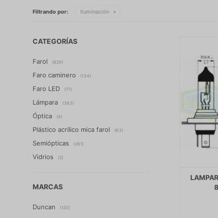
Filtrando por:
Iluminación
CATEGORÍAS
Farol
(629)
Faro caminero
(134)
Faro LED
(77)
Lámpara
(383)
Óptica
(4)
Plástico acrílico mica farol
(63)
Semiópticas
(261)
Vidrios
(2)
LAMPAR
MARCAS
8
Duncan
(120)