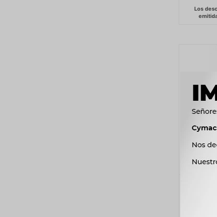
FAROL C
BIPPER 