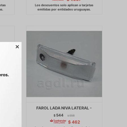

8 SEÑ
FAROL LADA NIVA LATERAL -
544
$
558
$
$
462