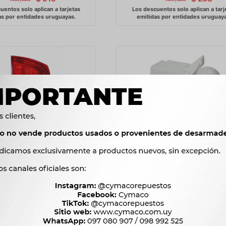
ITROEN - PEUGEOT NEMO
FAROL CHEVROLET MONZA 8
08/ 1 PORTON TRAS.DER.
DER -
TYC
231
$
237
$
3.776
$
3.869
$