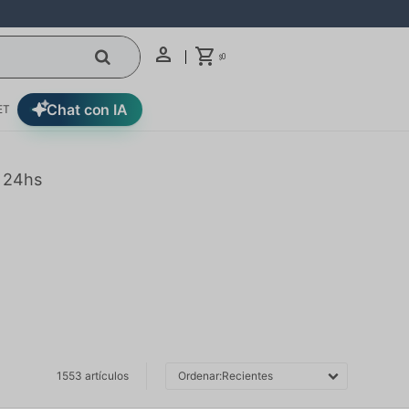
0
$
Chat con IA
ET
n 24hs
1553 artículos
Recientes