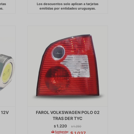
 12V
FAROL VOLKSWAGEN POLO 02
TRAS DER TYC
1.220
$
1.250
$
$
1.037