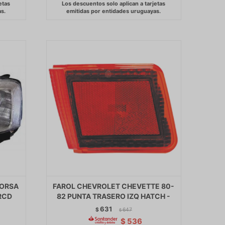
CORSA
FAROL CHEVROLET CHEVETTE 80-
RCD
82 PUNTA TRASERO IZQ HATCH -
631
$
647
$
$
536