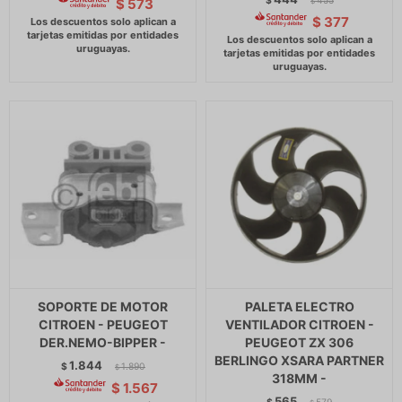
$
455
$
573
$
$
377
SOPORTE DE MOTOR
PALETA ELECTRO
CITROEN - PEUGEOT
VENTILADOR CITROEN -
DER.NEMO-BIPPER -
PEUGEOT ZX 306
BERLINGO XSARA PARTNER
1.844
$
1.890
$
318MM -
$
1.567
565