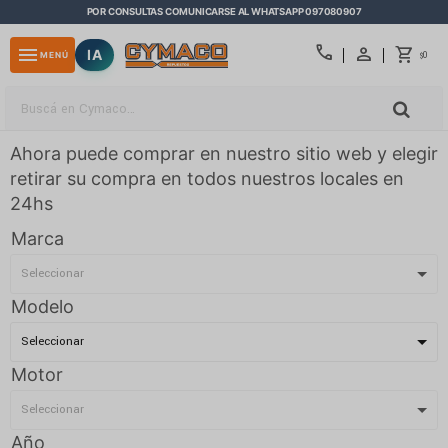
POR CONSULTAS COMUNICARSE AL WHATSAPP 097080907
close
call
menu
IA
0
MENÚ
$
Ahora puede comprar en nuestro sitio web y elegir
retirar su compra en todos nuestros locales en
24hs
Marca
Modelo
Motor
Año