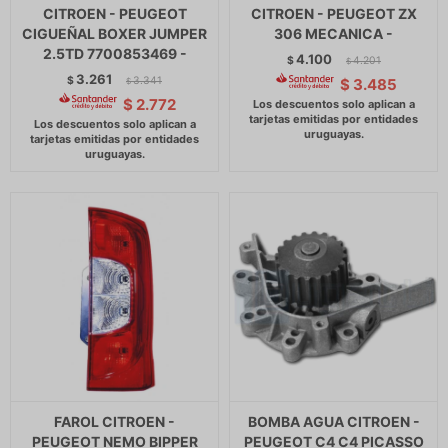
CITROEN - PEUGEOT
CITROEN - PEUGEOT ZX
CIGUEÑAL BOXER JUMPER
306 MECANICA -
2.5TD 7700853469 -
4.100
$
4.201
$
3.261
$
3.341
$
3.485
$
$
2.772
FAROL CITROEN -
BOMBA AGUA CITROEN -
PEUGEOT NEMO BIPPER
PEUGEOT C4 C4 PICASSO