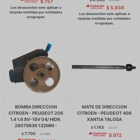
$
7.158
$
757
$
$
5.938
BOMBA DIRECCION
MATE DE DIRECCION
CITROEN - PEUGEOT 206
CITROEN - PEUGEOT 406
1.4 1.6 8V-16V 04/ HIDR.
XANTIA TALOSA
26079836 132MM -
1.143
$
1.171
$
7.700
$
7.889
$
972
$