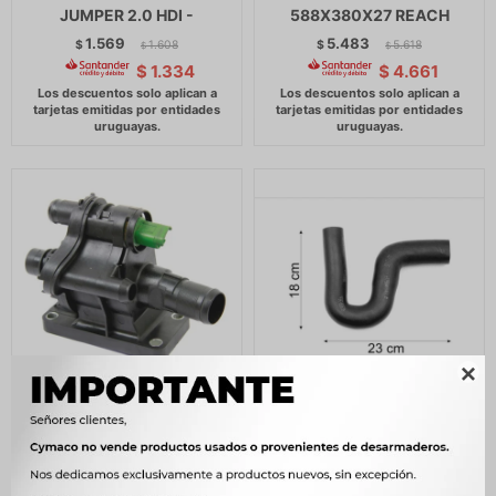
JUMPER 2.0 HDI -
588X380X27 REACH
1.569
5.483
$
1.608
$
5.618
$
$
$
1.334
$
4.661

CARCASA TERMOSTATO
CAÑO CITROEN - PEUGEOT
CITROEN - PEUGEOT
RADIADOR SUPERIOR 306
BERLINGO PARTNER B9
N S/AA 9756 -
1.6HDI MLH
796