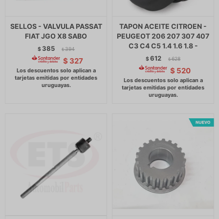
SELLOS - VALVULA PASSAT
TAPON ACEITE CITROEN -
FIAT JGO X8 SABO
PEUGEOT 206 207 307 407
C3 C4 C5 1.4 1.6 1.8 -
385
$
394
$
612
$
628
$
327
$
$
520