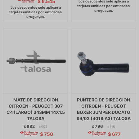
$
6.545
MATE DE DIRECCION
PUNTERO DE DIRECCION
CITROEN - PEUGEOT 307
CITROEN - PEUGEOT
C4 (LARGO) 343MM 14X1.5
BOXER JUMPER DUCATO
TALOSA
94/02 (4018.A3) TALOSA
882
796
$
904
$
816
$
$
$
750
$
677