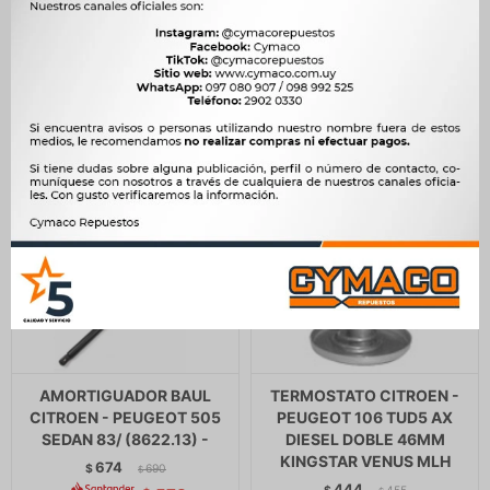
$
816
$
3.058
$
3.133
$
677
$
$
2.599
AMORTIGUADOR BAUL
TERMOSTATO CITROEN -
CITROEN - PEUGEOT 505
PEUGEOT 106 TUD5 AX
SEDAN 83/ (8622.13) -
DIESEL DOBLE 46MM
KINGSTAR VENUS MLH
674
$
690
$
444