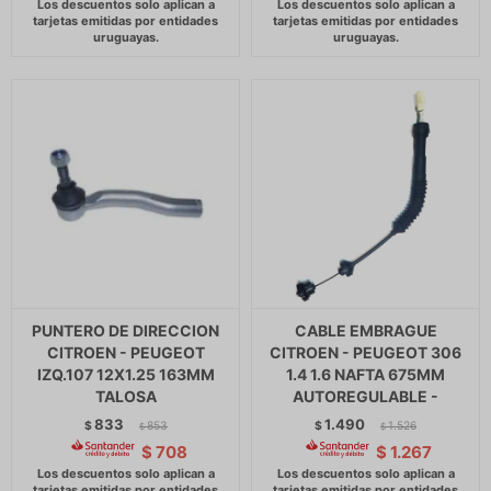
PUNTERO DE DIRECCION
CABLE EMBRAGUE
CITROEN - PEUGEOT
CITROEN - PEUGEOT 306
IZQ.107 12X1.25 163MM
1.4 1.6 NAFTA 675MM
TALOSA
AUTOREGULABLE -
833
1.490
$
853
$
1.526
$
$
$
708
$
1.267