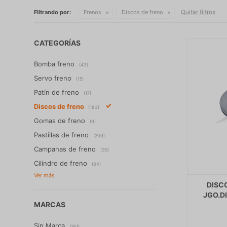
Quitar filtros
Filtrando por:
Frenos
Discos de freno
CATEGORÍAS
Bomba freno
(43)
Servo freno
(15)
Patín de freno
(17)
Discos de freno
(183)
Gomas de freno
(9)
Pastillas de freno
(209)
Campanas de freno
(35)
Cilindro de freno
(84)
DISC
JGO.D
MARCAS
Sin Marca
(181)