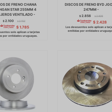
COS DE FRENO CHANA
DISCOS DE FRENO BYD JGO
NGAN STAR 255MM 4
247MM -
JEROS VENTILADO -
2.856
$
2.926
$
2.100
$
2.152
$
2.428
$
$
1.785