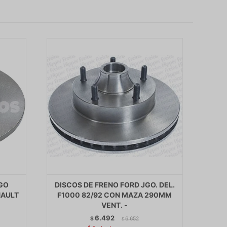
JGO
DISCOS DE FRENO FORD JGO. DEL.
NAULT
F1000 82/92 CON MAZA 290MM
VENT. -
6.492
$
6.652
$