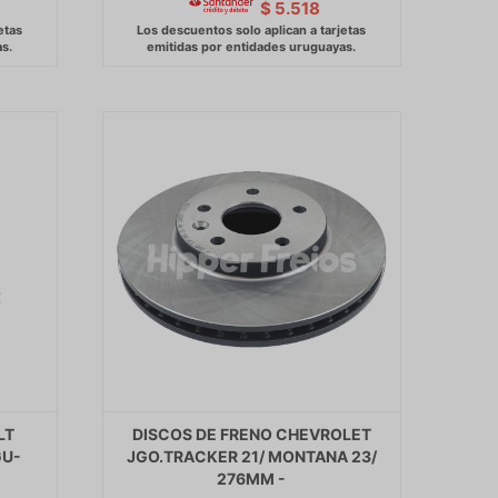
$
5.518
LT
DISCOS DE FRENO CHEVROLET
GU-
JGO.TRACKER 21/ MONTANA 23/
276MM -