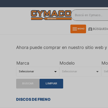
close
directions_car
storefront
menu
BÚSQUEDA
MENÚ
delivery_truck_speed
credit_card
Ahora puede comprar en nuestro sitio web y 
smartphone
rss_feed
Marca
Modelo
Mo
BUSCAR
LIMPIAR
DISCOS DE FRENO