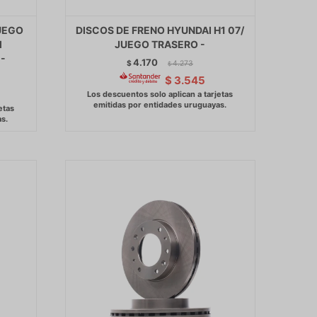
UEGO
DISCOS DE FRENO HYUNDAI H1 07/
M
JUEGO TRASERO -
 -
4.170
$
4.273
$
$
3.545