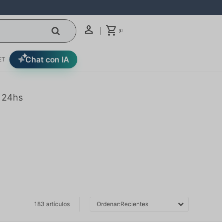
0
$
Chat con IA
ET
n 24hs
183 artículos
Recientes