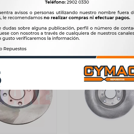
III FLUENCE TRAS 260MM
HONDA FIT 240MM VENTILA
432001539R -
2.581
$
2.644
$
3.124
$
3.201
$
2.194
$
$
2.655