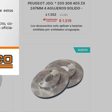
DO -
PEUGEOT JGO. * 205 306 405 ZX
247MM 4 AGUJEROS SOLIDO -
1.552
$
1.591
$
$
1.319