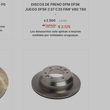
 F0
DISCOS DE FRENO DFM DFSK
JUEGO DFSK C37 C35 FAW V80 T80
-
2.500
$
2.561
$
$
2.125