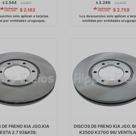
2.544
3.246
$
2.607
$
3.326
$
$
$
2.162
$
2.759
 DE FRENO KIA JGO.KIA
DISCOS DE FRENO KIA JGO. 
ESTA 2.7 93&#39;
K2500 K2700 99/ VENTIL