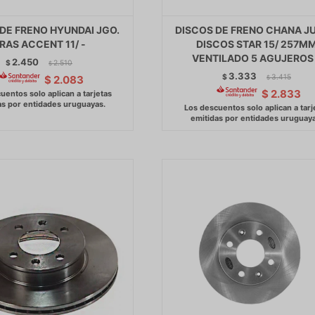
DE FRENO HYUNDAI JGO.
DISCOS DE FRENO CHANA J
RAS ACCENT 11/ -
DISCOS STAR 15/ 257M
VENTILADO 5 AGUJEROS
2.450
$
2.510
$
3.333
$
3.415
$
2.083
$
$
2.833