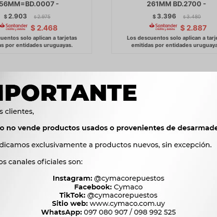
56MM=BD.0007 -
261MM BD.2700 -
2.903
3.396
$
2.975
$
3.480
$
$
$
2.468
$
2.887
DE FRENO RENAULT JUEGO
DISCOS DE FRENO HONDA 