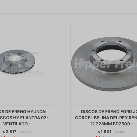
OS DE FRENO HYUNDAI
DISCOS DE FRENO FORD 
ISCOS HY.ELANTRA 92-
CORCEL BELINA DEL REY RE
VENTILADO -
12 228MM BD2500 -
2.817
1.831
$
2.887
$
1.876
$
$