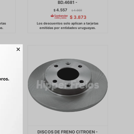
BD.4681 -
4.557
$
4.669
$
$
3.873

JGO
DISCOS DE FRENO CITROEN -