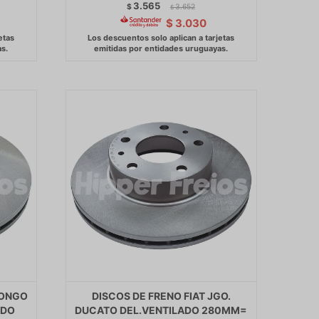
3.565
$
3.652
$
$
3.030
BONGO
DISCOS DE FRENO FIAT JGO.
ADO
DUCATO DEL.VENTILADO 280MM=