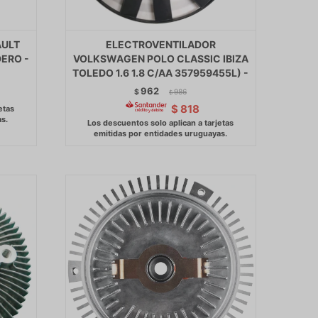
AULT
ELECTROVENTILADOR
ERO -
VOLKSWAGEN POLO CLASSIC IBIZA
TOLEDO 1.6 1.8 C/AA 357959455L) -
962
$
986
$
$
818