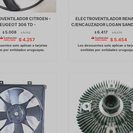
OVENTILADOR CITROEN -
ELECTROVENTILADOR REN
EUGEOT 306 TD -
C/ENCAUZADOR LOGAN SAND
5.008
6.417
$
5.132
$
6.574
$
$
$
4.257
$
5.454