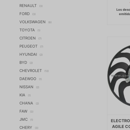
RENAULT
(3)
FORD
(3)
VOLKSWAGEN
(8)
TOYOTA
(1)
CITROEN
(7)
PEUGEOT
(7)
HYUNDAI
(2)
BYD
(2)
CHEVROLET
(12)
DAEWOO
(1)
NISSAN
(2)
KIA
(1)
CHANA
(2)
FAW
(3)
JMC
(1)
ELECTRO
AGILE C
CHERY
(3)