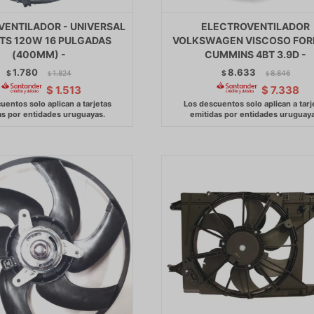
VENTILADOR - UNIVERSAL
ELECTROVENTILADOR
LTS 120W 16 PULGADAS
VOLKSWAGEN VISCOSO FOR
(400MM) -
CUMMINS 4BT 3.9D -
1.780
8.633
$
1.824
$
8.846
$
$
$
1.513
$
7.338