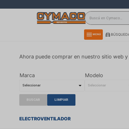
close
directions_car
storefront
menu
BÚSQUEDA
MENÚ
delivery_truck_speed
credit_card
Ahora puede comprar en nuestro sitio web y 
smartphone
rss_feed
Marca
Modelo
BUSCAR
LIMPIAR
ELECTROVENTILADOR