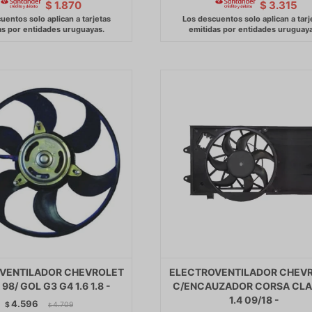
$
1.870
$
3.315
VENTILADOR CHEVROLET
ELECTROVENTILADOR CHEV
98/ GOL G3 G4 1.6 1.8 -
C/ENCAUZADOR CORSA CLA
1.4 09/18 -
4.596
$
4.709
$