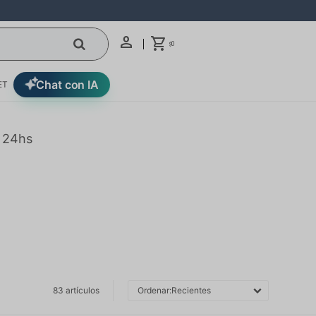
0
$
Chat con IA
ET
n 24hs
83 artículos
Recientes