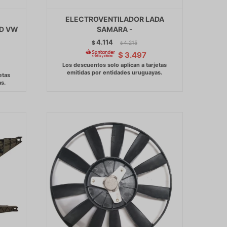
ELECTROVENTILADOR LADA
D VW
SAMARA -
4.114
$
4.215
$
$
3.497