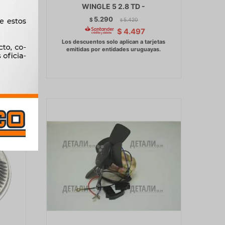
005/ -
WINGLE 5 2.8 TD -
5.290
$
5.420
$
$
4.497