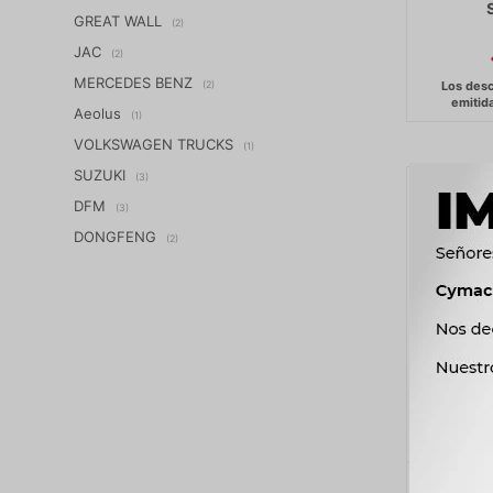
GREAT WALL
(2)
JAC
(2)
MERCEDES BENZ
(2)
Aeolus
(1)
VOLKSWAGEN TRUCKS
(1)
SUZUKI
(3)
DFM
(3)
DONGFENG
(2)
EL