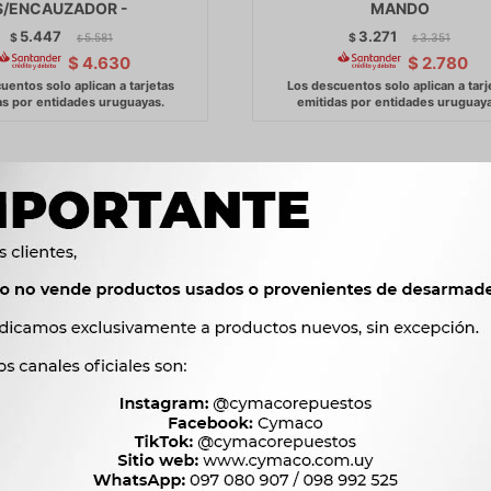
S/ENCAUZADOR -
MANDO
5.447
3.271
$
5.581
$
3.351
$
$
$
4.630
$
2.780
ECTROVENTILADOR
ELECTROVENTILADOR CH