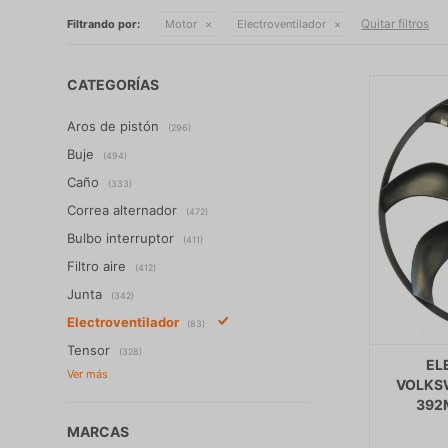
Quitar filtros
Filtrando por:
Motor
Electroventilador
CATEGORÍAS
Aros de pistón
(296)
Buje
(494)
Caño
(333)
Correa alternador
(472)
Bulbo interruptor
(411)
Filtro aire
(412)
Junta
(342)
Electroventilador
(83)
Tensor
(328)
EL
VOLKS
392
MARCAS