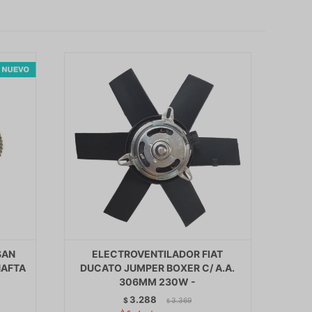
SAN
ELECTROVENTILADOR FIAT
NAFTA
DUCATO JUMPER BOXER C/ A.A.
306MM 230W -
3.288
$
3.369
$