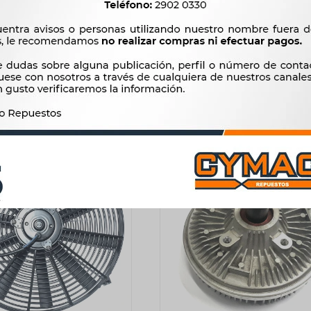
SWAGEN PASSAT GOL
CHANA FURGON PICKUP 1.0 2
NA QUANTUM /90 CON
3.200
$
3.279
$
PALETA -
$
2.720
2.275
$
2.331
$
$
1.934