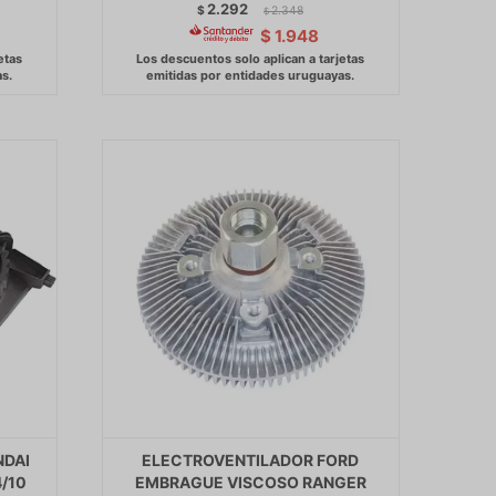
2.292
$
2.348
$
$
1.948
NDAI
ELECTROVENTILADOR FORD
4/10
EMBRAGUE VISCOSO RANGER