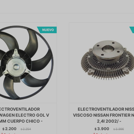
ECTROVENTILADOR
ELECTROVENTILADOR NIS
WAGEN ELECTRO GOL V
VISCOSO NISSAN FRONTIER 
MM CUERPO CHICO -
2,4I 2002/ -
2.200
3.900
$
2.254
$
3.996
$
$