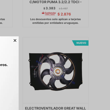
C/MOTOR PUMA 3.2/2.2 TDCI -
3.383
$
3.467
$
$
2.876

ANA
ELECTROVENTILADOR GREAT WALL