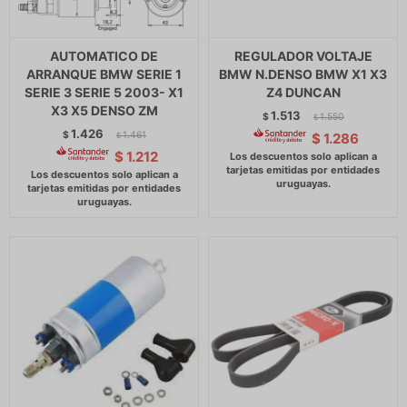
AUTOMATICO DE
REGULADOR VOLTAJE
ARRANQUE BMW SERIE 1
BMW N.DENSO BMW X1 X3
SERIE 3 SERIE 5 2003- X1
Z4 DUNCAN
X3 X5 DENSO ZM
1.513
$
1.550
$
1.426
$
1.461
$
1.286
$
$
1.212