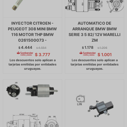
INYECTOR CITROEN -
AUTOMATICO DE
PEUGEOT 308 MINI BMW
ARRANQUE BMW BMW
116 MOTOR THP BMW
SERIE 3 5 82/ 12V MARELLI
0261500073 -
ZM
4.444
1.178
$
4.554
$
1.206
$
$
$
3.777
$
1.001