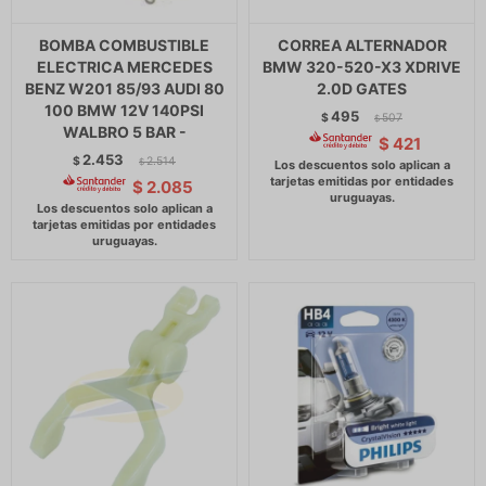
BOMBA COMBUSTIBLE
CORREA ALTERNADOR
ELECTRICA MERCEDES
BMW 320-520-X3 XDRIVE
BENZ W201 85/93 AUDI 80
2.0D GATES
100 BMW 12V 140PSI
495
$
507
$
WALBRO 5 BAR -
$
421
2.453
$
2.514
$
$
2.085