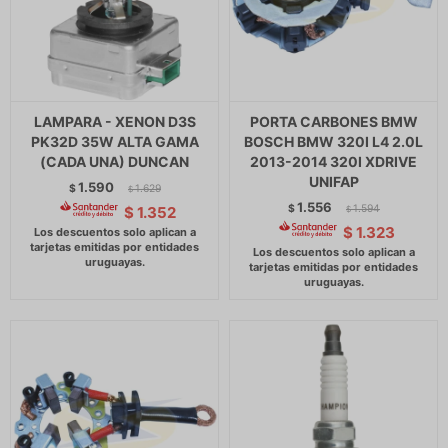
LAMPARA - XENON D3S
PORTA CARBONES BMW
PK32D 35W ALTA GAMA
BOSCH BMW 320I L4 2.0L
(CADA UNA) DUNCAN
2013-2014 320I XDRIVE
UNIFAP
1.590
$
1.629
$
1.556
$
1.594
$
1.352
$
$
1.323