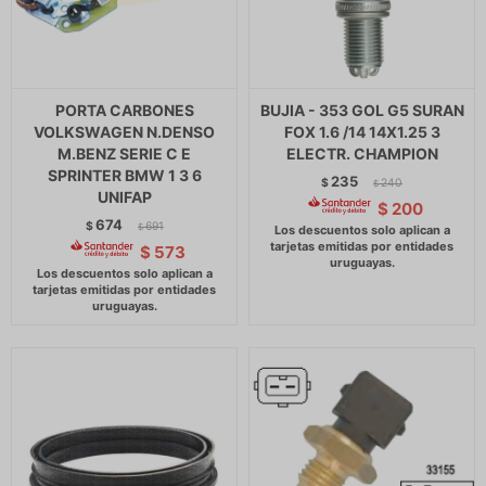
PORTA CARBONES
BUJIA - 353 GOL G5 SURAN
VOLKSWAGEN N.DENSO
FOX 1.6 /14 14X1.25 3
M.BENZ SERIE C E
ELECTR. CHAMPION
SPRINTER BMW 1 3 6
235
$
240
$
UNIFAP
$
200
674
$
691
$
$
573