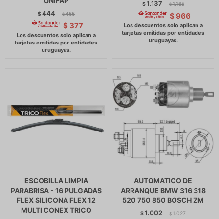
UNIFAP
1.137
$
1.165
$
444
$
455
$
966
$
$
377
ESCOBILLA LIMPIA
AUTOMATICO DE
PARABRISA - 16 PULGADAS
ARRANQUE BMW 316 318
FLEX SILICONA FLEX 12
520 750 850 BOSCH ZM
MULTI CONEX TRICO
1.002
$
1.027
$