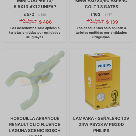
MINI COOPER 13/
BMW E30 83/90 ESPERO
5.5X13.4X12 UNIFAP
COLT 1.3 GATES
572
163
$
586
$
167
$
$
$
486
$
139
HORQUILLA ARRANQUE
LAMPARA - SEÑALERO 12V
RENAULT CLIO FLUENCE
24W PSY24W PG20D
LAGUNA SCENIC BOSCH
PHILIPS