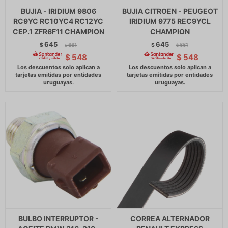
BUJIA - IRIDIUM 9806
BUJIA CITROEN - PEUGEOT
RC9YC RC10YC4 RC12YC
IRIDIUM 9775 REC9YCL
CEP.1 ZFR6F11 CHAMPION
CHAMPION
645
645
$
661
$
661
$
$
$
548
$
548
BULBO INTERRUPTOR -
CORREA ALTERNADOR