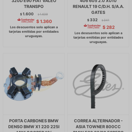
320D E90 FIAT VALEO
406 605 2.0 XU10
TRANSPO
RENAULT 19 C/D.H. S/A.A.
GATES
1.600
$
1.639
$
332
$
341
$
1.360
$
$
282
PORTA CARBONES BMW
CORREA ALTERNADOR -
DENSO BMW X1 220 225I
ASIA TOWNER 800CC