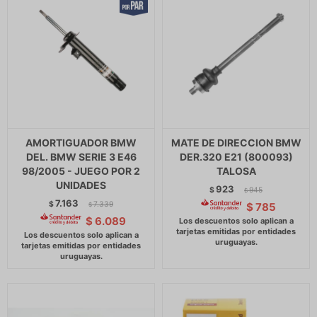
AMORTIGUADOR BMW
MATE DE DIRECCION BMW
DEL. BMW SERIE 3 E46
DER.320 E21 (800093)
98/2005 - JUEGO POR 2
TALOSA
UNIDADES
923
$
945
$
7.163
$
7.339
$
785
$
$
6.089