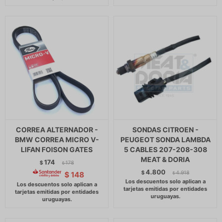
CORREA ALTERNADOR -
SONDAS CITROEN -
BMW CORREA MICRO V-
PEUGEOT SONDA LAMBDA
LIFAN FOISON GATES
5 CABLES 207-208-308
MEAT & DORIA
174
$
178
$
4.800
$
4.918
$
148
$