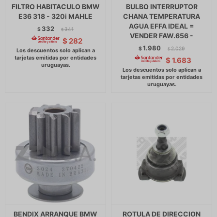
FILTRO HABITACULO BMW
BULBO INTERRUPTOR
E36 318 - 320i MAHLE
CHANA TEMPERATURA
AGUA EFFA IDEAL =
332
$
341
$
VENDER FAW.656 -
$
282
1.980
$
2.029
$
$
1.683
BENDIX ARRANQUE BMW
ROTULA DE DIRECCION