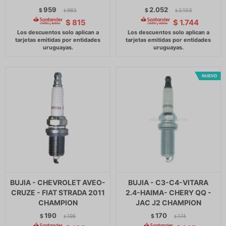
959
2.052
$
983
$
2.103
$
$
$
815
$
1.744
BUJIA - CHEVROLET AVEO-
BUJIA - C3-C4-VITARA
CRUZE - FIAT STRADA 2011
2.4-HAIMA- CHERY QQ -
CHAMPION
JAC J2 CHAMPION
190
170
$
195
$
174
$
$