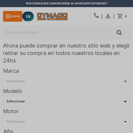
POR CONSULTAS COMUNICARSE AL WHATSAPP 097080907
close
call
menu
IA
0
MENÚ
$
Ahora puede comprar en nuestro sitio web y elegir
retirar su compra en todos nuestros locales en
24hs
Marca
Modelo
Motor
Año