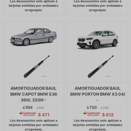
AMORTIGUADOR BAUL
AMORTIGUADOR BAUL
BMW CAPOT BMW E36
BMW PORTON BMW X3 04/
360L 320N -
-
554
720
$
567
$
738
$
$
$
471
$
612