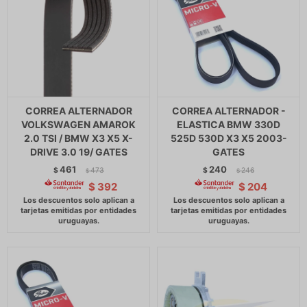
CORREA ALTERNADOR
CORREA ALTERNADOR -
VOLKSWAGEN AMAROK
ELASTICA BMW 330D
2.0 TSI / BMW X3 X5 X-
525D 530D X3 X5 2003-
DRIVE 3.0 19/ GATES
GATES
461
240
$
473
$
246
$
$
$
392
$
204