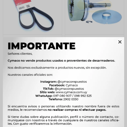
CORREA ALTERNADOR -
ALTERNADOR ARRANQUE

PEUGEOT 306 - FIAT UNO
VARIOS BMW REDUCTOR
08 1.7D SUZUKI CELERIO
BMW 740 X1 X3 X5 X6 Z4
GATES
DENSO 42D UNIFAP
222
1.954
$
227
$
2.003
$
$
$
189
$
1.661