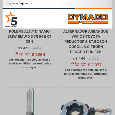
POLEAS ALT.Y DINAMO
ALTERNADOR ARRANQUE
BMW BMW X5 7R 54 EXT
VARIOS TOYOTA
ZEN
REDUCTOR SIST.BOSCH
COROLLA CITROEN
1.475
$
1.512
$
PEUGEOT UNIFAP
$
1.254
2.444
$
2.505
$
$
2.077