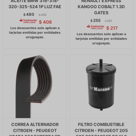
ACEITE BMW 316-318-
RENAULT EXPRESS
320-325-524 1P LUZ FAE
KANGOO COBALT 1.3D
GATES
480
$
492
$
255
$
261
$
408
$
$
217
CORREA ALTERNADOR
FILTRO COMBUSTIBLE
CITROEN - PEUGEOT
CITROEN - PEUGEOT 205