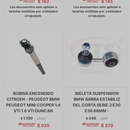
$
162
$
145
BOBINA ENCENDIDO
BIELETA SUSPENSION
CITROEN - PEUGEOT BMW
BMW BARRA ESTABILIZ
PEUGEOT MINI COOPER 1.4
DEL CORTA SERIE 3 E30
VTI 1.6 VTI DUNCAN
E36 66MM -
1.100
446
$
1.127
$
457
$
$
$
935
$
379