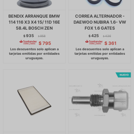
BENDIX ARRANQUE BMW
CORREA ALTERNADOR -
114 116 X3 X4 15/ 11D 16E
DAEWOO NUBIRA 1.6- VW
58.4L BOSCH ZEN
FOX 1.6 GATES
935
425
$
958
$
436
$
$
$
795
$
361