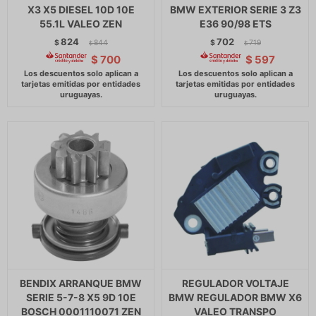
X3 X5 DIESEL 10D 10E
BMW EXTERIOR SERIE 3 Z3
55.1L VALEO ZEN
E36 90/98 ETS
824
702
$
844
$
719
$
$
$
700
$
597
BENDIX ARRANQUE BMW
REGULADOR VOLTAJE
SERIE 5-7-8 X5 9D 10E
BMW REGULADOR BMW X6
BOSCH 0001110071 ZEN
VALEO TRANSPO