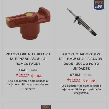
ROTOR FORD ROTOR FORD
AMORTIGUADOR BMW
M. BENZ VOLVO ALFA
DEL. BMW SERIE 3 E46 98-
ROMEO FACET
2005 - JUEGO POR 2
UNIDADES
640
$
656
$
7.163
$
7.339
$
544
$
$
6.089