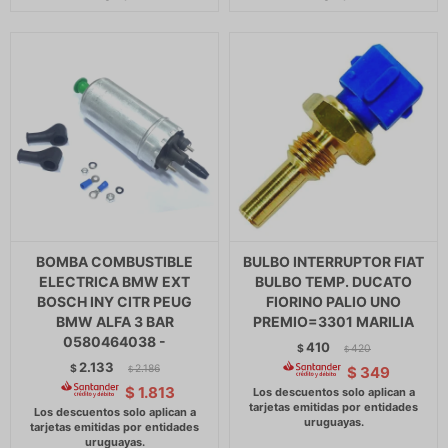
BOMBA COMBUSTIBLE
BULBO INTERRUPTOR FIAT
ELECTRICA BMW EXT
BULBO TEMP. DUCATO
BOSCH INY CITR PEUG
FIORINO PALIO UNO
BMW ALFA 3 BAR
PREMIO=3301 MARILIA
0580464038 -
410
$
420
$
2.133
$
2.186
$
349
$
$
1.813