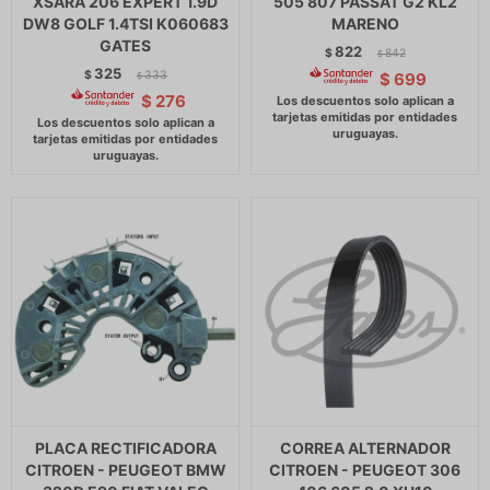
XSARA 206 EXPERT 1.9D
505 807 PASSAT G2 KL2
DW8 GOLF 1.4TSI K060683
MARENO
GATES
822
$
842
$
325
$
333
$
699
$
$
276
PLACA RECTIFICADORA
CORREA ALTERNADOR
CITROEN - PEUGEOT BMW
CITROEN - PEUGEOT 306