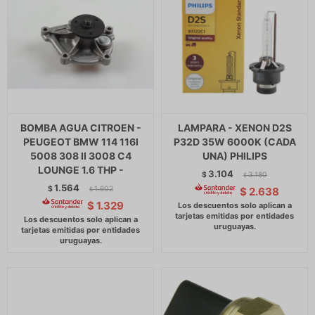
BOMBA AGUA CITROEN -
LAMPARA - XENON D2S
PEUGEOT BMW 114 116I
P32D 35W 6000K (CADA
5008 308 II 3008 C4
UNA) PHILIPS
LOUNGE 1.6 THP -
3.104
$
3.180
$
1.564
$
1.602
$
2.638
$
$
1.329