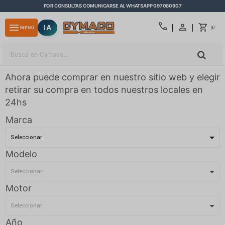
POR CONSULTAS COMUNICARSE AL WHATSAPP 097080907
close
call
menu
IA
0
MENÚ
$
Ahora puede comprar en nuestro sitio web y elegir
retirar su compra en todos nuestros locales en
24hs
Marca
Modelo
Motor
Año