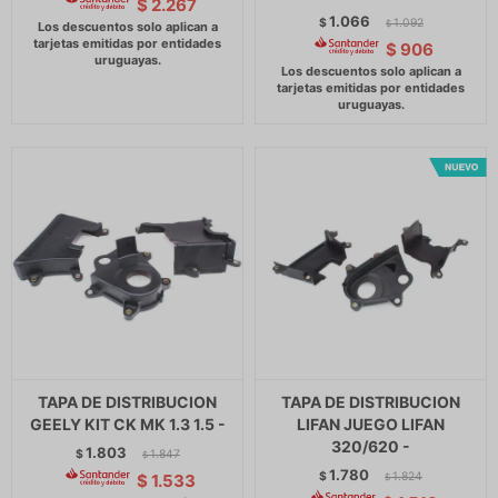
$
2.267
1.066
$
1.092
$
$
906
TAPA DE DISTRIBUCION
TAPA DE DISTRIBUCION
GEELY KIT CK MK 1.3 1.5 -
LIFAN JUEGO LIFAN
320/620 -
1.803
$
1.847
$
1.780
$
1.824
$
1.533
$