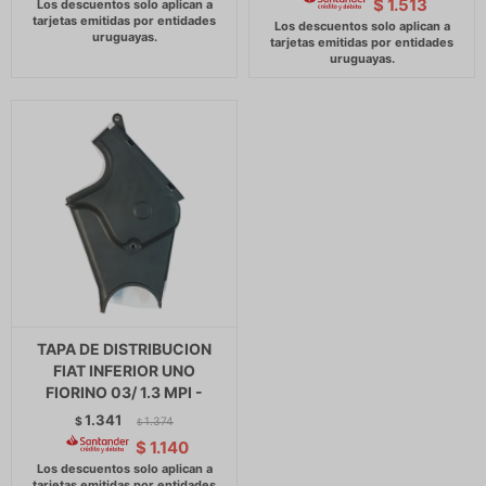
$
1.513
TAPA DE DISTRIBUCION
FIAT INFERIOR UNO
FIORINO 03/ 1.3 MPI -
1.341
$
1.374
$
$
1.140