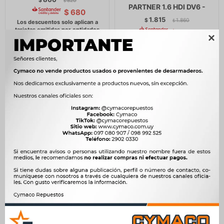
$
820
$
PARTNER 1.6 HDI DV6 -
$
680
1.815
$
1.860
$
$
1.543

TAPA DE DISTRIBUCION
TAPA DE DISTRIBUCION
DFM DFSK TAPA
VOLKSWAGEN INFERIOR
PROTECTOR ARBOL DE
GOL PASSAT PARATI
LEVAS -
SAVEIRO AMAZON 1.6D -