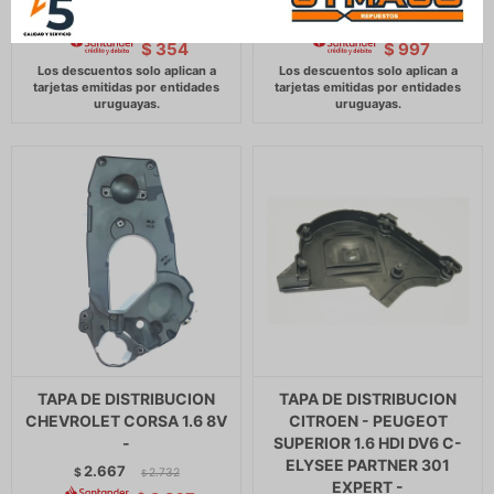
416
1.173
$
426
$
1.202
$
$
$
354
$
997
TAPA DE DISTRIBUCION
TAPA DE DISTRIBUCION
CHEVROLET CORSA 1.6 8V
CITROEN - PEUGEOT
-
SUPERIOR 1.6 HDI DV6 C-
ELYSEE PARTNER 301
2.667
$
2.732
$
EXPERT -