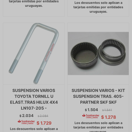
SUSPENSION VARIOS
SUSPENSION VARIOS - KIT
TOYOTA TORNILL U
SUSPENSION TRAS. 405-
ELAST.TRAS HILUX 4X4
PARTNER SKF SKF
LN107-205 -
1.504
$
1.541
$
2.034
$
2.084
$
1.278
$
$
1.729