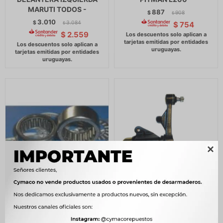
MARUTI TODOS -
887
$
908
$
3.010
$
3.084
$
754
$
$
2.559

SUSPENSION VARIOS
SUSPENSION VARIOS
RENAULT RODILLO
TOYOTA BRAZO AUX.HILUX
TORRINGTON PALANCA
3.0 ARGENTINA -
MIDLUM DCI -