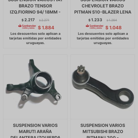
BRAZO TENSOR
CHEVROLET BRAZO
IZQ.FIORINO 94/ 18MM -
PITMAN S10-BLAZER LENA
2.217
1.233
$
2.271
$
1.264
$
$
$
1.884
$
1.048
SUSPENSION VARIOS
SUSPENSION VARIOS
MARUTI ARAÑA
MITSUBISHI BRAZO
DELANTERA IZQUIERDA
PITMAN L200 -