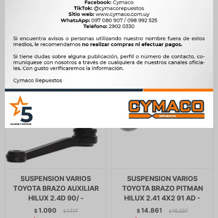
3.246
$
3.326
$
239
$
245
$
2.759
$
$
203
SUSPENSION VARIOS
SUSPENSION VARIOS
TOYOTA BRAZO AUXILIAR
TOYOTA BRAZO PITMAN
HILUX 2.4D 90/ -
HILUX 2.41 4X2 91 AD -
1.090
14.861
$
1.117
$
15.227
$
$