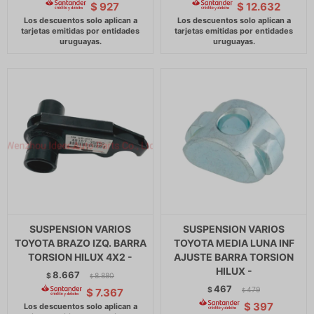
$
927
$
12.632
SUSPENSION VARIOS
SUSPENSION VARIOS
TOYOTA BRAZO IZQ. BARRA
TOYOTA MEDIA LUNA INF
TORSION HILUX 4X2 -
AJUSTE BARRA TORSION
HILUX -
8.667
$
8.880
$
467
$
479
$
7.367
$
$
397