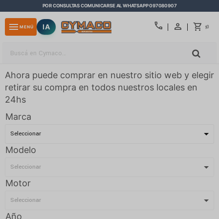
POR CONSULTAS COMUNICARSE AL WHATSAPP 097080907
close
call
menu
IA
0
MENÚ
$
Ahora puede comprar en nuestro sitio web y elegir
retirar su compra en todos nuestros locales en
24hs
Marca
Modelo
Motor
Año