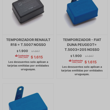
TEMPORIZADOR RENAULT
TEMPORIZADOR - FIAT
R18 = T.5007 NOSSO
DUNA PEUGEOT=
T.5003=205 NOSSO
1.900
$
1.947
$
1.900
$
1.947
$
1.615
$
$
1.615