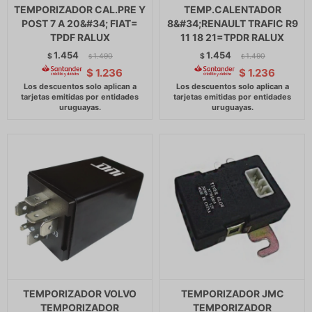
TEMPORIZADOR CAL.PRE Y
TEMP.CALENTADOR
POST 7 A 20&#34; FIAT=
8&#34;RENAULT TRAFIC R9
TPDF RALUX
11 18 21=TPDR RALUX
1.454
1.454
$
1.490
$
1.490
$
$
$
1.236
$
1.236
TEMPORIZADOR VOLVO
TEMPORIZADOR JMC
TEMPORIZADOR
TEMPORIZADOR