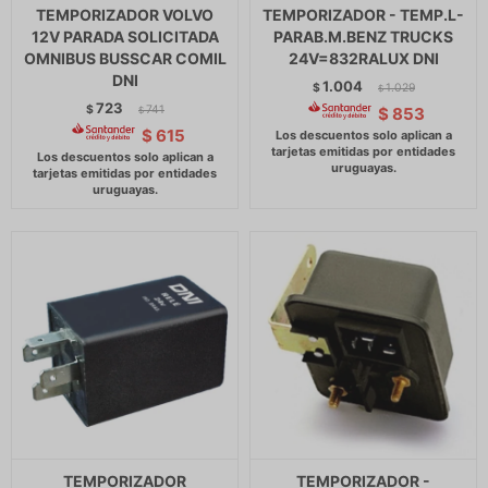
TEMPORIZADOR VOLVO
TEMPORIZADOR - TEMP.L-
12V PARADA SOLICITADA
PARAB.M.BENZ TRUCKS
OMNIBUS BUSSCAR COMIL
24V=832RALUX DNI
DNI
1.004
$
1.029
$
723
$
741
$
853
$
$
615
TEMPORIZADOR
TEMPORIZADOR -