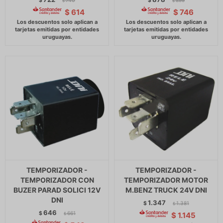
$
740
$
899
$
$
$
614
$
746
TEMPORIZADOR -
TEMPORIZADOR -
TEMPORIZADOR CON
TEMPORIZADOR MOTOR
BUZER PARAD SOLICI 12V
M.BENZ TRUCK 24V DNI
DNI
1.347
$
1.381
$
646
$
661
$
1.145
$