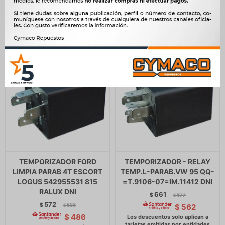
$
417
TEMPORIZADOR FORD
TEMPORIZADOR - RELAY
LIMPIA PARAB 4T ESCORT
TEMP.L-PARAB.VW 95 QQ-
LOGUS 542955531 815
=T.9106-07=IM.11412 DNI
RALUX DNI
661
$
677
$
572
$
586
$
562
$
$
486