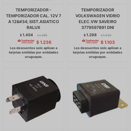
TEMPORIZADOR -
TEMPORIZADOR
TEMPORIZADOR CAL. 12V 7
VOLKSWAGEN VIDRIO
A 12&#34; SIST.ASIATICO
ELEC.VW SAVEIRO
RALUX
3779597891 DNI
1.454
1.298
$
1.490
$
1.330
$
$
$
1.236
$
1.103