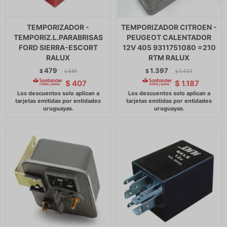
TEMPORIZADOR -
TEMPORIZADOR CITROEN -
TEMPORIZ.L.PARABRISAS
PEUGEOT CALENTADOR
FORD SIERRA-ESCORT
12V 405 9311751080 =210
RALUX
RTM RALUX
479
1.397
$
491
$
1.431
$
$
$
407
$
1.187