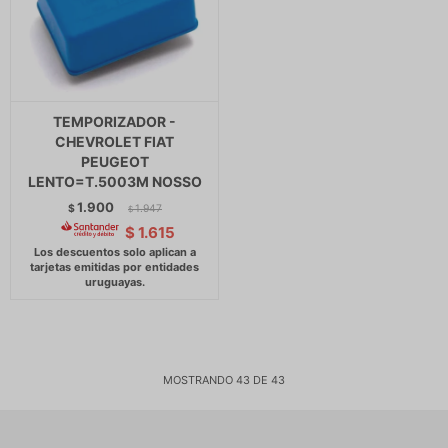
TEMPORIZADOR -
CHEVROLET FIAT
PEUGEOT
LENTO=T.5003M NOSSO
1.900
$
1.947
$
$
1.615
MOSTRANDO
43
DE
43