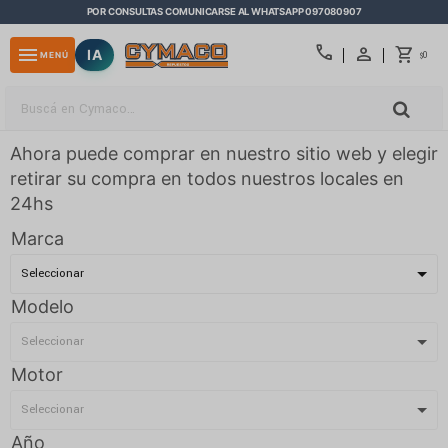
POR CONSULTAS COMUNICARSE AL WHATSAPP 097080907
close
call
menu
IA
0
MENÚ
$
Ahora puede comprar en nuestro sitio web y elegir
retirar su compra en todos nuestros locales en
24hs
Marca
Modelo
Motor
Año