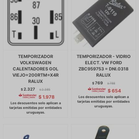
TEMPORIZADOR
TEMPORIZADOR - VIDRIO
VOLKSWAGEN
ELECT. VW FORD
CALENTADORES GOL
ZBC959753 = DNI.0318
VIEJO=200RTM=X4R
RALUX
RALUX
769
$
788
$
2.327
$
2.385
$
654
$
$
1.978