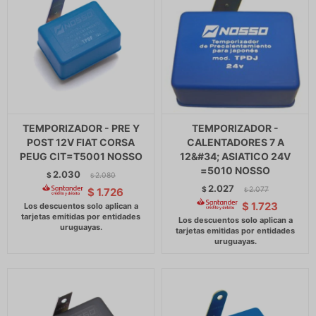
TEMPORIZADOR - PRE Y
TEMPORIZADOR -
POST 12V FIAT CORSA
CALENTADORES 7 A
PEUG CIT=T5001 NOSSO
12&#34; ASIATICO 24V
=5010 NOSSO
2.030
$
2.080
$
2.027
$
2.077
$
1.726
$
$
1.723