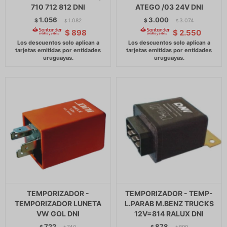
710 712 812 DNI
ATEGO /03 24V DNI
1.056
3.000
$
1.082
$
3.074
$
$
$
898
$
2.550
TEMPORIZADOR -
TEMPORIZADOR - TEMP-
TEMPORIZADOR LUNETA
L.PARAB M.BENZ TRUCKS
VW GOL DNI
12V=814 RALUX DNI
722
878