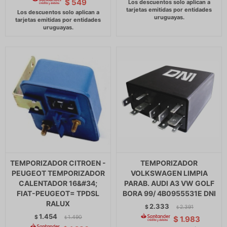
$
549
TEMPORIZADOR CITROEN -
TEMPORIZADOR
PEUGEOT TEMPORIZADOR
VOLKSWAGEN LIMPIA
CALENTADOR 16&#34;
PARAB. AUDI A3 VW GOLF
FIAT-PEUGEOT= TPDSL
BORA 99/ 4B0955531E DNI
RALUX
2.333
$
2.391
$
1.454
$
1.490
$
1.983
$