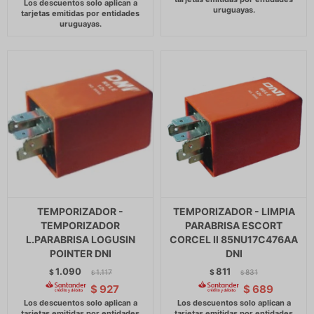
TEMPORIZADOR -
TEMPORIZADOR - LIMPIA
TEMPORIZADOR
PARABRISA ESCORT
L.PARABRISA LOGUSIN
CORCEL II 85NU17C476AA
POINTER DNI
DNI
1.090
811
$
1.117
$
831
$
$
$
927
$
689