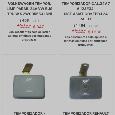
VOLKSWAGEN TEMPOR.
TEMPORIZADOR CAL.24V 7
LIMP.PARAB. 24V VW BUS
A 12&#34;
TRUCKS 2W0955531 DNI
SIST.ASIATICO=TPDJ.24
RALUX
408
$
418
$
1.454
$
1.490
$
347
$
$
1.236
TEMPORIZADOR -
TEMPORIZADOR RENAULT