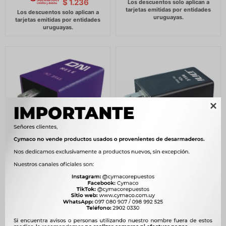
$
1.236

TEMPORIZADOR
TEMPORIZADOR -
VOLKSWAGEN
TEMPORIZADOR 12V 5T
TEMPORIZADOR DE
GM LUCES INTERIOR DNI
VIDRIOS ELECTRICOS VW
708
$
726
$
547959753A DNI
$
602
490
$
502
$