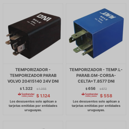
TEMPORIZADOR -
TEMPORIZADOR - TEMP.L-
TEMPORIZADOR PARAB
PARAB.GM-CORSA-
VOLVO 20415140 24V DNI
CELTA=T.8577 DNI
1.322
656
$
1.355
$
672
$
$
$
1.124
$
558