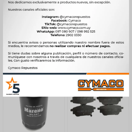
FILTRO ACEITE
INYECTOR GREAT WALL
CHEVROLET FIAT PALIO
HAVAL H6 1.5T VOLEEX
UNO EVO CORSA DIESEL
C50 1.5T F01R00M109 -
MITSUBISHI FRAM
1.600
$
1.639
$
290
$
297
$
1.360
$
$
247