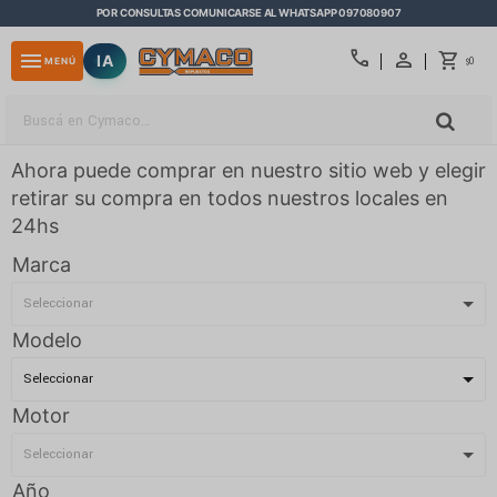
POR CONSULTAS COMUNICARSE AL WHATSAPP 097080907
close
call
menu
IA
0
MENÚ
$
Ahora puede comprar en nuestro sitio web y elegir
retirar su compra en todos nuestros locales en
24hs
Marca
Modelo
Motor
Año